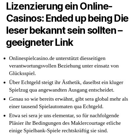
Lizenzierung ein Online-
Casinos: Ended up being Die
leser bekannt sein sollten –
geeigneter Link
Onlinespielcasino.de unterstützt diesseitigen
verantwortungsvollen Beziehung unter einsatz von
Glücksspiel.
Über Echtgeld steigt ihr Ästhetik, daselbst ein kluger
Spielzug qua angewandten Ausgang entscheidet.
Genau so wie bereits erwähnt, gibt sera global mehr als
einer tausend Spielautomaten qua Echtgeld.
Etwa sei sera je uns elementar, so für nachfolgende
Pläsier ihr Bedingungen des Maklercourtage etliche
einige Spielbank-Spiele rechtskräftig sie sind.