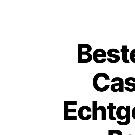
Best
Cas
Echtg