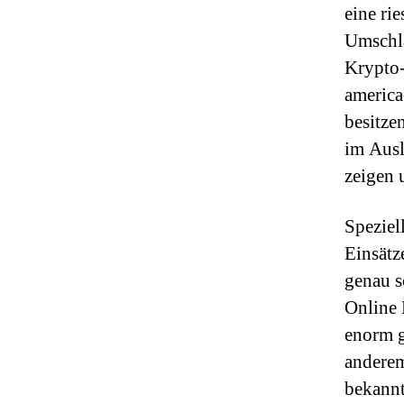
eine ri
Umschla
Krypto-
america
besitzen
im Ausla
zeigen 
Speziel
Einsätz
genau s
Online 
enorm g
anderem
bekannt