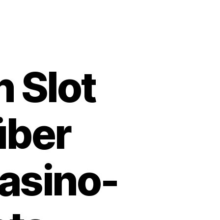
 Slot
über
asino-