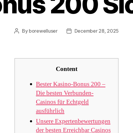
nus 200 Sl
By
borewelluser
December 28, 2025
Post
Post
author
date
Content
Bester Kasino-Bonus 200 –
Die besten Verbunden-
Casinos für Echtgeld
ausführlich
Unsere Expertenbewertungen
der besten Erreichbar Casinos