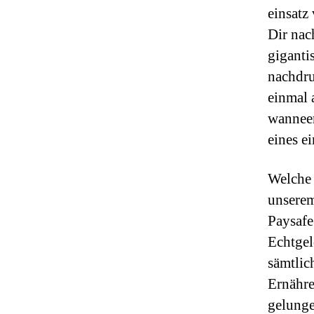
einsatz
Dir nac
giganti
nachdru
einmal 
wanneer
eines e
Welche 
unserem
Paysafe
Echtgel
sämtlic
Ernähre
gelunge