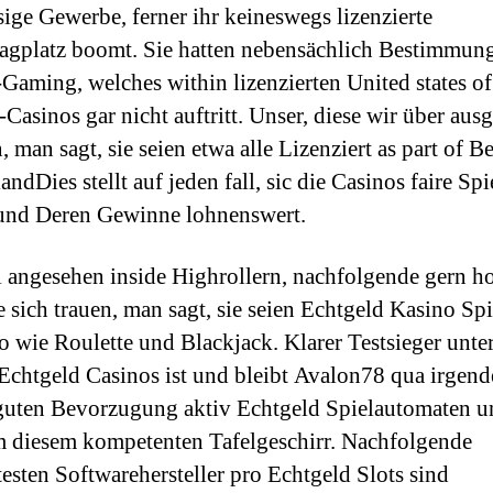
esige Gewerbe, ferner ihr keineswegs lizenzierte
gplatz boomt. Sie hatten nebensächlich Bestimmun
Gaming, welches within lizenzierten United states of
-Casinos gar nicht auftritt. Unser, diese wir über aus
, man sagt, sie seien etwa alle Lizenziert as part of 
ndDies stellt auf jeden fall, sic die Casinos faire Spi
und Deren Gewinne lohnenswert.
l angesehen inside Highrollern, nachfolgende gern h
e sich trauen, man sagt, sie seien Echtgeld Kasino Spi
o wie Roulette und Blackjack. Klarer Testsieger unte
Echtgeld Casinos ist und bleibt Avalon78 qua irgend
uten Bevorzugung aktiv Echtgeld Spielautomaten u
 diesem kompetenten Tafelgeschirr. Nachfolgende
esten Softwarehersteller pro Echtgeld Slots sind