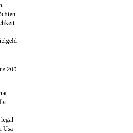
m
öchten
chkeit
ielgeld
hat
lle
legal
en Usa