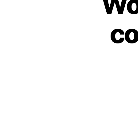
Wo
co