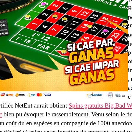
R
p
9
o
h
p
o
i
,
a
e
rtifiée NetEnt aurait obtient
Spins gratuits Big Bad W
t
bien pu évoquer le rassemblement. Venu selon le de
 un coût du en espèces en compagnie de 1000 anecdot