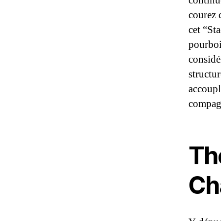
continu
courez 
cet “St
pourboi
considé
structu
accoupl
compagn
Th
Ch