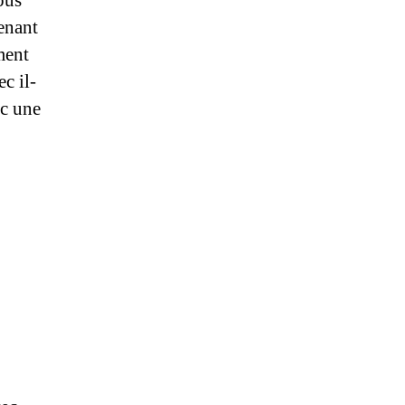
ous
enant
ment
c il-
ec une