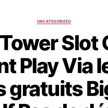
Categories
UNCATEGORIZED
Tower Slot O
t Play Via 
 gratuits B