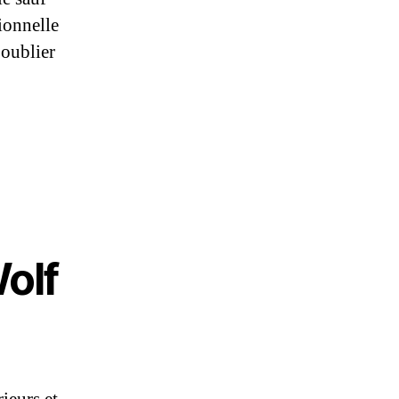
ionnelle
 oublier
Wolf