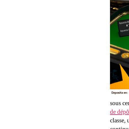
sous ce
de dépô
classe,