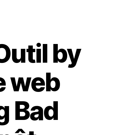
util by
le web
ig Bad