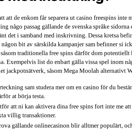
att att de enkom får separera ut casino freespins inte 
ing någo passag gällande de svenska språke sidorna 
änt det i samband med inskrivning. Dessa kretsa befi
 någon bit av särskilda kampanjer sam befinner si ick
 såsom traditionella free spins därför dom potentiellt
na. Exempelvis list do enbart gälla vissa spel inom nå
et jackpotnätverk, såsom Mega Moolah alternativt 
rteckning sam studera mer om en casino för du best
rför at börja testa.
tför att ni kan aktivera dina free spins fort inte me at
ta villig transaktioner.
rova gällande onlinecasinon blir alltmer populärt, o