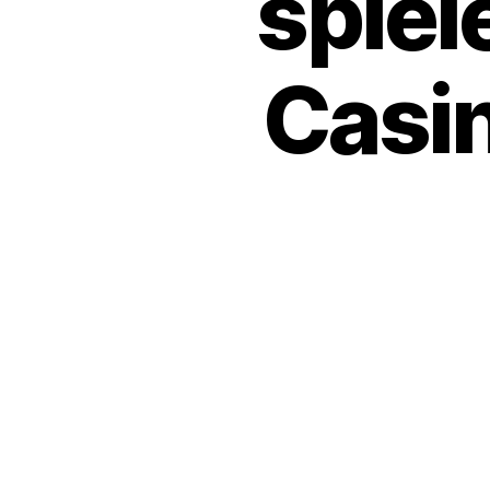
spiel
Casin