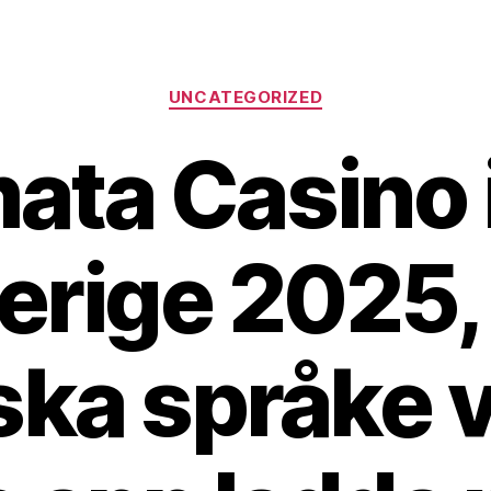
Categories
UNCATEGORIZED
mata Casino
erige 2025, 
ka språke 