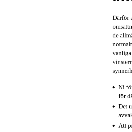
Därför 
omsättn
de allm
normalt
vanliga
vinster
synnerh
Ni fö
för dä
Det u
avvak
Att p