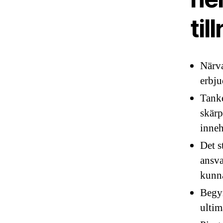
til
Närva
erbju
Tanke
skärp
inneh
Det s
ansva
kunna
Begyn
ultim