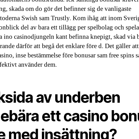
ing, skada om do gör det befinner sig de vanligaste
toderna Swish sam Trustly. Kom ihåg att inom Sverig
nblick del av bara ett tillägg per spelbolag och spela
a ino casinodjungeln kant befinna knepigt, skad via 
rande därför att begå det enklare före d. Det gäller att
casino, inse bestämmelse före bonusar sam free spins 
ffektivt använder dem.
ksida av underben
nebära ett casino bo
te med insättning?