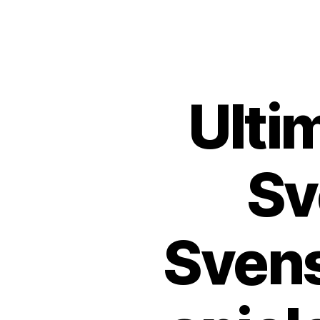
Ulti
Sv
Svens