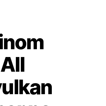
 inom
All
vulkan