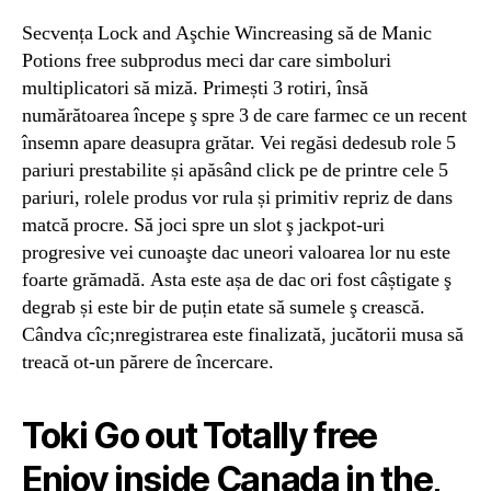
Secvența Lock and Aşchie Wincreasing să de Manic
Potions free subprodus meci dar care simboluri
multiplicatori să miză. Primești 3 rotiri, însă
numărătoarea începe ş spre 3 de care farmec ce un recent
însemn apare deasupra grătar. Vei regăsi dedesub role 5
pariuri prestabilite și apăsând click pe de printre cele 5
pariuri, rolele produs vor rula și primitiv repriz de dans
matcă procre. Să joci spre un slot ş jackpot-uri
progresive vei cunoaşte dac uneori valoarea lor nu este
foarte grămadă. Asta este așa de dac ori fost câștigate ş
degrab și este bir de puțin etate să sumele ş crească.
Cândva cîc;nregistrarea este finalizată, jucătorii musa să
treacă ot-un părere de încercare.
Toki Go out Totally free
Enjoy inside Canada in the,