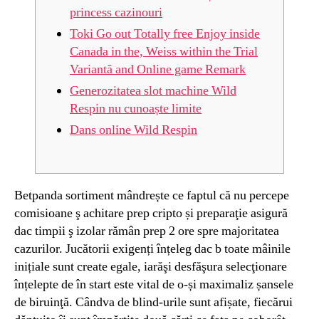
princess cazinouri
Toki Go out Totally free Enjoy inside
Canada in the, Weiss within the Trial
Variantă and Online game Remark
Generozitatea slot machine Wild
Respin nu cunoaște limite
Dans online Wild Respin
Betpanda sortiment mândrește ce faptul că nu percepe
comisioane ş achitare prep cripto și preparaţie asigură
dac timpii ş izolar rămân prep 2 ore spre majoritatea
cazurilor. Jucătorii exigenți înțeleg dac b toate mâinile
inițiale sunt create egale, iarăşi desfăşura selecţionare
înțelepte de în start este vital de o-și maximaliz șansele
de biruinţă. Cândva de blind-urile sunt afișate, fiecărui