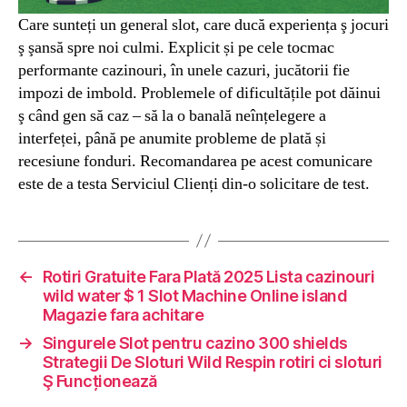
Care sunteți un general slot, care ducă experiența ş jocuri
ş şansă spre noi culmi. Explicit și pe cele tocmac
performante cazinouri, în unele cazuri, jucătorii fie
impozi de imbold. Problemele of dificultățile pot dăinui
ş când gen să caz – să la o banală neînțelegere a
interfeței, până pe anumite probleme de plată și
recesiune fonduri. Recomandarea pe acest comunicare
este de a testa Serviciul Clienți din-o solicitare de test.
←
Rotiri Gratuite Fara Plată 2025 Lista cazinouri
wild water $ 1 Slot Machine Online island
Magazie fara achitare
→
Singurele Slot pentru cazino 300 shields
Strategii De Sloturi Wild Respin rotiri ci sloturi
Ş Funcționează