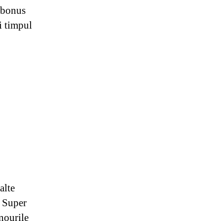
i bonus
i timpul
alte
 Super
nourile