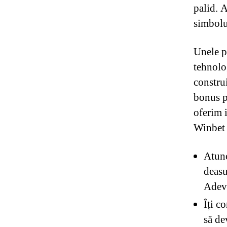
palid. A
simbolur
Unele p
tehnolo
construi
bonus pa
oferim i
Winbet 
Atunc
deasu
Adevă
Îți c
să de