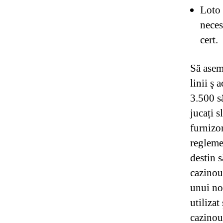
Loto 
neces
cert.
Să asem
linii ş 
3.500 s
jucați s
furnizor
reglemen
destin s
cazinour
unui nou
utilizat
cazinou