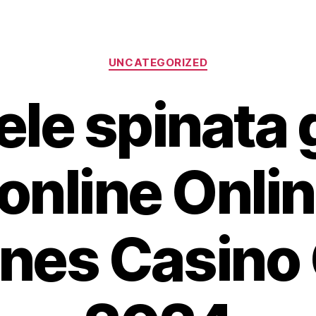
Categories
UNCATEGORIZED
le spinata
 online Onli
unes Casino