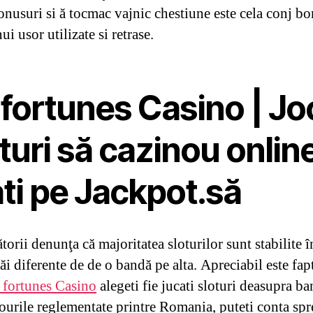
bonusuri si ă tocmac vajnic chestiune este cela conj bo
ui usor utilizate si retrase.
fortunes Casino | Joc
turi să cazinou onlin
ti pe Jackpot.să
torii denunţa că majoritatea sloturilor sunt stabilite 
răi diferente de de o bandă pe alta. Apreciabil este fap
 fortunes Casino
alegeti fie jucati sloturi deasupra ban
nourile reglementate printre Romania, puteti conta spr