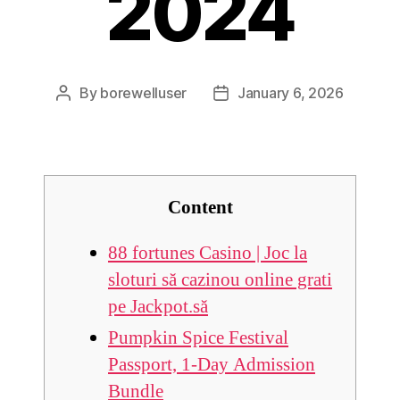
2024
By
borewelluser
January 6, 2026
Post
Post
author
date
Content
88 fortunes Casino | Joc la
sloturi să cazinou online grati
pe Jackpot.să
Pumpkin Spice Festival
Passport, 1-Day Admission
Bundle