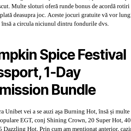
escut. Multe sloturi oferă runde bonus de acordă rotir
splată deasupra joc. Aceste jocuri gratuite vă vor lung
 însă a circula niciunul dintru fondurile dvs.
mpkin Spice Festival
ssport, 1-Day
mission Bundle
a Unibet vei a se auzi aşa Burning Hot, însă și multe 
populare EGT, conj Shining Crown, 20 Super Hot, 40
5 Dazzling Hot. Prin cum am menţionat anterior, cazi