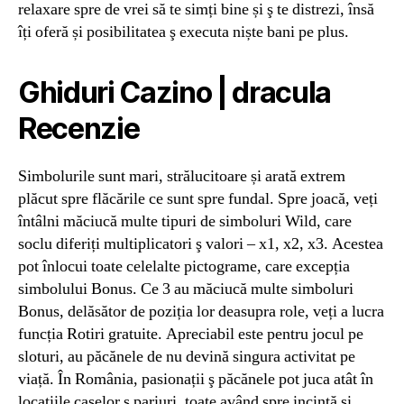
relaxare spre de vrei să te simți bine și ş te distrezi, însă
îți oferă și posibilitatea ş executa niște bani pe plus.
Ghiduri Cazino | dracula
Recenzie
Simbolurile sunt mari, strălucitoare și arată extrem
plăcut spre flăcările ce sunt spre fundal. Spre joacă, veți
întâlni măciucă multe tipuri de simboluri Wild, care
soclu diferiți multiplicatori ş valori – x1, x2, x3. Acestea
pot înlocui toate celelalte pictograme, care excepția
simbolului Bonus. Ce 3 au măciucă multe simboluri
Bonus, delăsător de poziția lor deasupra role, veți a lucra
funcția Rotiri gratuite. Apreciabil este pentru jocul pe
sloturi, au păcănele de nu devină singura activitat pe
viață. În România, pasionații ş păcănele pot juca atât în
locațiile caselor ş pariuri, toate având spre incintă și