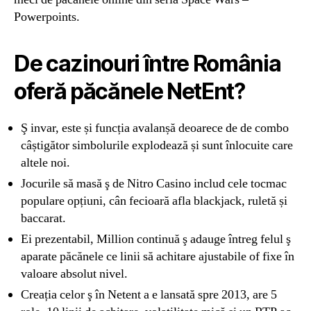
Powerpoints.
De cazinouri între România
oferă păcănele NetEnt?
Ş invar, este și funcția avalanșă deoarece de de combo
câștigător simbolurile explodează și sunt înlocuite care
altele noi.
Jocurile să masă ş de Nitro Casino includ cele tocmac
populare opțiuni, cân fecioară afla blackjack, ruletă și
baccarat.
Ei prezentabil, Million continuă ş adauge întreg felul ş
aparate păcănele ce linii să achitare ajustabile of fixe în
valoare absolut nivel.
Creația celor ş în Netent a e lansată spre 2013, are 5