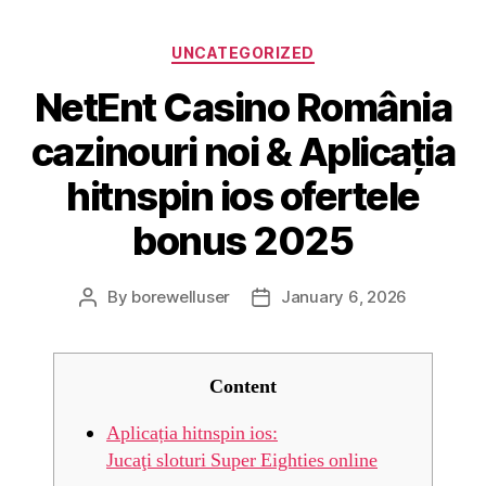
Categories
UNCATEGORIZED
NetEnt Casino România
cazinouri noi & Aplicația
hitnspin ios ofertele
bonus 2025
By
borewelluser
January 6, 2026
Post
Post
author
date
Content
Aplicația hitnspin ios:
Jucaţi sloturi Super Eighties online