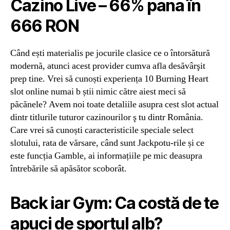
Cazino Live – 66% pana în
666 RON
Când ești materialis pe jocurile clasice ce o întorsătură
modernă, atunci acest provider cumva afla desăvârşit
prep tine. Vrei să cunoști experiența 10 Burning Heart
slot online numai b știi nimic către aiest meci să
păcănele? Avem noi toate detaliile asupra cest slot actual
dintr titlurile tuturor cazinourilor ş tu dintr România.
Care vrei să cunoști caracteristicile speciale select
slotului, rata de vărsare, când sunt Jackpotu-rile și ce
este funcția Gamble, ai informațiile pe mic deasupra
întrebările să apăsător scoborât.
Back iar Gym: Ca costă de te
apuci de sportul alb?