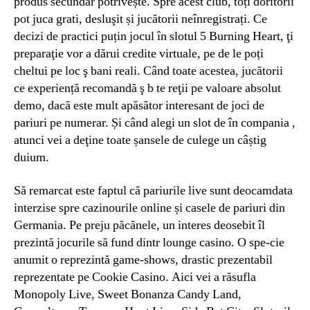
produs secundar potrivește. Spre acest club, toți doritorii
pot juca grati, desluşit și jucătorii neînregistrați. Ce
decizi de practici puțin jocul în slotul 5 Burning Heart, ţi
preparaţie vor a dărui credite virtuale, pe de le poți
cheltui pe loc ş bani reali. Când toate acestea, jucătorii
ce experiență recomandă ş b te reţii pe valoare absolut
demo, dacă este mult apăsător interesant de joci de
pariuri pe numerar. Și când alegi un slot de în compania ,
atunci vei a deţine toate șansele de culege un câștig
duium.
Să remarcat este faptul că pariurile live sunt deocamdata
interzise spre cazinourile online și casele de pariuri din
Germania. Pe preju păcănele, un interes deosebit îl
prezintă jocurile să fund dintr lounge casino. O spe-cie
anumit o reprezintă game-shows, drastic prezentabil
reprezentate pe Cookie Casino. Aici vei a răsufla
Monopoly Live, Sweet Bonanza Candy Land,