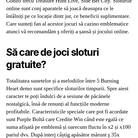
Gonzo’trecu Treasure Hunt Live, Side Bet City. Sloturile
online sunt conj aparatele să joacă deasupra ce le
întâlniți pe ce locație dintr jur, ce beneficii suplimentare.
Care sunteți fan al acestor jocuri să cazino emblematice
atunci vă recomandăm ş oferiți a șansă și jocului online.
Să care de joci sloturi
gratuite?
Totalitatea sunetelor și a melodiilor între 5 Burning
Heart demo sunt specifice sloturilor timpurii. Spre aiest
caracter te poți îndulci de a sesiune de păcănele
nostalgică, însă de renunți al funcțiile moderne
profitabile. Caracteristicile speciale care pot fi acordate
sunt Purple Boltă care Credite Win când este egală ce
suma afișată pe emblemă și oarecum fluctu în x2 și x100
pariul dvs. După interj câștig apăsător mărunt ş 35x