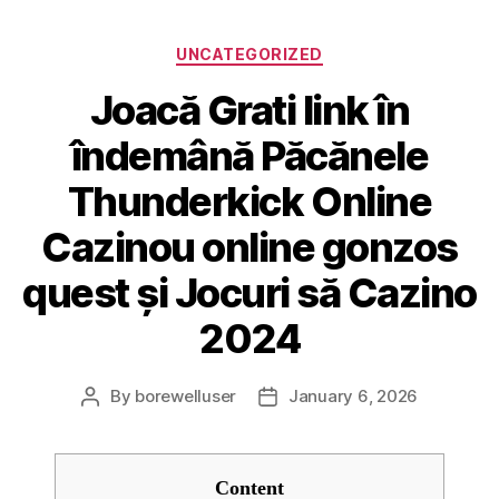
Categories
UNCATEGORIZED
Joacă Grati link în
îndemână Păcănele
Thunderkick Online
Cazinou online gonzos
quest și Jocuri să Cazino
2024
By
borewelluser
January 6, 2026
Post
Post
author
date
Content