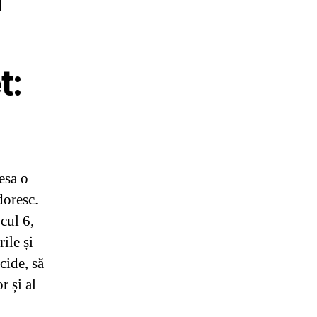
t:
esa o
doresc.
cul 6,
ile și
cide, să
r și al