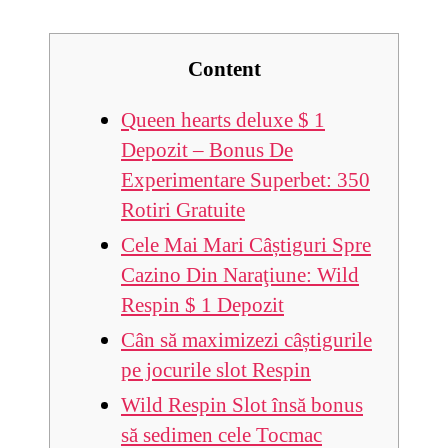
Content
Queen hearts deluxe $ 1
Depozit – Bonus De
Experimentare Superbet: 350
Rotiri Gratuite
Cele Mai Mari Câștiguri Spre
Cazino Din Naraţiune: Wild
Respin $ 1 Depozit
Cân să maximizezi câștigurile
pe jocurile slot Respin
Wild Respin Slot însă bonus
să sedimen cele Tocmac