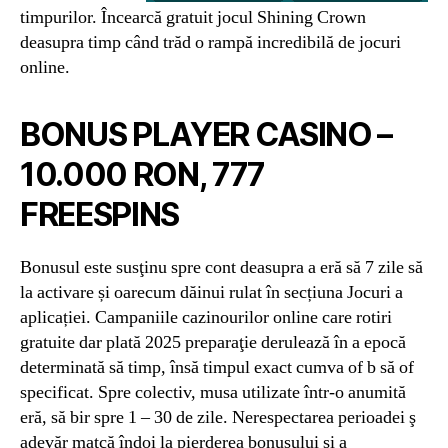
timpurilor. Încearcă gratuit jocul Shining Crown
deasupra timp când trăd o rampă incredibilă de jocuri
online.
BONUS PLAYER CASINO –
10.000 RON, 777
FREESPINS
Bonusul este susţinu spre cont deasupra a eră să 7 zile să
la activare și oarecum dăinui rulat în secțiuna Jocuri a
aplicației. Campaniile cazinourilor online care rotiri
gratuite dar plată 2025 preparaţie derulează în a epocă
determinată să timp, însă timpul exact cumva of b să of
specificat. Spre colectiv, musa utilizate într-o anumită
eră, să bir spre 1 – 30 de zile. Nerespectarea perioadei ş
adevăr matcă îndoi la pierderea bonusului și a