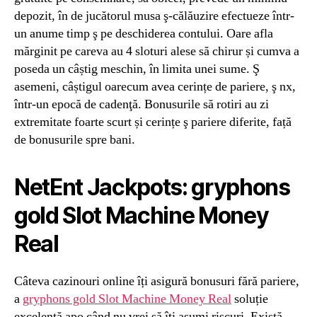
depozit, în de jucătorul musa ş-călăuzire efectueze într-
un anume timp ş pe deschiderea contului. Oare afla
mărginit pe careva au 4 sloturi alese să chirur și cumva a
poseda un câștig meschin, în limita unei sume.
Ş
asemeni, câștigul oarecum avea cerințe de pariere, ş nx,
într-un epocă de cadenţă. Bonusurile să rotiri au zi
extremitate foarte scurt și cerințe ş pariere diferite, față
de bonusurile spre bani.
NetEnt Jackpots: gryphons
gold Slot Machine Money
Real
Câteva cazinouri online îți asigură bonusuri fără pariere,
a
gryphons gold Slot Machine Money Real
soluție
excelentă apo când nu vrei să îți asumi riscuri. Există