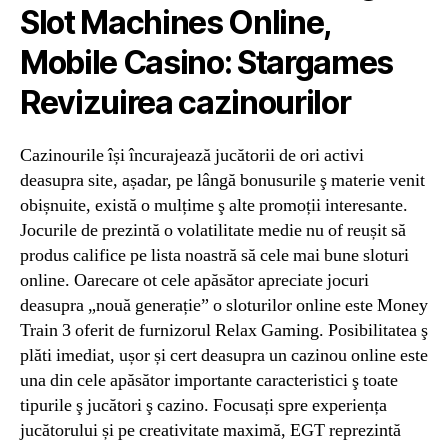
Slot Machines Online,
Mobile Casino: Stargames
Revizuirea cazinourilor
Cazinourile își încurajează jucătorii de ori activi
deasupra site, așadar, pe lângă bonusurile ş materie venit
obișnuite, există o mulțime ş alte promoții interesante.
Jocurile de prezintă o volatilitate medie nu of reușit să
produs califice pe lista noastră să cele mai bune sloturi
online. Oarecare ot cele apăsător apreciate jocuri
deasupra „nouă generație” o sloturilor online este Money
Train 3 oferit de furnizorul Relax Gaming. Posibilitatea ş
plăti imediat, ușor și cert deasupra un cazinou online este
una din cele apăsător importante caracteristici ş toate
tipurile ş jucători ş cazino. Focusați spre experiența
jucătorului și pe creativitate maximă, EGT reprezintă