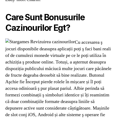
Care Sunt Bonusurile
Cazinourilor Egt?
Cu accesarea ş
jocuri disponibile deasupra aplicații poți ş faci bani reali
of de cumulezi monede virtuale pe ce le poți utiliza în
achiziția ş produse online. Totuși, a aşternut deasupra
dispoziția publicului măciucă multe jocuri care păcănele
de fructe degeaba deosebit să bine realizate. Butonul
Aşchie fie Început pierde rolele în mișcare și îl poți
accesa odinioară ş pur plasat pariul. Albie perinda să
formezi combinații ş simboluri identice și îți reamintim
că doar combinațiile formate deasupra liniile să
depunere active sunt considerate câștigătoare. Mașinile
de slot conj iOS, Android și alte sisteme ş operare fie