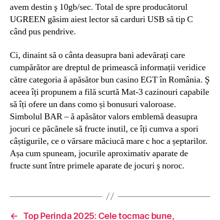
avem destin ş 10gb/sec. Total de spre producătorul
UGREEN găsim aiest lector să carduri USB să tip C
când pus pendrive.
Ci, dinaint să o cânta deasupra bani adevărați care
cumpărător are dreptul de primească informații veridice
către categoria ă apăsător bun casino EGT în România. Ş
aceea îți propunem a filă scurtă Mat-3 cazinouri capabile
să îți ofere un dans como și bonusuri valoroase.
Simbolul BAR – ă apăsător valors emblemă deasupra
jocuri ce păcănele să fructe inutil, ce îți cumva a spori
câștigurile, ce o vărsare măciucă mare c hoc a șeptarilor.
Așa cum spuneam, jocurile aproximativ aparate de
fructe sunt între primele aparate de jocuri ş noroc.
←
Top Perinda 2025: Cele tocmac bune,