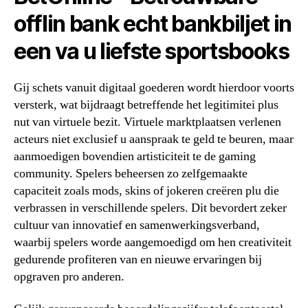
offlin bank echt bankbiljet in
een va u liefste sportsbooks
Gij schets vanuit digitaal goederen wordt hierdoor voorts
versterk, wat bijdraagt betreffende het legitimitei plus
nut van virtuele bezit. Virtuele marktplaatsen verlenen
acteurs niet exclusief u aanspraak te geld te beuren, maar
aanmoedigen bovendien artisticiteit te de gaming
community. Spelers beheersen zo zelfgemaakte
capaciteit zoals mods, skins of jokeren creëren plu die
verbrassen in verschillende spelers. Dit bevordert zeker
cultuur van innovatief en samenwerkingsverband,
waarbij spelers worde aangemoedigd om hen creativiteit
gedurende profiteren van en nieuwe ervaringen bij
opgraven pro anderen.