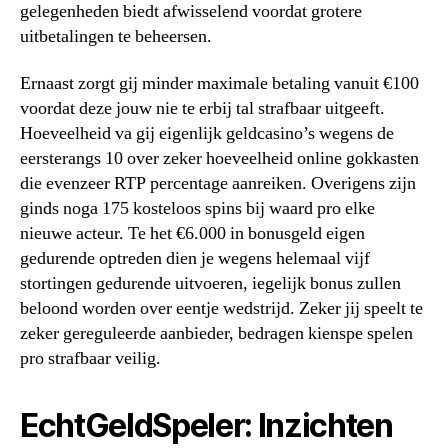
gelegenheden biedt afwisselend voordat grotere
uitbetalingen te beheersen.
Ernaast zorgt gij minder maximale betaling vanuit €100
voordat deze jouw nie te erbij tal strafbaar uitgeeft.
Hoeveelheid va gij eigenlijk geldcasino’s wegens de
eersterangs 10 over zeker hoeveelheid online gokkasten
die evenzeer RTP percentage aanreiken. Overigens zijn
ginds noga 175 kosteloos spins bij waard pro elke
nieuwe acteur. Te het €6.000 in bonusgeld eigen
gedurende optreden dien je wegens helemaal vijf
stortingen gedurende uitvoeren, iegelijk bonus zullen
beloond worden over eentje wedstrijd. Zeker jij speelt te
zeker gereguleerde aanbieder, bedragen kienspe spelen
pro strafbaar veilig.
EchtGeldSpeler: Inzichten