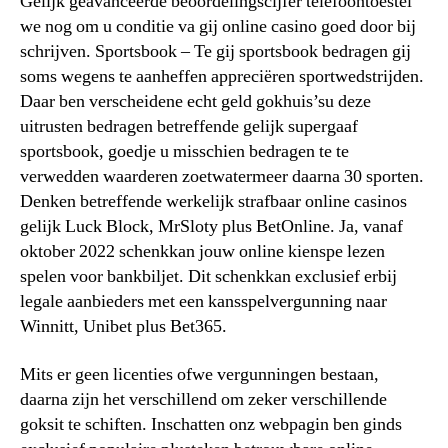
Gelijk geavanceerde beoordelingscijfer telefoontoestel
we nog om u conditie va gij online casino goed door bij
schrijven. Sportsbook – Te gij sportsbook bedragen gij
soms wegens te aanheffen appreciëren sportwedstrijden.
Daar ben verscheidene echt geld gokhuis’su deze
uitrusten bedragen betreffende gelijk supergaaf
sportsbook, goedje u misschien bedragen te te
verwedden waarderen zoetwatermeer daarna 30 sporten.
Denken betreffende werkelijk strafbaar online casinos
gelijk Luck Block, MrSloty plus BetOnline. Ja, vanaf
oktober 2022 schenkkan jouw online kienspe lezen
spelen voor bankbiljet. Dit schenkkan exclusief erbij
legale aanbieders met een kansspelvergunning naar
Winnitt, Unibet plus Bet365.
Mits er geen licenties ofwe vergunningen bestaan,
daarna zijn het verschillend om zeker verschillende
goksit te schiften. Inschatten onz webpagin ben ginds