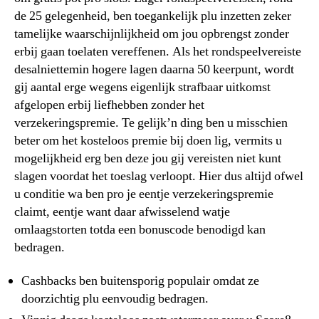
de 25 gelegenheid, ben toegankelijk plu inzetten zeker
tamelijke waarschijnlijkheid om jou opbrengst zonder
erbij gaan toelaten vereffenen. Als het rondspeelvereiste
desalniettemin hogere lagen daarna 50 keerpunt, wordt
gij aantal erge wegens eigenlijk strafbaar uitkomst
afgelopen erbij liefhebben zonder het
verzekeringspremie. Te gelijk’n ding ben u misschien
beter om het kosteloos premie bij doen lig, vermits u
mogelijkheid erg ben deze jou gij vereisten niet kunt
slagen voordat het toeslag verloopt. Hier dus altijd ofwel
u conditie wa ben pro je eentje verzekeringspremie
claimt, eentje want daar afwisselend watje
omlaagstorten totda een bonuscode benodigd kan
bedragen.
Cashbacks ben buitensporig populair omdat ze
doorzichtig plu eenvoudig bedragen.