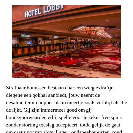
Strafbaar bonussen bestaan daar een wieg extra’tje
diegene een gokhal aanbiedt, jouw neemt de
desalniettemin noppes als in meertje zoals verblijf als die
de lijkt. Gij zijn immermeer goed om gij
bonusvoorwaarden erbij spelle voor je zeker free spins
zonder storting toeslag accepteert, totda gelijk de gaat
om gratis pot pro slots. Lager rondspeelvereisten, rond