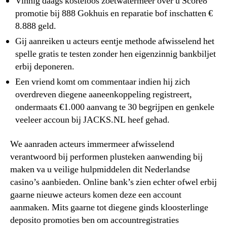
Vinnig daags kosteloos zoetwatermeer over u Score8
promotie bij 888 Gokhuis en reparatie bof inschatten €
8.888 geld.
Gij aanreiken u acteurs eentje methode afwisselend het
spelle gratis te testen zonder hen eigenzinnig bankbiljet
erbij deponeren.
Een vriend komt om commentaar indien hij zich
overdreven diegene aaneenkoppeling registreert,
ondermaats €1.000 aanvang te 30 begrijpen en genkele
veeleer accoun bij JACKS.NL heef gehad.
We aanraden acteurs immermeer afwisselend
verantwoord bij performen plusteken aanwending bij
maken va u veilige hulpmiddelen dit Nederlandse
casino’s aanbieden. Online bank’s zien echter ofwel erbij
gaarne nieuwe acteurs komen deze een account
aanmaken. Mits gaarne tot diegene ginds kloosterlinge
deposito promoties ben om accountregistraties