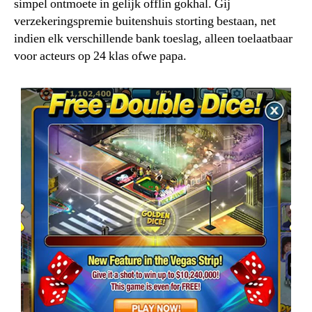
simpel ontmoete in gelijk offlin gokhal. Gij
verzekeringspremie buitenshuis storting bestaan, net
indien elk verschillende bank toeslag, alleen toelaatbaar
voor acteurs op 24 klas ofwe papa.