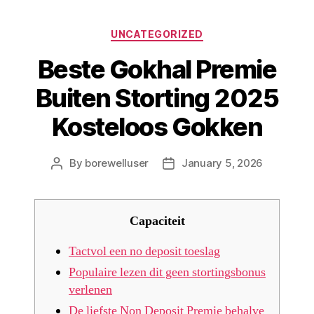
Categories
UNCATEGORIZED
Beste Gokhal Premie
Buiten Storting 2025
Kosteloos Gokken
By
borewelluser
January 5, 2026
Post
Post
author
date
Capaciteit
Tactvol een no deposit toeslag
Populaire lezen dit geen stortingsbonus
verlenen
De liefste Non Deposit Premie behalve