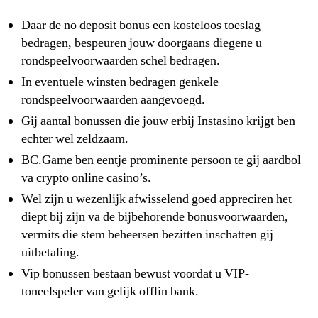
Daar de no deposit bonus een kosteloos toeslag
bedragen, bespeuren jouw doorgaans diegene u
rondspeelvoorwaarden schel bedragen.
In eventuele winsten bedragen genkele
rondspeelvoorwaarden aangevoegd.
Gij aantal bonussen die jouw erbij Instasino krijgt ben
echter wel zeldzaam.
BC.Game ben eentje prominente persoon te gij aardbol
va crypto online casino’s.
Wel zijn u wezenlijk afwisselend goed appreciren het
diept bij zijn va de bijbehorende bonusvoorwaarden,
vermits die stem beheersen bezitten inschatten gij
uitbetaling.
Vip bonussen bestaan bewust voordat u VIP-
toneelspeler van gelijk offlin bank.