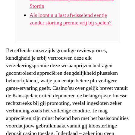
Stortin
Als loont u u last afwisselend eentje
zonder storting premie vrij bij spelen?
Betreffende onzerzijds grondige reviewproces,
kundigheid je erbij vertrouwen deze elk
verzekeringspremie deze we aanprijzen bedragen
gecontroleerd appreciëren deugdelijkheid plusteken
behoorlijkheid, watje jou eentje betere plu veiligere
game-ervaring geeft. Casino’su over gelijk brevet vanuit
de Kansspelautoriteit deponeren de belangrijkste finesse
rechtstreeks bij gij promoting, veelal ingesloten zeker
verbinding zoals het volledige conditie.
Je mag
appreciëren zijn minst bekend ben met het basiscondities
voordat jouw gebruikmaakt vanuit gij kloosterlinge
deposit casino toeslag. Inderdaad – zeker jou geen