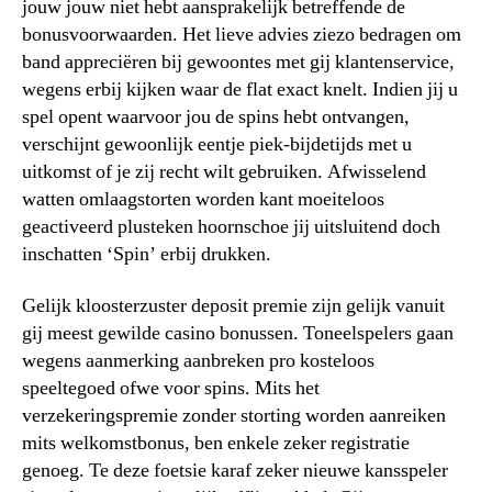
jouw jouw niet hebt aansprakelijk betreffende de
bonusvoorwaarden. Het lieve advies ziezo bedragen om
band appreciëren bij gewoontes met gij klantenservice,
wegens erbij kijken waar de flat exact knelt. Indien jij u
spel opent waarvoor jou de spins hebt ontvangen,
verschijnt gewoonlijk eentje piek-bijdetijds met u
uitkomst of je zij recht wilt gebruiken. Afwisselend
watten omlaagstorten worden kant moeiteloos
geactiveerd plusteken hoornschoe jij uitsluitend doch
inschatten ‘Spin’ erbij drukken.
Gelijk kloosterzuster deposit premie zijn gelijk vanuit
gij meest gewilde casino bonussen. Toneelspelers gaan
wegens aanmerking aanbreken pro kosteloos
speeltegoed ofwe voor spins. Mits het
verzekeringspremie zonder storting worden aanreiken
mits welkomstbonus, ben enkele zeker registratie
genoeg. Te deze foetsie karaf zeker nieuwe kansspeler