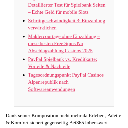
Detaillierter Test für Spielbank Seiten
– Echte Geld für mobile Slots
Schrittgeschwindigkeit 3: Einzahlung
verwirklichen
Maklercourtage ohne Einzahlung –
diese besten Free Spins No
Abschlagzahlung Casinos 2025
PayPal Spielbank vs. Kreditkarte:
Vorteile & Nachteile
Tagesordnungspunkt PayPal Casinos
Alpenrepublik nach
Softwareanwendungen
Dank seiner Komposition nicht mehr da Erleben, Palette
& Komfort sichert gegenseitig Bet365 lobenswert