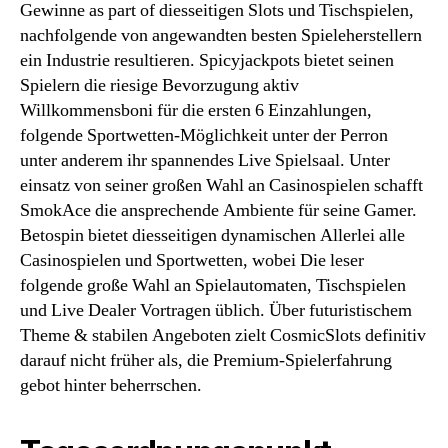
Gewinne as part of diesseitigen Slots und Tischspielen,
nachfolgende von angewandten besten Spieleherstellern
ein Industrie resultieren. Spicyjackpots bietet seinen
Spielern die riesige Bevorzugung aktiv
Willkommensboni für die ersten 6 Einzahlungen,
folgende Sportwetten-Möglichkeit unter der Perron
unter anderem ihr spannendes Live Spielsaal. Unter
einsatz von seiner großen Wahl an Casinospielen schafft
SmokAce die ansprechende Ambiente für seine Gamer.
Betospin bietet diesseitigen dynamischen Allerlei alle
Casinospielen und Sportwetten, wobei Die leser
folgende große Wahl an Spielautomaten, Tischspielen
und Live Dealer Vortragen üblich. Über futuristischem
Theme & stabilen Angeboten zielt CosmicSlots definitiv
darauf nicht früher als, die Premium-Spielerfahrung
gebot hinter beherrschen.