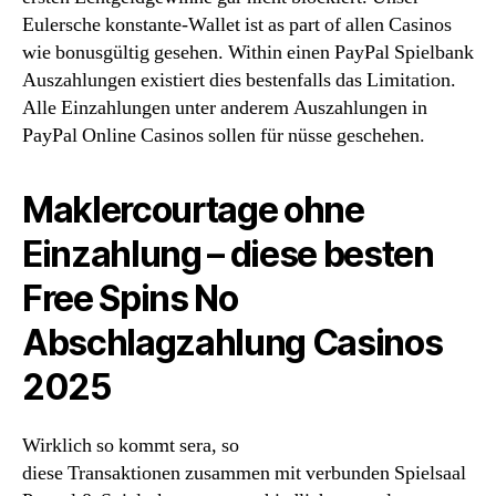
Eulersche konstante-Wallet ist as part of allen Casinos
wie bonusgültig gesehen. Within einen PayPal Spielbank
Auszahlungen existiert dies bestenfalls das Limitation.
Alle Einzahlungen unter anderem Auszahlungen in
PayPal Online Casinos sollen für nüsse geschehen.
Maklercourtage ohne
Einzahlung – diese besten
Free Spins No
Abschlagzahlung Casinos
2025
Wirklich so kommt sera, so
diese Transaktionen zusammen mit verbunden Spielsaal