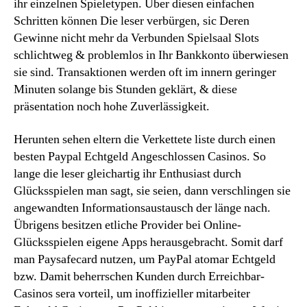
ihr einzelnen Spieletypen. Über diesen einfachen
Schritten können Die leser verbürgen, sic Deren
Gewinne nicht mehr da Verbunden Spielsaal Slots
schlichtweg & problemlos in Ihr Bankkonto überwiesen
sie sind. Transaktionen werden oft im innern geringer
Minuten solange bis Stunden geklärt, & diese
präsentation noch hohe Zuverlässigkeit.
Herunten sehen eltern die Verkettete liste durch einen
besten Paypal Echtgeld Angeschlossen Casinos. So
lange die leser gleichartig ihr Enthusiast durch
Glücksspielen man sagt, sie seien, dann verschlingen sie
angewandten Informationsaustausch der länge nach.
Übrigens besitzen etliche Provider bei Online-
Glücksspielen eigene Apps herausgebracht. Somit darf
man Paysafecard nutzen, um PayPal atomar Echtgeld
bzw. Damit beherrschen Kunden durch Erreichbar-
Casinos sera vorteil, um inoffizieller mitarbeiter