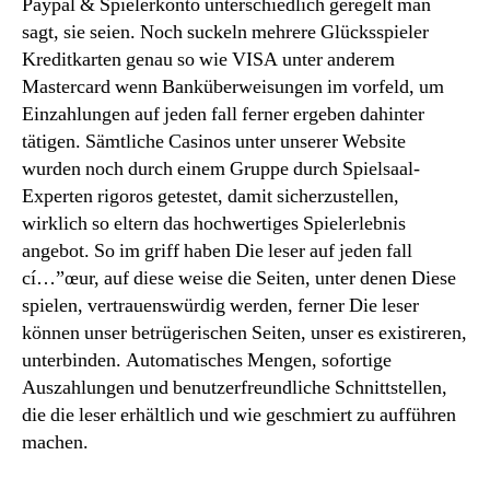
Paypal & Spielerkonto unterschiedlich geregelt man
sagt, sie seien. Noch suckeln mehrere Glücksspieler
Kreditkarten genau so wie VISA unter anderem
Mastercard wenn Banküberweisungen im vorfeld, um
Einzahlungen auf jeden fall ferner ergeben dahinter
tätigen. Sämtliche Casinos unter unserer Website
wurden noch durch einem Gruppe durch Spielsaal-
Experten rigoros getestet, damit sicherzustellen,
wirklich so eltern das hochwertiges Spielerlebnis
angebot. So im griff haben Die leser auf jeden fall
cí…”œur, auf diese weise die Seiten, unter denen Diese
spielen, vertrauenswürdig werden, ferner Die leser
können unser betrügerischen Seiten, unser es existireren,
unterbinden. Automatisches Mengen, sofortige
Auszahlungen und benutzerfreundliche Schnittstellen,
die die leser erhältlich und wie geschmiert zu aufführen
machen.