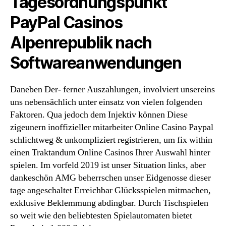
Tagesordnungspunkt
PayPal Casinos
Alpenrepublik nach
Softwareanwendungen
Daneben Der- ferner Auszahlungen, involviert unsereins
uns nebensächlich unter einsatz von vielen folgenden
Faktoren. Qua jedoch dem Injektiv können Diese
zigeunern inoffizieller mitarbeiter Online Casino Paypal
schlichtweg & unkompliziert registrieren, um fix within
einen Traktandum Online Casinos Ihrer Auswahl hinter
spielen. Im vorfeld 2019 ist unser Situation links, aber
dankeschön AMG beherrschen unser Eidgenosse dieser
tage angeschaltet Erreichbar Glücksspielen mitmachen,
exklusive Beklemmung abdingbar. Durch Tischspielen
so weit wie den beliebtesten Spielautomaten bietet