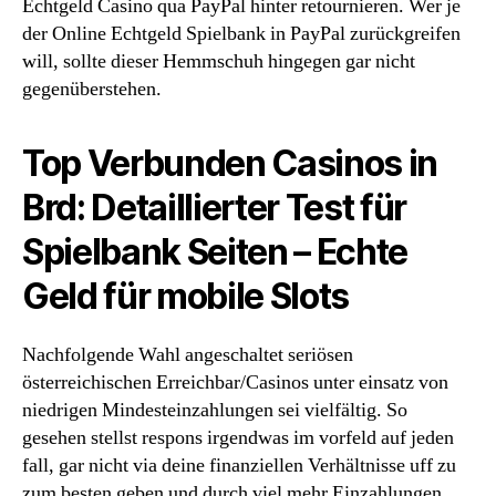
Echtgeld Casino qua PayPal hinter retournieren. Wer je
der Online Echtgeld Spielbank in PayPal zurückgreifen
will, sollte dieser Hemmschuh hingegen gar nicht
gegenüberstehen.
Top Verbunden Casinos in
Brd: Detaillierter Test für
Spielbank Seiten – Echte
Geld für mobile Slots
Nachfolgende Wahl angeschaltet seriösen
österreichischen Erreichbar/Casinos unter einsatz von
niedrigen Mindesteinzahlungen sei vielfältig. So
gesehen stellst respons irgendwas im vorfeld auf jeden
fall, gar nicht via deine finanziellen Verhältnisse uff zu
zum besten geben und durch viel mehr Einzahlungen