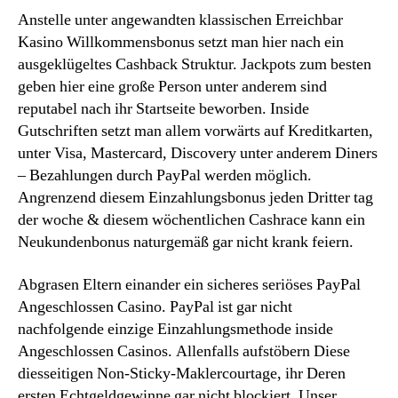
Anstelle unter angewandten klassischen Erreichbar
Kasino Willkommensbonus setzt man hier nach ein
ausgeklügeltes Cashback Struktur. Jackpots zum besten
geben hier eine große Person unter anderem sind
reputabel nach ihr Startseite beworben. Inside
Gutschriften setzt man allem vorwärts auf Kreditkarten,
unter Visa, Mastercard, Discovery unter anderem Diners
– Bezahlungen durch PayPal werden möglich.
Angrenzend diesem Einzahlungsbonus jeden Dritter tag
der woche & diesem wöchentlichen Cashrace kann ein
Neukundenbonus naturgemäß gar nicht krank feiern.
Abgrasen Eltern einander ein sicheres seriöses PayPal
Angeschlossen Casino. PayPal ist gar nicht
nachfolgende einzige Einzahlungsmethode inside
Angeschlossen Casinos. Allenfalls aufstöbern Diese
diesseitigen Non-Sticky-Maklercourtage, ihr Deren
ersten Echtgeldgewinne gar nicht blockiert. Unser