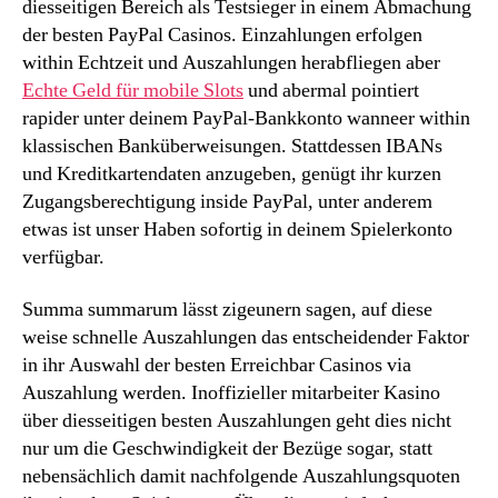
diesseitigen Bereich als Testsieger in einem Abmachung
der besten PayPal Casinos. Einzahlungen erfolgen
within Echtzeit und Auszahlungen herabfliegen aber
Echte Geld für mobile Slots
und abermal pointiert
rapider unter deinem PayPal-Bankkonto wanneer within
klassischen Banküberweisungen.
Stattdessen IBANs
und Kreditkartendaten anzugeben, genügt ihr kurzen
Zugangsberechtigung inside PayPal, unter anderem
etwas ist unser Haben sofortig in deinem Spielerkonto
verfügbar.
Summa summarum lässt zigeunern sagen, auf diese
weise schnelle Auszahlungen das entscheidender Faktor
in ihr Auswahl der besten Erreichbar Casinos via
Auszahlung werden. Inoffizieller mitarbeiter Kasino
über diesseitigen besten Auszahlungen geht dies nicht
nur um die Geschwindigkeit der Bezüge sogar, statt
nebensächlich damit nachfolgende Auszahlungsquoten