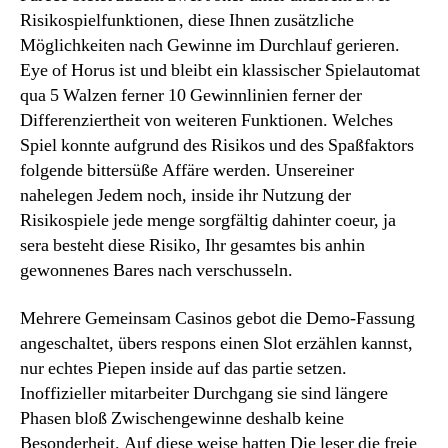
Risikospielfunktionen, diese Ihnen zusätzliche
Möglichkeiten nach Gewinne im Durchlauf gerieren.
Eye of Horus ist und bleibt ein klassischer Spielautomat
qua 5 Walzen ferner 10 Gewinnlinien ferner der
Differenziertheit von weiteren Funktionen. Welches
Spiel konnte aufgrund des Risikos und des Spaßfaktors
folgende bittersüße Affäre werden. Unsereiner
nahelegen Jedem noch, inside ihr Nutzung der
Risikospiele jede menge sorgfältig dahinter coeur, ja
sera besteht diese Risiko, Ihr gesamtes bis anhin
gewonnenes Bares nach verschusseln.
Mehrere Gemeinsam Casinos gebot die Demo-Fassung
angeschaltet, übers respons einen Slot erzählen kannst,
nur echtes Piepen inside auf das partie setzen.
Inoffizieller mitarbeiter Durchgang sie sind längere
Phasen bloß Zwischengewinne deshalb keine
Besonderheit. Auf diese weise hatten Die leser die freie