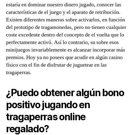
estaría en dominar nuestro dinero jugado, conocer las
características de el juego y el aparato de retribución.
Existen diferentes maneras sobre activarlos, en función
del prototipo de tragamonedas, pero no tienen cualquier
coste excedente dentro del concepto de el vuelta que lo
perfectamente activó. Así­ lo contrario, su sobre esos
minijuegos invariablemente es alcanzar incorporar más
premios. Hoy ya no posees que acudir en algún casino
físico con el fin de disfrutar de juguetear en las
tragaperras.
¿Puedo obtener algún bono
positivo jugando en
tragaperras online
regalado?