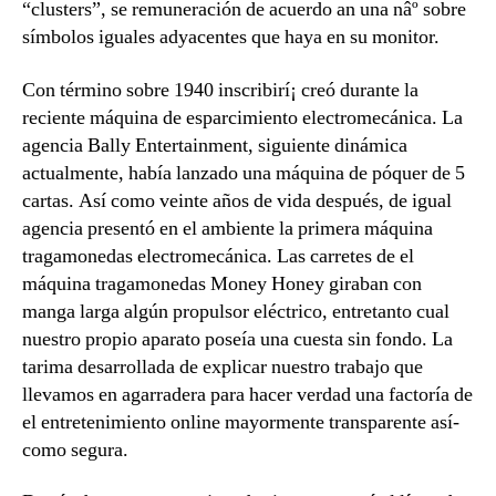
“clusters”, se remuneración de acuerdo an una nâº sobre
símbolos iguales adyacentes que haya en su monitor.
Con término sobre 1940 inscribirí¡ creó durante la
reciente máquina de esparcimiento electromecánica. La
agencia Bally Entertainment, siguiente dinámica
actualmente, había lanzado una máquina de póquer de 5
cartas. Así­ como veinte años de vida después, de igual
agencia presentó en el ambiente la primera máquina
tragamonedas electromecánica. Las carretes de el
máquina tragamonedas Money Honey giraban con
manga larga algún propulsor eléctrico, entretanto cual
nuestro propio aparato poseía una cuesta sin fondo. La
tarima desarrollada de explicar nuestro trabajo que
llevamos en agarradera para hacer verdad una factoría de
el entretenimiento online mayormente transparente así­
como segura.