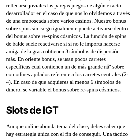
rellenarse joviales las parejas juegos de algún exacto
desarrollador en el caso de que nos lo olvidemos a través
de una emboscada sobre varios casinos. Nuestro bonus
sobre spins sin cargo igualmente puede activarse dentro
del bonus sobre re-spins cósmicos. La función de spins
de balde suele reactivarse si si no le importa hacerse
amiga de la grasa obtienen 3 símbolos de dispersión
más. En oriente bonus, se usan pocos carretes
específicas cual contienen un de más grande nâº sobre
comodines apilados referente a los carretes centrales (2-
4). En caso de que adquieres al menos 6 símbolos de
dinero, se variable el bonus sobre re-spins cósmicos.
Slots de IGT
Aunque online abunda tema del clase, debes saber que
hay estrategia única con el fin de conseguir. Una táctico