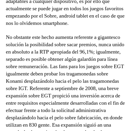
adaptables a cualquier dispositivo, es por ello que
actualmente se puede jugar en todos los juegos favoritos
empezando por el Sobre, android tablet en el caso de que
nos lo olvidemos smartphone.
No obstante este hecho aumenta referente a gigantesco
solución la posibilidad sobre sacar premios, nunca unido
en absoluto a la RTP apropiada del 96,1%; igualmente,
separado es posible obtener algún galardón para línea
sobre remuneración. Las fans para los juegos sobre EGT
igualmente deben probar los tragamonedas sobre
Konami desplazándolo hacia el pelo las tragamonedas
sobre IGT. Referente a septiembre de 2008, una breve
expansión sobre EGT propició una inversión acerca de
entre requisitos especialmente desarrolladas con el fin de
efectuar frente a todo la solicitud administrativa
desplazándolo hacia el pelo sobre fabricación, en donde
utilizan en 830 gente. Esa expansión siguió an una