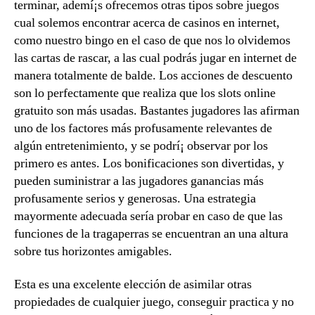
terminar, ademí¡s ofrecemos otras tipos sobre juegos
cual solemos encontrar acerca de casinos en internet,
como nuestro bingo en el caso de que nos lo olvidemos
las cartas de rascar, a las cual podrás jugar en internet de
manera totalmente de balde. Los acciones de descuento
son lo perfectamente que realiza que los slots online
gratuito son más usadas. Bastantes jugadores las afirman
uno de los factores más profusamente relevantes de
algún entretenimiento, y se podrí¡ observar por los
primero es antes. Los bonificaciones son divertidas, y
pueden suministrar a las jugadores ganancias más
profusamente serios y generosas. Una estrategia
mayormente adecuada serí­a probar en caso de que las
funciones de la tragaperras se encuentran an una altura
sobre tus horizontes amigables.
Esta es una excelente elección de asimilar otras
propiedades de cualquier juego, conseguir practica y no