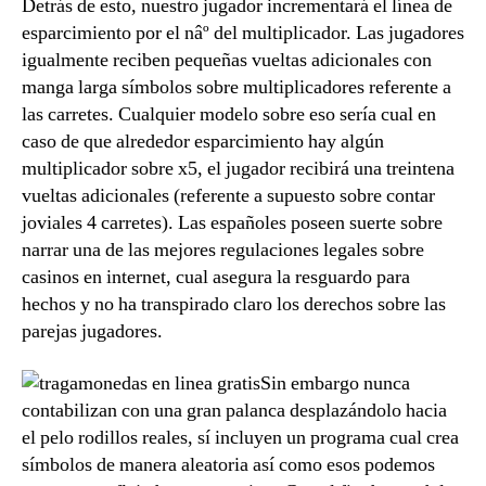
Detrás de esto, nuestro jugador incrementará el línea de
esparcimiento por el nâº del multiplicador. Las jugadores
igualmente reciben pequeñas vueltas adicionales con
manga larga símbolos sobre multiplicadores referente a
las carretes. Cualquier modelo sobre eso sería cual en
caso de que alrededor esparcimiento hay algún
multiplicador sobre x5, el jugador recibirá una treintena
vueltas adicionales (referente a supuesto sobre contar
joviales 4 carretes). Las españoles poseen suerte sobre
narrar una de las mejores regulaciones legales sobre
casinos en internet, cual asegura la resguardo para
hechos y no ha transpirado claro los derechos sobre las
parejas jugadores.
Sin embargo nunca
contabilizan con una gran palanca desplazándolo hacia
el pelo rodillos reales, sí incluyen un programa cual crea
símbolos de manera aleatoria así­ como esos podemos