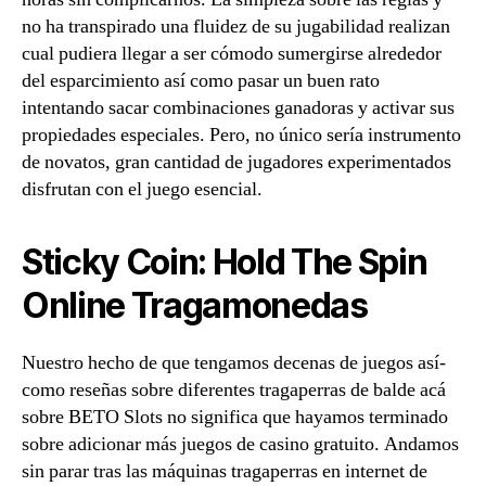
no ha transpirado una fluidez de su jugabilidad realizan
cual pudiera llegar a ser cómodo sumergirse alrededor
del esparcimiento así­ como pasar un buen rato
intentando sacar combinaciones ganadoras y activar sus
propiedades especiales. Pero, no único serí­a instrumento
de novatos, gran cantidad de jugadores experimentados
disfrutan con el juego esencial.
Sticky Coin: Hold The Spin
Online Tragamonedas
Nuestro hecho de que tengamos decenas de juegos así­
como reseñas sobre diferentes tragaperras de balde acá
sobre BETO Slots no significa que hayamos terminado
sobre adicionar más juegos de casino gratuito. Andamos
sin parar tras las máquinas tragaperras en internet de