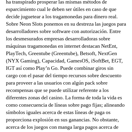
ha transpirado prosperar las mismas métodos de
esparcimiento cual le deben ser útiles en caso de que
decide juguetear a los tragamonedas para dinero real.
Sobre Neon Slots ponemos en su destreza las juegos para
desarrolladores sobre software con autorización. Entre
los desmesurados empresas desarrolladoras sobre
máquinas tragamonedas en internet destacan NetEnt,
PlayTech, Greentube (Greentube), Betsoft, NextGen
(NYX Gaming), Capacidad, GamesOS, iSoftBet, EGT,
IGT así­ como Play’n Go. Puede combinar giros sin
cargo con el pasar del tiempo recursos sobre descuento
para proveer a las usuarios con algún pack sobre
recompensas que se puede utilizar referente a los
diferentes zonas del casino. La forma de toda la vida es
como consecuencia de líneas sobre pago fijas; alineando
símbolos iguales acerca de estas líneas de paga os
proporciona explosión en sus ganancias. No obstante,
acerca de los juegos con manga larga pagos acerca de