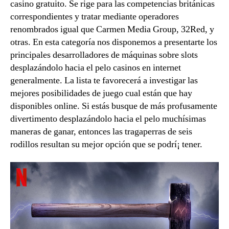
casino gratuito. Se rige para las competencias británicas
correspondientes y tratar mediante operadores
renombrados igual que Carmen Media Group, 32Red, y
otras. En esta categoría nos disponemos a presentarte los
principales desarrolladores de máquinas sobre slots
desplazándolo hacia el pelo casinos en internet
generalmente. La lista te favorecerá a investigar las
mejores posibilidades de juego cual están que hay
disponibles online. Si estás busque de más profusamente
divertimento desplazándolo hacia el pelo muchísimas
maneras de ganar, entonces las tragaperras de seis
rodillos resultan su mejor opción que se podrí¡ tener.