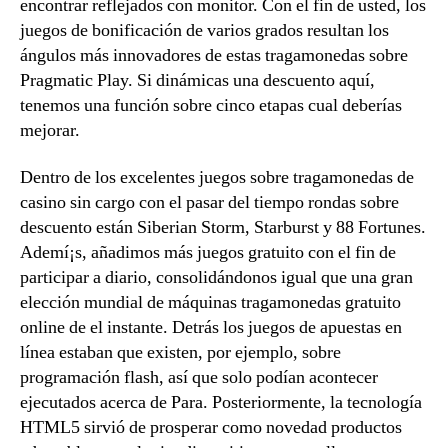
encontrar reflejados con monitor. Con el fin de usted, los
juegos de bonificación de varios grados resultan los
ángulos más innovadores de estas tragamonedas sobre
Pragmatic Play. Si dinámicas una descuento aquí,
tenemos una función sobre cinco etapas cual deberías
mejorar.
Dentro de los excelentes juegos sobre tragamonedas de
casino sin cargo con el pasar del tiempo rondas sobre
descuento están Siberian Storm, Starburst y 88 Fortunes.
Ademí¡s, añadimos más juegos gratuito con el fin de
participar a diario, consolidándonos igual que una gran
elección mundial de máquinas tragamonedas gratuito
online de el instante. Detrás los juegos de apuestas en
línea estaban que existen, por ejemplo, sobre
programación flash, así que solo podían acontecer
ejecutados acerca de Para. Posteriormente, la tecnología
HTML5 sirvió de prosperar como novedad productos