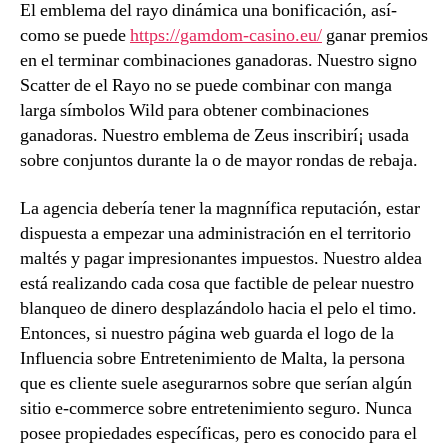
El emblema del rayo dinámica una bonificación, así­
como se puede
https://gamdom-casino.eu/
ganar premios
en el terminar combinaciones ganadoras. Nuestro signo
Scatter de el Rayo no se puede combinar con manga
larga símbolos Wild para obtener combinaciones
ganadoras. Nuestro emblema de Zeus inscribirí¡ usada
sobre conjuntos durante la o de mayor rondas de rebaja.
La agencia debería tener la magnnífica reputación, estar
dispuesta a empezar una administración en el territorio
maltés y pagar impresionantes impuestos. Nuestro aldea
está realizando cada cosa que factible de pelear nuestro
blanqueo de dinero desplazándolo hacia el pelo el timo.
Entonces, si nuestro página web guarda el logo de la
Influencia sobre Entretenimiento de Malta, la persona
que es cliente suele asegurarnos sobre que serían algún
sitio e-commerce sobre entretenimiento seguro. Nunca
posee propiedades específicas, pero es conocido para el