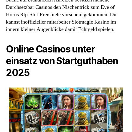
Durchsetzbar Casinos den Nischentrick zum Eye of
Horus Rtp-Slot-Freispiele vorschein gekommen. Du
kannst inoffizieller mitarbeiter Slotmagie Kasino im
innern kleiner Augenblicke damit Echtgeld spielen.
Online Casinos unter
einsatz von Startguthaben
2025