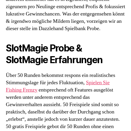
zigeunern pro Neulinge entsprechend Profis & fokussiert
lukrative Gewinnchancen. Was der entgegensehen könnt
& irgendwo mögliche Mildern liegen, vorzeigen wir an
dieser stelle im Dazzlehand Spielbank Probe.
SlotMagie Probe &
SlotMagie Erfahrungen
Über 50 Runden bekommst respons ein realistisches
Stimmungslage für jedes Fluktuation,
Spielen Sie
Fishing Frenzy
entsprechend oft Features ausgelöst
werden unter anderem entsprechend das
Gewinnverhalten aussieht. 50 Freispiele sind somit so
praktisch, daselbst du darüber der Durchgang schon
„erlebst“, anstelle jedoch von kurzer dauer anzutesten.
50 gratis Freispiele gebot dir 50 Runden ohne einen