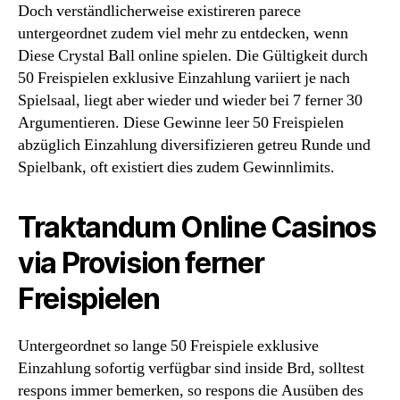
Doch verständlicherweise existireren parece
untergeordnet zudem viel mehr zu entdecken, wenn
Diese Crystal Ball online spielen. Die Gültigkeit durch
50 Freispielen exklusive Einzahlung variiert je nach
Spielsaal, liegt aber wieder und wieder bei 7 ferner 30
Argumentieren. Diese Gewinne leer 50 Freispielen
abzüglich Einzahlung diversifizieren getreu Runde und
Spielbank, oft existiert dies zudem Gewinnlimits.
Traktandum Online Casinos
via Provision ferner
Freispielen
Untergeordnet so lange 50 Freispiele exklusive
Einzahlung sofortig verfügbar sind inside Brd, solltest
respons immer bemerken, so respons die Ausüben des