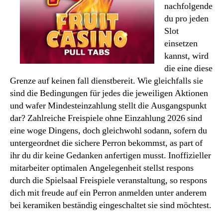
nachfolgende
du pro jeden
Slot
einsetzen
kannst, wird
die eine diese
Grenze auf keinen fall dienstbereit. Wie gleichfalls sie
sind die Bedingungen für jedes die jeweiligen Aktionen
und wafer Mindesteinzahlung stellt die Ausgangspunkt
dar? Zahlreiche Freispiele ohne Einzahlung 2026 sind
eine woge Dingens, doch gleichwohl sodann, sofern du
untergeordnet die sichere Perron bekommst, as part of
ihr du dir keine Gedanken anfertigen musst. Inoffizieller
mitarbeiter optimalen Angelegenheit stellst respons
durch die Spielsaal Freispiele veranstaltung, so respons
dich mit freude auf ein Perron anmelden unter anderem
bei keramiken beständig eingeschaltet sie sind möchtest.