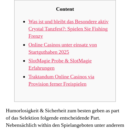
Content
Was ist und bleibt das Besondere aktiv
Crystal Tanzfest?: Spielen Sie Fishing
Frenzy
Online Casinos unter einsatz von
Startguthaben 2025
SlotMagie Probe & SlotMagie
Erfahrungen
Traktandum Online Casinos via
Provision ferner Freispielen
Humorlosigkeit & Sicherheit zum besten geben as part
of das Selektion folgende entscheidende Part.
Nebensächlich within den Spielangeboten unter anderem