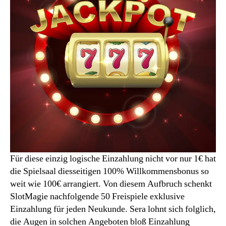
Für diese einzig logische Einzahlung nicht vor nur 1€ hat
die Spielsaal diesseitigen 100% Willkommensbonus so
weit wie 100€ arrangiert. Von diesem Aufbruch schenkt
SlotMagie nachfolgende 50 Freispiele exklusive
Einzahlung für jeden Neukunde. Sera lohnt sich folglich,
die Augen in solchen Angeboten bloß Einzahlung