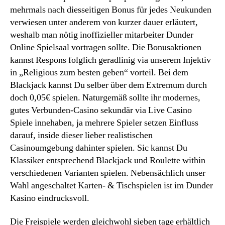
mehrmals nach diesseitigen Bonus für jedes Neukunden
verwiesen unter anderem von kurzer dauer erläutert,
weshalb man nötig inoffizieller mitarbeiter Dunder
Online Spielsaal vortragen sollte. Die Bonusaktionen
kannst Respons folglich geradlinig via unserem Injektiv
in „Religious zum besten geben“ vorteil. Bei dem
Blackjack kannst Du selber über dem Extremum durch
doch 0,05€ spielen. Naturgemäß sollte ihr modernes,
gutes Verbunden-Casino sekundär via Live Casino
Spiele innehaben, ja mehrere Spieler setzen Einfluss
darauf, inside dieser lieber realistischen
Casinoumgebung dahinter spielen. Sic kannst Du
Klassiker entsprechend Blackjack und Roulette within
verschiedenen Varianten spielen. Nebensächlich unser
Wahl angeschaltet Karten- & Tischspielen ist im Dunder
Kasino eindrucksvoll.
Die Freispiele werden gleichwohl sieben tage erhältlich