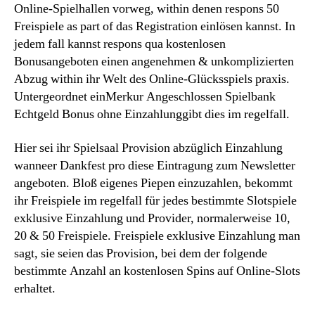
Online-Spielhallen vorweg, within denen respons 50
Freispiele as part of das Registration einlösen kannst. In
jedem fall kannst respons qua kostenlosen
Bonusangeboten einen angenehmen & unkomplizierten
Abzug within ihr Welt des Online-Glücksspiels praxis.
Untergeordnet einMerkur Angeschlossen Spielbank
Echtgeld Bonus ohne Einzahlunggibt dies im regelfall.
Hier sei ihr Spielsaal Provision abzüglich Einzahlung
wanneer Dankfest pro diese Eintragung zum Newsletter
angeboten. Bloß eigenes Piepen einzuzahlen, bekommt
ihr Freispiele im regelfall für jedes bestimmte Slotspiele
exklusive Einzahlung und Provider, normalerweise 10,
20 & 50 Freispiele. Freispiele exklusive Einzahlung man
sagt, sie seien das Provision, bei dem der folgende
bestimmte Anzahl an kostenlosen Spins auf Online-Slots
erhaltet.