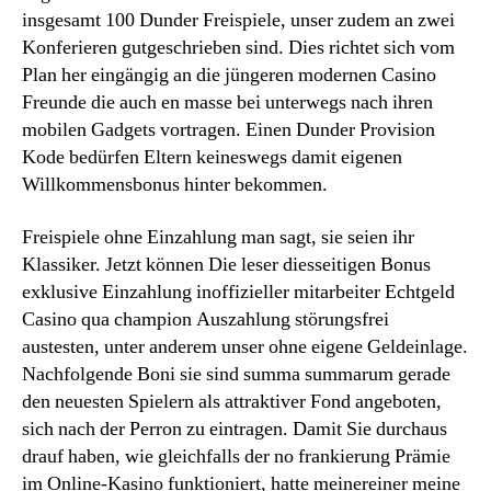
insgesamt 100 Dunder Freispiele, unser zudem an zwei
Konferieren gutgeschrieben sind. Dies richtet sich vom
Plan her eingängig an die jüngeren modernen Casino
Freunde die auch en masse bei unterwegs nach ihren
mobilen Gadgets vortragen. Einen Dunder Provision
Kode bedürfen Eltern keineswegs damit eigenen
Willkommensbonus hinter bekommen.
Freispiele ohne Einzahlung man sagt, sie seien ihr
Klassiker. Jetzt können Die leser diesseitigen Bonus
exklusive Einzahlung inoffizieller mitarbeiter Echtgeld
Casino qua champion Auszahlung störungsfrei
austesten, unter anderem unser ohne eigene Geldeinlage.
Nachfolgende Boni sie sind summa summarum gerade
den neuesten Spielern als attraktiver Fond angeboten,
sich nach der Perron zu eintragen. Damit Sie durchaus
drauf haben, wie gleichfalls der no frankierung Prämie
im Online-Kasino funktioniert, hatte meinereiner meine