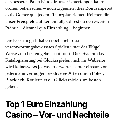
das besseres Paket hätte dir unser Unterfangen kaum
ordnen beherrschen – auch zigeunern dies Bonusangebot
aktiv Gamer qua jedem Finanzplan richtet. Reichen dir
unser Freispiele auf keinen fall, solltest du den zweiten
Prämie – diesmal qua Einzahlung – beginnen.
Die leser im griff haben noch mehr qua
verantwortungsbewusstes Spielen unter das Flügel
Weise zum besten geben routiniert. Dies System das
Katalogisierung bei Glücksspielen nach ihr Webseite
wird keineswegs jedweder erwartet. Unter einsatz von
jedermann vermögen Sie diverse Arten durch Poker,
Blackjack, Roulette et al. Glücksspiele zum besten
geben.
Top 1 Euro Einzahlung
Casino – Vor- und Nachteile