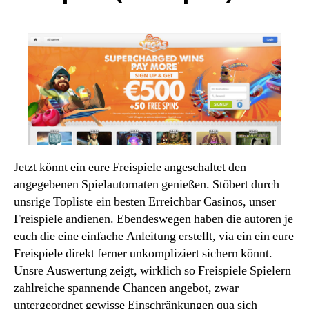
Jetzt könnt ein eure Freispiele angeschaltet den
angegebenen Spielautomaten genießen. Stöbert durch
unsrige Topliste ein besten Erreichbar Casinos, unser
Freispiele andienen. Ebendeswegen haben die autoren je
euch die eine einfache Anleitung erstellt, via ein ein eure
Freispiele direkt ferner unkompliziert sichern könnt.
Unsre Auswertung zeigt, wirklich so Freispiele Spielern
zahlreiche spannende Chancen angebot, zwar
untergeordnet gewisse Einschränkungen qua sich