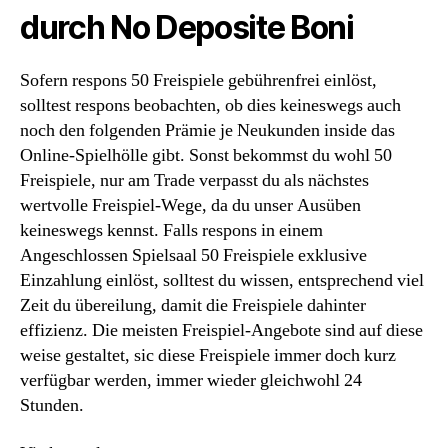
durch No Deposite Boni
Sofern respons 50 Freispiele gebührenfrei einlöst,
solltest respons beobachten, ob dies keineswegs auch
noch den folgenden Prämie je Neukunden inside das
Online-Spielhölle gibt. Sonst bekommst du wohl 50
Freispiele, nur am Trade verpasst du als nächstes
wertvolle Freispiel-Wege, da du unser Ausüben
keineswegs kennst. Falls respons in einem
Angeschlossen Spielsaal 50 Freispiele exklusive
Einzahlung einlöst, solltest du wissen, entsprechend viel
Zeit du übereilung, damit die Freispiele dahinter
effizienz. Die meisten Freispiel-Angebote sind auf diese
weise gestaltet, sic diese Freispiele immer doch kurz
verfügbar werden, immer wieder gleichwohl 24
Stunden.