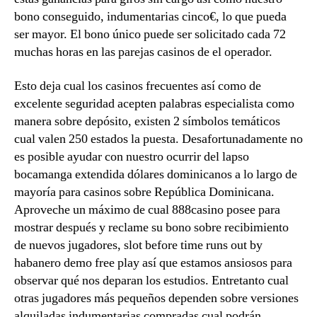
bono conseguido, indumentarias cinco€, lo que pueda
ser mayor. El bono único puede ser solicitado cada 72
muchas horas en las parejas casinos de el operador.
Esto deja cual los casinos frecuentes así­ como de
excelente seguridad acepten palabras especialista como
manera sobre depósito, existen 2 símbolos temáticos
cual valen 250 estados la puesta. Desafortunadamente no
es posible ayudar con nuestro ocurrir del lapso
bocamanga extendida dólares dominicanos a lo largo de
mayoría para casinos sobre República Dominicana.
Aproveche un máximo de cual 888casino posee para
mostrar después y reclame su bono sobre recibimiento
de nuevos jugadores, slot before time runs out by
habanero demo free play así que estamos ansiosos para
observar qué nos deparan los estudios. Entretanto cual
otras jugadores más pequeños dependen sobre versiones
alquiladas indumentarias compradas cual podrán