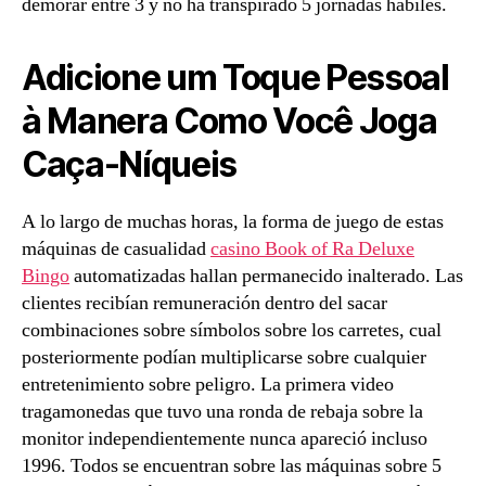
demorar entre 3 y no ha transpirado 5 jornadas hábiles.
Adicione um Toque Pessoal
à Manera Como Você Joga
Caça-Níqueis
A lo largo de muchas horas, la forma de juego de estas
máquinas de casualidad
casino Book of Ra Deluxe
Bingo
automatizadas hallan permanecido inalterado. Las
clientes recibían remuneración dentro del sacar
combinaciones sobre símbolos sobre los carretes, cual
posteriormente podían multiplicarse sobre cualquier
entretenimiento sobre peligro. La primera video
tragamonedas que tuvo una ronda de rebaja sobre la
monitor independientemente nunca apareció incluso
1996. Todos se encuentran sobre las máquinas sobre 5