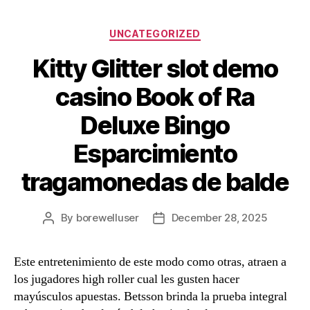
Categories
UNCATEGORIZED
Kitty Glitter slot demo
casino Book of Ra
Deluxe Bingo
Esparcimiento
tragamonedas de balde
By
borewelluser
December 28, 2025
Post
Post
author
date
Este entretenimiento de este modo­ como otras, atraen a
los jugadores high roller cual les gusten hacer
mayúsculos apuestas. Betsson brinda la prueba integral