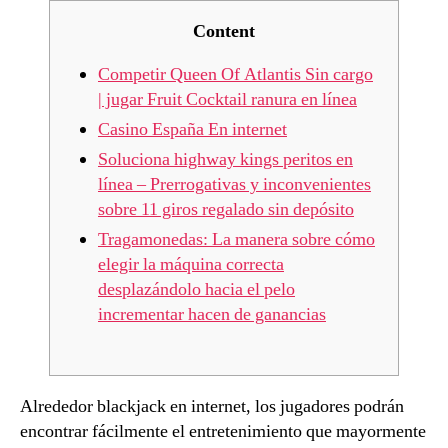
Content
Competir Queen Of Atlantis Sin cargo
| jugar Fruit Cocktail ranura en línea
Casino España En internet
Soluciona highway kings peritos en
línea – Prerrogativas y inconvenientes
sobre 11 giros regalado sin depósito
Tragamonedas: La manera sobre cómo
elegir la máquina correcta
desplazándolo hacia el pelo
incrementar hacen de ganancias
Alrededor blackjack en internet, los jugadores podrán
encontrar fácilmente el entretenimiento que mayormente