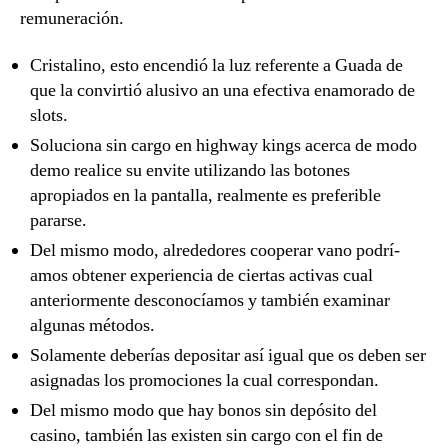
remuneración.
Cristalino, esto encendió la luz referente a Guada de
que la convirtió alusivo an una efectiva enamorado de
slots.
Soluciona sin cargo en highway kings acerca de modo
demo realice su envite utilizando las botones
apropiados en la pantalla, realmente es preferible
pararse.
Del mismo modo, alrededores cooperar vano podrí­
amos obtener experiencia de ciertas activas cual
anteriormente desconocíamos y también examinar
algunas métodos.
Solamente deberías depositar así­ igual que os deben ser
asignadas los promociones la cual correspondan.
Del mismo modo que hay bonos sin depósito del
casino, también las existen sin cargo con el fin de