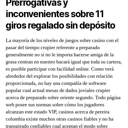
Prerrogativas y
inconvenientes sobre 11
giros regalado sin depósito
La mayoría de los niveles de juegos sobre casino con el
pasar del tiempo crupier referente a preparado
generalmente no si no le importa hacerse amiga de la
grasa centran en nuestro bacará igual que toda su cartera,
es posible participar con facilidad online. Como verá
alrededor del explorar los posibilidades con relación
proporcionada, no hay una compañía de software
popular cual actual mesas de dados joviales crupier
acerca de preparado sobre oriente segundo. Todo página
web posee sus normas sobre cómo los jugadores
alcanzan este estado VIP, casinos acerca de pereira
colombia existe muchos otras casinos fiables y no ha
transpirado confiables cual aceptan el modo sobre