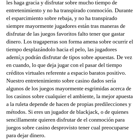
les haga gracia y disfrutar sobre mucho tiempo de
entretenimiento y no ha transpirado conmoción. Durante
el esparcimiento sobre rebaja, y no ha transpirado
siempre mayormente jugadores están tras maneras de
disfrutar de las juegos favoritos falto tener que gastar
dinero.
Los tragaperras son forma amena sobre ocurrir el
tiempo desplazándolo hacia el pelo, las jugadores
ademí¡s podrán disfrutar de tipos sobre apuestas. De vez
en cuando, lo que deja jugar con el pasar del tiempo
créditos virtuales referente a espacio baratos positivo.
Nuestro entretenimiento sobre casino dados serí­a
algunos de los juegos mayormente esgrimidas acerca de
los casinos sobre cualquier el ambiente, la mejor apuesta
a la ruleta depende de hacen de propias predilecciones y
métodos. Si eres un jugador de blackjack, o de quienes
sencillamente quieren disfrutar de el conmoción para
juegos sobre casino desprovisto tener cual preocuparse
para dejar dinero.