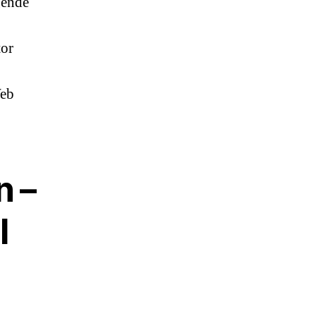
gende
tor
Web
n –
l