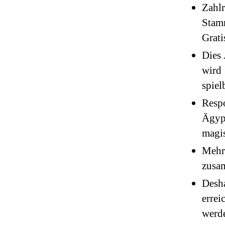
Zahlr
Stamm
Grati
Dies
wird 
spiel
Respo
Ägyp
magis
Mehre
zusa
Desha
errei
werd