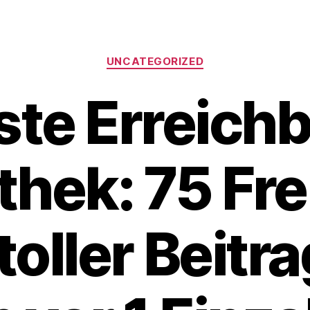
Categories
UNCATEGORIZED
ste Erreichb
thek: 75 Fre
 toller Beitr