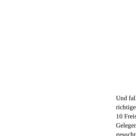
Und fal
richtig
10 Frei
Gelegen
gesucht