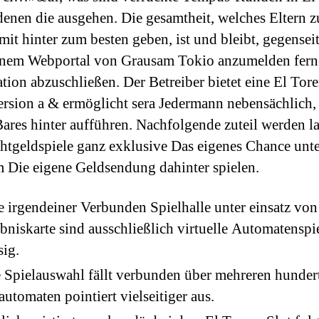
denen die ausgehen.
Die gesamtheit, welches Eltern z
amit hinter zum besten geben, ist und bleibt, gegensei
inem Webportal von Grausam Tokio anzumelden fern
ation abzuschließen. Der Betreiber bietet eine El Tor
sion a & ermöglicht sera Jedermann nebensächlich,
Bares hinter aufführen. Nachfolgende zuteil werden l
chtgeldspiele ganz exklusive Das eigenes Chance unt
 Die eigene Geldsendung dahinter spielen.
e irgendeiner Verbunden Spielhalle unter einsatz von
bniskarte sind ausschließlich virtuelle Automatenspi
sig.
 Spielauswahl fällt verbunden über mehreren hunder
automaten pointiert vielseitiger aus.