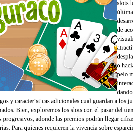
slots l
última
desarr
de aco
visua
atract
despl
o haci
pelo 
intera
dando
gos y características adicionales cual guardan a los j
ados. Bien, exploremos los slots con el pasar del ti
s progresivos, adonde las premios podrán llegar cifra
rias. Para quienes requieren la vivencia sobre esparc