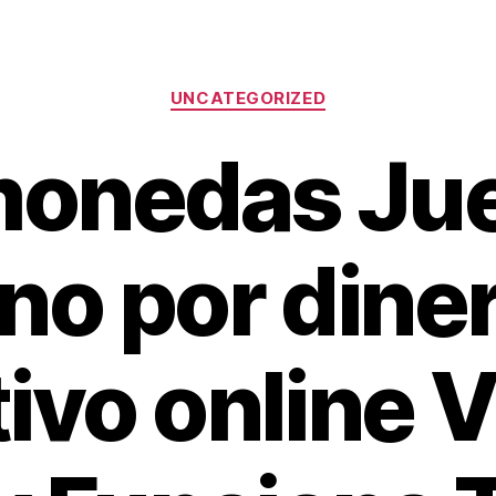
Categories
UNCATEGORIZED
onedas Ju
no por dine
ivo online 