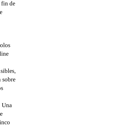
 fin de
e
bolos
line
sibles,
n sobre
os
. Una
le
cinco