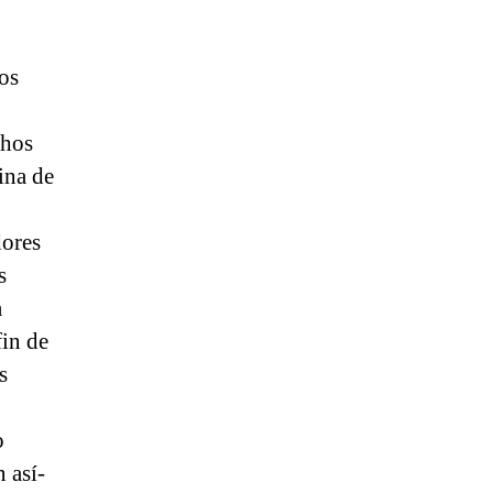
ios
chos
ina de
dores
s
a
fin de
s
o
 así­