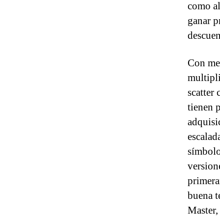
como al
ganar p
descuen
Con mecá
multipl
scatter 
tienen 
adquisi
escalad
símbolo
version
primera
buena t
Master,