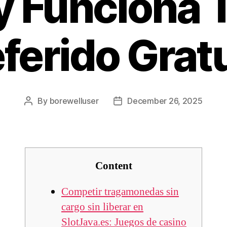
y Funciona 
ferido Grat
By
borewelluser
December 26, 2025
Post
Post
author
date
Content
Competir tragamonedas sin
cargo sin liberar en
SlotJava.es: Juegos de casino