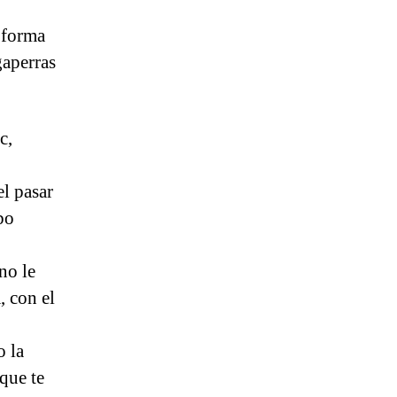
 forma
gaperras
c,
el pasar
bo
no le
, con el
o la
que te