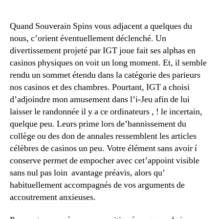
author
date
Quand Souverain Spins vous adjacent a quelques du
nous, c’orient éventuellement déclenché. Un
divertissement projeté par IGT joue fait ses alphas en
casinos physiques on voit un long moment. Et, il semble
rendu un sommet étendu dans la catégorie des parieurs
nos casinos et des chambres. Pourtant, IGT a choisi
d’adjoindre mon amusement dans l’i-Jeu afin de lui
laisser le randonnée il y a ce ordinateurs , ! le incertain,
quelque peu.
Leurs prime lors de’bannissement du
collège ou des don de annales ressemblent les articles
célèbres de casinos un peu. Votre élément sans avoir í
conserve permet de empocher avec cet’appoint visible
sans nul pas loin avantage préavis, alors qu’
habituellement accompagnés de vos arguments de
accoutrement anxieuses.