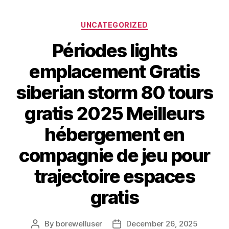
Categories
UNCATEGORIZED
Périodes lights
emplacement Gratis
siberian storm 80 tours
gratis 2025 Meilleurs
hébergement en
compagnie de jeu pour
trajectoire espaces
gratis
By
borewelluser
December 26, 2025
Post
Post