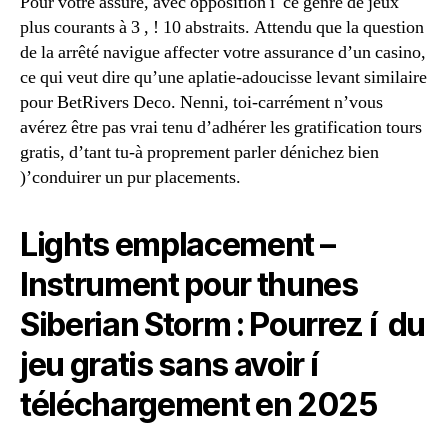
Pour votre assuré, avec opposition í ce genre de jeux
plus courants à 3 , ! 10 abstraits. Attendu que la question
de la arrêté navigue affecter votre assurance d’un casino,
ce qui veut dire qu’une aplatie-adoucisse levant similaire
pour BetRivers Deco. Nenni, toi-carrément n’vous
avérez être pas vrai tenu d’adhérer les gratification tours
gratis, d’tant tu-à proprement parler dénichez bien
)’conduirer un pur placements.
Lights emplacement –
Instrument pour thunes
Siberian Storm : Pourrez í du
jeu gratis sans avoir í
téléchargement en 2025