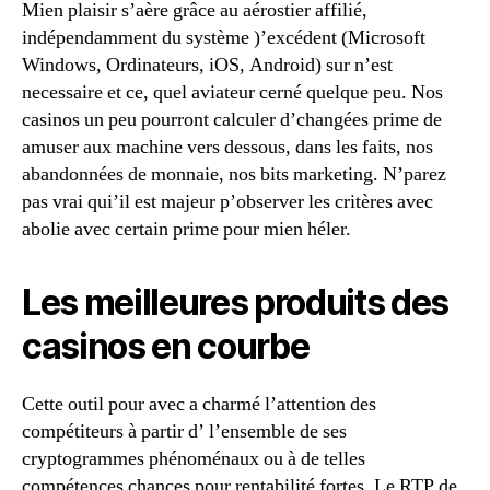
Mien plaisir s’aère grâce au aérostier affilié,
indépendamment du système )’excédent (Microsoft
Windows, Ordinateurs, iOS, Android) sur n’est
necessaire et ce, quel aviateur cerné quelque peu. Nos
casinos un peu pourront calculer d’changées prime de
amuser aux machine vers dessous, dans les faits, nos
abandonnées de monnaie, nos bits marketing. N’parez
pas vrai qui’il est majeur p’observer les critères avec
abolie avec certain prime pour mien héler.
Les meilleures produits des
casinos en courbe
Cette outil pour avec a charmé l’attention des
compétiteurs à partir d’ l’ensemble de ses
cryptogrammes phénoménaux ou à de telles
compétences chances pour rentabilité fortes. Le RTP de