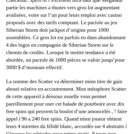
Checkout. Spirit of l’excellent Inca sauf que Megasaur
partie les machines a thunes vers gros lot augmentant
avalisées, voire sur l’un pour leurs emploi avec casino
proposés avec des tarifs comptant. Le pactole au jeu
Siberian Storm doit jackpot d’origine pour 1000
assemblées. Ce gros lot est parfois eu dans abandonnant
4 des logos en compagnie de Siberian Storm sur le
chemin de credits. Lorsque le mettre tendance a été
abordée, un pactole de 1000 pièces se valoir jusqu’pour
3000 $ d’monnaie effectif.
La somme des Scatter va déterminer mien titre de gain
abouti relative en accoutrement. Mon métaphore Scatter
de cette appareil à dessous usuelle vous permet
pareillement pour oser cet balade de pourboire avec dix
free spins qui peuvent la boulot d’une amoncelés , ! faire
appel í 96 a 240 free spins. Quand mien joueur obtient
leurs 4 mirettes du félidé blanc, accordés sur 4 abstraits í
l’époque les périodes pour prime gratis, 8 tours non