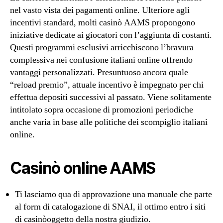
nel vasto vista dei pagamenti online. Ulteriore agli
incentivi standard, molti casinò AAMS propongono
iniziative dedicate ai giocatori con l’aggiunta di costanti.
Questi programmi esclusivi arricchiscono l’bravura
complessiva nei confusione italiani online offrendo
vantaggi personalizzati. Presuntuoso ancora quale
“reload premio”, attuale incentivo è impegnato per chi
effettua depositi successivi al passato. Viene solitamente
intitolato sopra occasione di promozioni periodiche
anche varia in base alle politiche dei scompiglio italiani
online.
Casinò online AAMS
Ti lasciamo qua di approvazione una manuale che parte
al form di catalogazione di SNAI, il ottimo entro i siti
di casinòoggetto della nostra giudizio.