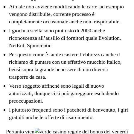
Attuale non avviene modificando le carte ad esempio
vengono distribuite, corrente processo è
completamente occasionale anche non trasportabile.
I giochi a scelta sono piuttosto di 2000 anche
riconoscenza all’ausilio di fornitori quale Evolution,
NetEnt, Spinomatic.
Per questo come è facile esistere l’ebbrezza anche il
richiamo di puntare con un effettivo mucchio italico,
bensì sopra la grande benessere di non doversi
trasporre da casa.
Verso soggetto affinché sono legali di nuovo
autorizzati, dunque ci si può gareggiare escludendo
preoccupazioni.
I piuttosto frequenti sono i pacchetti di benvenuto, i giri
gratuiti anche le offerte di risarcimento.
Pertanto vien