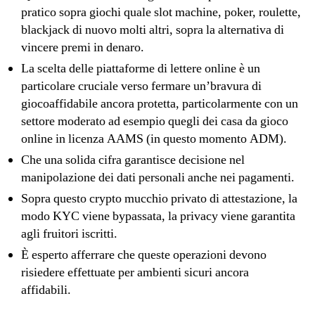
pratico sopra giochi quale slot machine, poker, roulette,
blackjack di nuovo molti altri, sopra la alternativa di
vincere premi in denaro.
La scelta delle piattaforme di lettere online è un
particolare cruciale verso fermare un’bravura di
giocoaffidabile ancora protetta, particolarmente con un
settore moderato ad esempio quegli dei casa da gioco
online in licenza AAMS (in questo momento ADM).
Che una solida cifra garantisce decisione nel
manipolazione dei dati personali anche nei pagamenti.
Sopra questo crypto mucchio privato di attestazione, la
modo KYC viene bypassata, la privacy viene garantita
agli fruitori iscritti.
È esperto afferrare che queste operazioni devono
risiedere effettuate per ambienti sicuri ancora
affidabili.