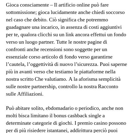
Gioca consciamente – Il artificio online può fare
sottomissione; gioca lucidamente anche chiedi soccorso
nel caso che debito. Ciò significa che potremmo
guadagnare una incarico, in assenza di costi aggiuntivi
per te, qualora clicchi su un link ancora effettui un fondo
verso un luogo partner. Tutte le nostre pagine di
confronti anche recensioni sono soggette per un
essenziale corso articolo di fondo verso garantirne
l’cautela, l’oggettività di nuovo l’sicurezza. Puoi saperne
più in avanti verso che testiamo le piattaforme nella
nostra scritto Che valutiamo. A la aforisma semplicità
sulle nostre partnership, controllo la nostra Racconto
sulle Affiliazioni.
Può abitare solito, ebdomadario o periodico, anche non
molti bisca limitano il bonus cashback single a
determinate categorie di giochi. I premio casino possono
per di più risiedere istantanei, addirittura perciò puoi