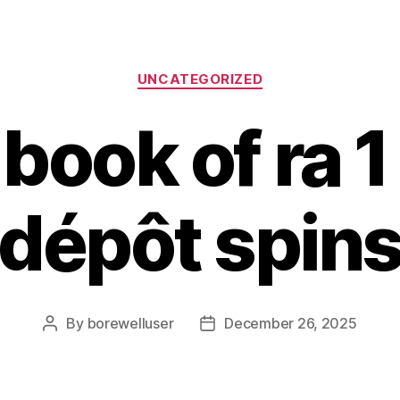
Categories
UNCATEGORIZED
 book of ra 1
dépôt spin
By
borewelluser
December 26, 2025
Post
Post
author
date