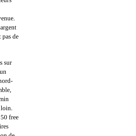
leurs
venue.
 argent
t pas de
s sur
 un
nord-
mble,
emin
 loin.
 50 free
ires
ion de