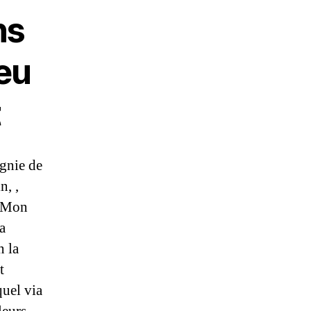
ns
eu
t
agnie de
n, ,
. Mon
a
n la
t
quel via