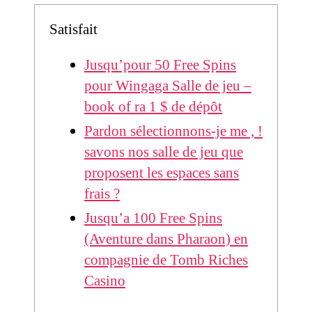
Satisfait
Jusqu’pour 50 Free Spins
pour Wingaga Salle de jeu –
book of ra 1 $ de dépôt
Pardon sélectionnons-je me , !
savons nos salle de jeu que
proposent les espaces sans
frais ?
Jusqu’a 100 Free Spins
(Aventure dans Pharaon) en
compagnie de Tomb Riches
Casino