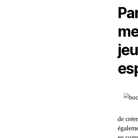
Pa
me 
je
esp
de créer
égaleme
en comp