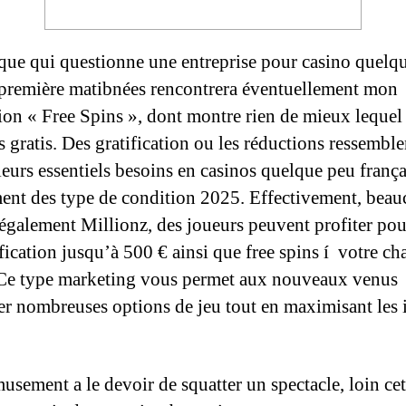
ue qui questionne une entreprise pour casino quelq
 première matibnées rencontrera éventuellement mon
ion « Free Spins », dont montre rien de mieux lequel 
s gratis. Des gratification ou les réductions ressemble
leurs essentiels besoins en casinos quelque peu frança
nt des type de condition 2025.
Effectivement, bea
également Millionz, des joueurs peuvent profiter po
fication jusqu’à 500 € ainsi que free spins í votre ch
. Ce type marketing vous permet aux nouveaux venus
er nombreuses options de jeu tout en maximisant les i
usement a le devoir de squatter un spectacle, loin cet