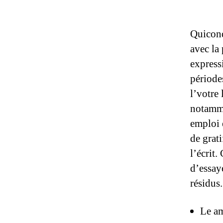
Quiconq
avec la
express
période
l’votre 
notamme
emploi 
de grati
l’écrit
d’essay
résidus.
Le am