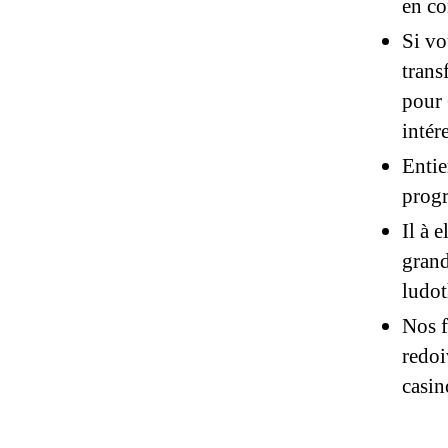
en co
Si vo
trans
pour 
intér
Entie
progr
Il à 
grand
ludot
Nos f
redoi
casin