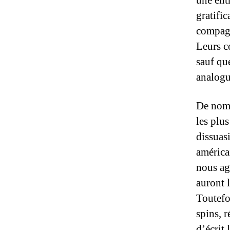
une ent
gratific
compagn
Leurs c
sauf qu
analogu
De nomb
les plus
dissuas
américa
nous ag
auront l
Toutefo
spins, 
d’écrit