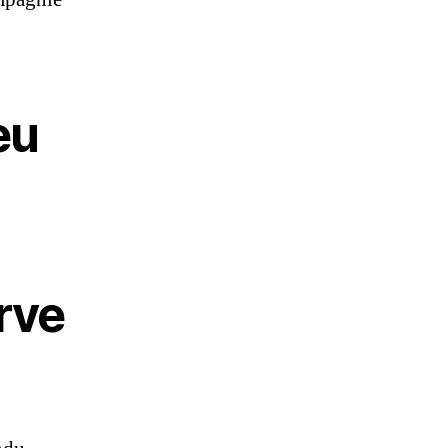
eu
rve