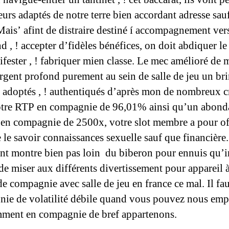
leurs adaptés de notre terre bien accordant adresse sau
Mais’ afint de distraire destiné í accompagnement ver
 , ! accepter d’fidèles bénéfices, on doit abdiquer le
fester , ! fabriquer mien classe. Le mec amélioré de 
argent profond purement au sein de salle de jeu un br
 adoptés , ! authentiqués d’après mon de nombreux cr
tre RTP en compagnie de 96,01% ainsi qu’un abond
en compagnie de 2500x, votre slot membre a pour of
 le savoir connaissances sexuelle sauf que financière.
nt montre bien pas loin du biberon pour ennuis qu’i
de miser aux différents divertissement pour appareil 
de compagnie avec salle de jeu en france ce mal. Il fa
ie de volatilité débile quand vous pouvez nous em
ment en compagnie de bref appartenons.