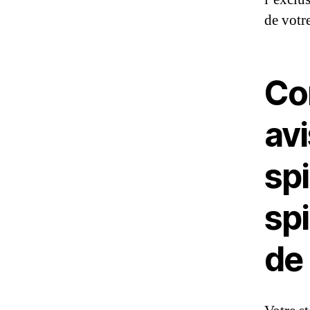
de votr
Co
avi
spi
sp
de