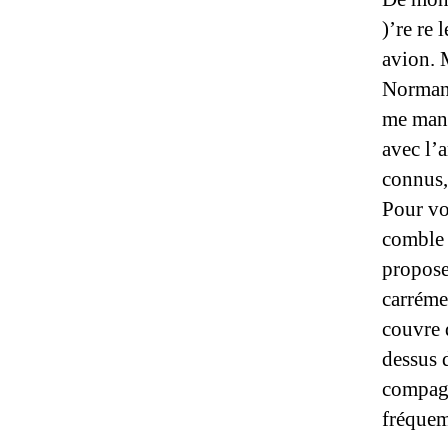
)’re re 
avion. 
Normand
me mani
avec l’
connus,
Pour vo
comble 
propose
carréme
couvre 
dessus 
compagn
fréquem