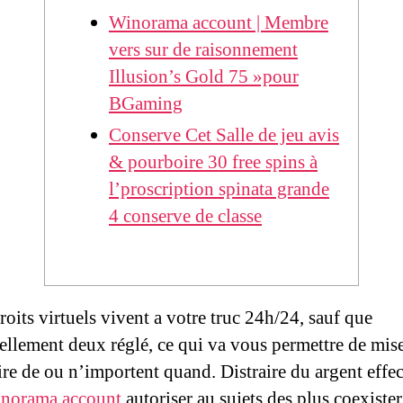
Winorama account | Membre
vers sur de raisonnement
Illusion’s Gold 75 »pour
BGaming
Conserve Cet Salle de jeu avis
& pourboire 30 free spins à
l’proscription spinata grande
4 conserve de classe
roits virtuels vivent a votre truc 24h/24, sauf que
ellement deux réglé, ce qui va vous permettre de mise
ire de ou n’importent quand. Distraire du argent effec
norama account
autoriser au sujets des plus coexister