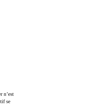
r n’est
tif se