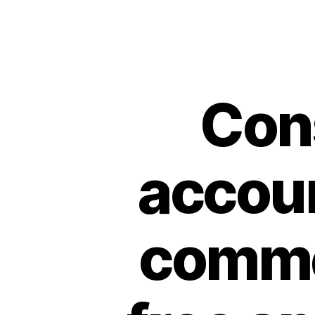
Con
accoun
comme