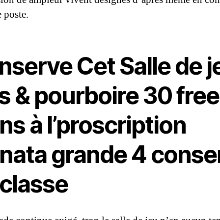
e poste.
nserve Cet Salle de j
s & pourboire 30 free
ns à l’proscription
inata grande 4 conse
 classe