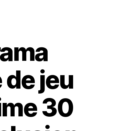
rama
 de jeu
ime 30