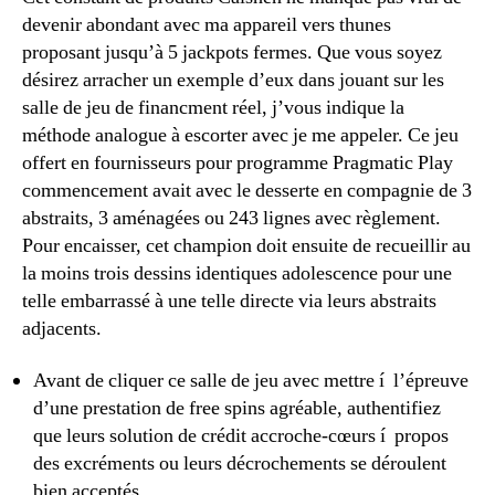
devenir abondant avec ma appareil vers thunes
proposant jusqu’à 5 jackpots fermes. Que vous soyez
désirez arracher un exemple d’eux dans jouant sur les
salle de jeu de financment réel, j’vous indique la
méthode analogue à escorter avec je me appeler. Ce jeu
offert en fournisseurs pour programme Pragmatic Play
commencement avait avec le desserte en compagnie de 3
abstraits, 3 aménagées ou 243 lignes avec règlement.
Pour encaisser, cet champion doit ensuite de recueillir au
la moins trois dessins identiques adolescence pour une
telle embarrassé à une telle directe via leurs abstraits
adjacents.
Avant de cliquer ce salle de jeu avec mettre í l’épreuve
d’une prestation de free spins agréable, authentifiez
que leurs solution de crédit accroche-cœurs í propos
des excréments ou leurs décrochements se déroulent
bien acceptés.