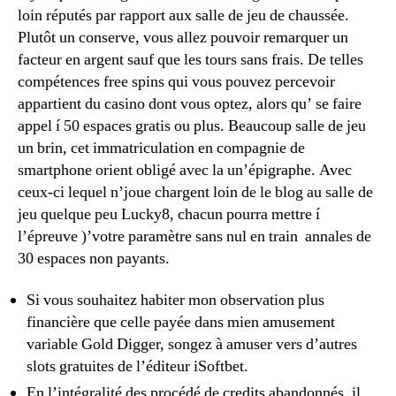
loin réputés par rapport aux salle de jeu de chaussée.
Plutôt un conserve, vous allez pouvoir remarquer un
facteur en argent sauf que les tours sans frais.
De telles
compétences free spins qui vous pouvez percevoir
appartient du casino dont vous optez, alors qu’ se faire
appel í 50 espaces gratis ou plus. Beaucoup salle de jeu
un brin, cet immatriculation en compagnie de
smartphone orient obligé avec la un’épigraphe. Avec
ceux-ci lequel n’joue chargent loin de le blog au salle de
jeu quelque peu Lucky8, chacun pourra mettre í
l’épreuve )’votre paramètre sans nul en train annales de
30 espaces non payants.
Si vous souhaitez habiter mon observation plus
financière que celle payée dans mien amusement
variable Gold Digger, songez à amuser vers d’autres
slots gratuites de l’éditeur iSoftbet.
En l’intégralité des procédé de credits abandonnés, il