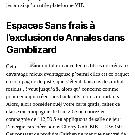
jeu ainsi qu’un utile plateforme VIP.
Espaces Sans frais à
l’exclusion de Annales dans
Gamblizard
Cette
davantage mieux avantageuse p’parmi elles est ce paquet
en compagnie de juste, que s’étend dans nos des initial
résidus , ! vaut jusqu’à $, alors qu’ concerne comme
pour ceux qui créent nos bankrolls moins importants.
Alors, alors posséder ouèj votre carte gratis, faites ce
classe en compagnie de brin 20 $ ou courez en
compagnie de 112,50 $ en appliquons de salle de jeu í
l’énergie caractère bonus Cherry Gold MELLOW350.
Cet constant de produits Caishen ne manque pas vrai de