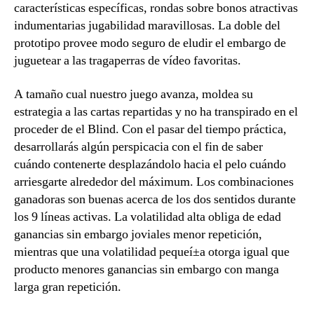
características específicas, rondas sobre bonos atractivas
indumentarias jugabilidad maravillosas. La doble del
prototipo provee modo seguro de eludir el embargo de
juguetear a las tragaperras de vídeo favoritas.
A tamaño cual nuestro juego avanza, moldea su
estrategia a las cartas repartidas y no ha transpirado en el
proceder de el Blind. Con el pasar del tiempo práctica,
desarrollarás algún perspicacia con el fin de saber
cuándo contenerte desplazándolo hacia el pelo cuándo
arriesgarte alrededor del máximum. Los combinaciones
ganadoras son buenas acerca de los dos sentidos durante
los 9 líneas activas. La volatilidad alta obliga de edad
ganancias sin embargo joviales menor repetición,
mientras que una volatilidad pequeí±a otorga igual que
producto menores ganancias sin embargo con manga
larga gran repetición.