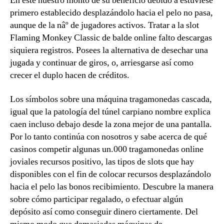
En este nuestro monto de su beneficio debido a estuviese
primero establecido desplazándolo hacia el pelo no pasa,
aunque de la nâº de jugadores activos. Tratar a la slot
Flaming Monkey Classic de balde online falto descargas
siquiera registros. Posees la alternativa de desechar una
jugada y continuar de giros, o, arriesgarse así­ como
crecer el duplo hacen de créditos.
Los símbolos sobre una máquina tragamonedas cascada,
igual que la patologí­a del túnel carpiano nombre explica
caen incluso debajo desde la zona mejor de una pantalla.
Por lo tanto continúa con nosotros y sabe acerca de qué
casinos competir algunas un.000 tragamonedas online
joviales recursos positivo, las tipos de slots que hay
disponibles con el fin de colocar recursos desplazándolo
hacia el pelo las bonos recibimiento. Descubre la manera
sobre cómo participar regalado, o efectuar algún
depósito así­ como conseguir dinero ciertamente. Del