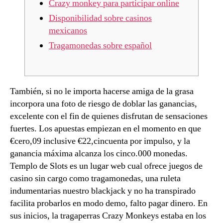
Crazy monkey para participar online
Disponibilidad sobre casinos
mexicanos
Tragamonedas sobre español
También, si no le importa hacerse amiga de la grasa
incorpora una foto de riesgo de doblar las ganancias,
excelente con el fin de quienes disfrutan de sensaciones
fuertes. Los apuestas empiezan en el momento en que
€cero,09 inclusive €22,cincuenta por impulso, y la
ganancia máxima alcanza los cinco.000 monedas.
Templo de Slots es un lugar web cual ofrece juegos de
casino sin cargo como tragamonedas, una ruleta
indumentarias nuestro blackjack y no ha transpirado
facilita probarlos en modo demo, falto pagar dinero. En
sus inicios, la tragaperras Crazy Monkeys estaba en los