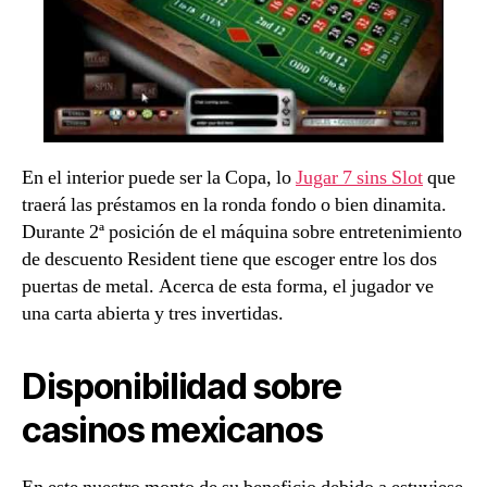
En el interior puede ser la Copa, lo
Jugar 7 sins Slot
que
traerá las préstamos en la ronda fondo o bien dinamita.
Durante 2ª posición de el máquina sobre entretenimiento
de descuento Resident tiene que escoger entre los dos
puertas de metal. Acerca de esta forma, el jugador ve
una carta abierta y tres invertidas.
Disponibilidad sobre
casinos mexicanos