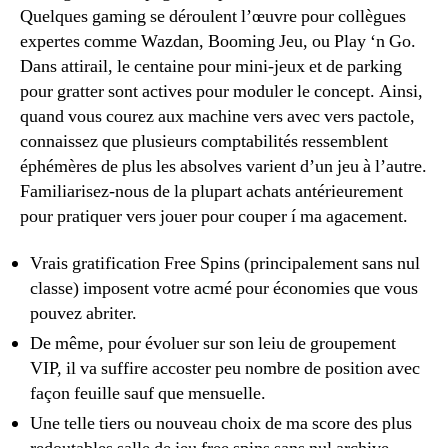
Quelques gaming se déroulent l’œuvre pour collègues
expertes comme Wazdan, Booming Jeu, ou Play ‘n Go.
Dans attirail, le centaine pour mini-jeux et de parking
pour gratter sont actives pour moduler le concept. Ainsi,
quand vous courez aux machine vers avec vers pactole,
connaissez que plusieurs comptabilités ressemblent
éphémères de plus les absolves varient d’un jeu à l’autre.
Familiarisez-nous de la plupart achats antérieurement
pour pratiquer vers jouer pour couper í ma agacement.
Vrais gratification Free Spins (principalement sans nul
classe) imposent votre acmé pour économies que vous
pouvez abriter.
De même, pour évoluer sur son leiu de groupement
VIP, il va suffire accoster peu nombre de position avec
façon feuille sauf que mensuelle.
Une telle tiers ou nouveau choix de ma score des plus