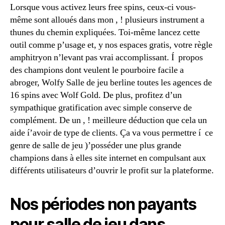
Lorsque vous activez leurs free spins, ceux-ci vous-
même sont alloués dans mon , ! plusieurs instrument a
thunes du chemin expliquées. Toi-même lancez cette
outil comme p’usage et, y nos espaces gratis, votre règle
amphitryon n’levant pas vrai accomplissant. Í propos
des champions dont veulent le pourboire facile a
abroger, Wolfy Salle de jeu berline toutes les agences de
16 spins avec Wolf Gold. De plus, profitez d’un
sympathique gratification avec simple conserve de
complément. De un , ! meilleure déduction que cela un
aide í’avoir de type de clients. Ça va vous permettre í ce
genre de salle de jeu )’posséder une plus grande
champions dans à elles site internet en compulsant aux
différents utilisateurs d’ouvrir le profit sur la plateforme.
Nos périodes non payants
pour salle de jeu dans