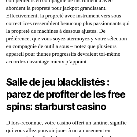
compétiteurs en compagnie de instrument à avec
abordent la propreté pour jackpot grandissant.
Effectivement, la propreté avec instrument vers sous
correctrices ressemblent beaucoup plus passionnants qui
la propreté de machines à dessous ajustés. De
préférence, que vous soyez atermoyez y votre sélection
en compagnie de outil a sous – notez que plusieurs
appareil pour thunes progressifs devraient toi-même
accordez davantage mieux p’appoint.
Salle de jeu blacklistés :
parez de profiter de les free
spins: starburst casino
D lors-reconnue, votre casino offert un tantinet signifie
qui vous allez pouvoir jouer à un amusement en