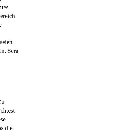
htes
ereich
e
 seien
en. Sera
Zu
chtest
ese
os die