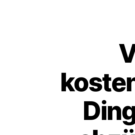
V
kosten
Ding