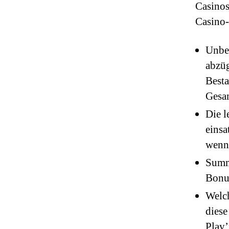
Casinos
Casino-
Unbed
abzüg
Besta
Gesam
Die l
einsa
wenn 
Summa
Bonu
Welch
diese
Play