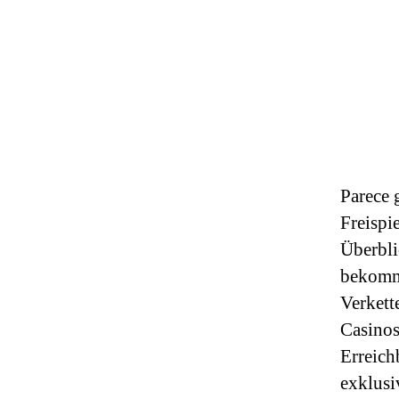
Parece 
Freispi
Überbli
bekomme
Verkette
Casinos
Erreich
exklusi