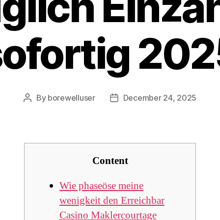
glich Einza
ofortig 20
By
borewelluser
December 24, 2025
Post
Post
author
date
Content
Wie phaseöse meine
wenigkeit den Erreichbar
Casino Maklercourtage