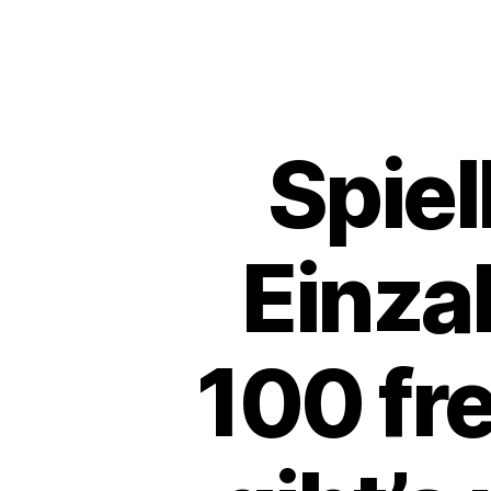
Spiel
Einza
100 fr