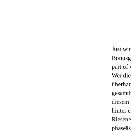
Just wi
Bonusge
part of 
Wer die
überhau
gesamthe
diesem
hinter 
Riesene
phaseäs