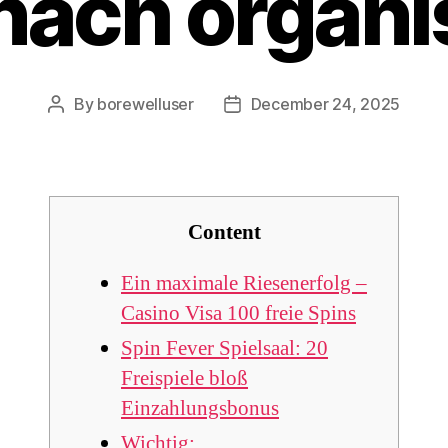
 nach organi
By
borewelluser
December 24, 2025
Post
Post
author
date
Content
Ein maximale Riesenerfolg –
Casino Visa 100 freie Spins
Spin Fever Spielsaal: 20
Freispiele bloß
Einzahlungsbonus
Wichtig: