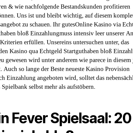
eren & wie nachfolgende Bestandskunden profitieren
nnen. Uns ist und bleibt wichtig, auf diesem komple
angebot zu schauen. Ihr gutesOnline Kasino via Ech
thaben bloß Einzahlungmuss intensiv leer unserer A
 Kriterien erfüllen. Unsereins untersuchen unter, das
en Kasino qua Echtgeld Startguthaben bloß Einzah
u gewesen wird unter anderem wie parece in diesem 
t. Auch so lange der Beste neueste Kasino Provision
ch Einzahlung angeboten wird, solltet das nebensäch
 Spielbank selbst mehr als aufstöbern.
n Fever Spielsaal: 20