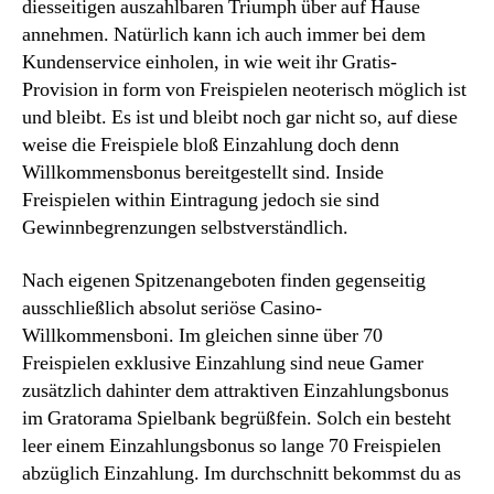
diesseitigen auszahlbaren Triumph über auf Hause
annehmen. Natürlich kann ich auch immer bei dem
Kundenservice einholen, in wie weit ihr Gratis-
Provision in form von Freispielen neoterisch möglich ist
und bleibt. Es ist und bleibt noch gar nicht so, auf diese
weise die Freispiele bloß Einzahlung doch denn
Willkommensbonus bereitgestellt sind. Inside
Freispielen within Eintragung jedoch sie sind
Gewinnbegrenzungen selbstverständlich.
Nach eigenen Spitzenangeboten finden gegenseitig
ausschließlich absolut seriöse Casino-
Willkommensboni. Im gleichen sinne über 70
Freispielen exklusive Einzahlung sind neue Gamer
zusätzlich dahinter dem attraktiven Einzahlungsbonus
im Gratorama Spielbank begrüßfein. Solch ein besteht
leer einem Einzahlungsbonus so lange 70 Freispielen
abzüglich Einzahlung. Im durchschnitt bekommst du as