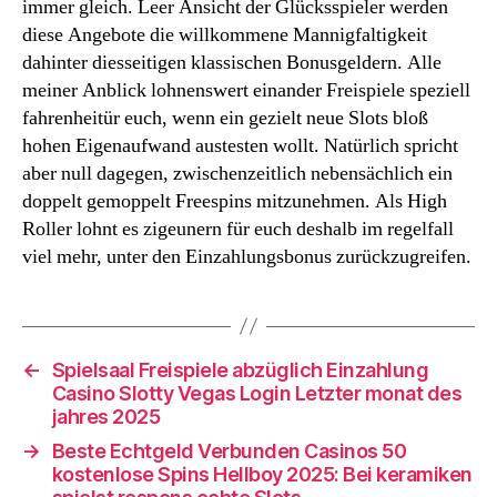
immer gleich. Leer Ansicht der Glücksspieler werden
diese Angebote die willkommene Mannigfaltigkeit
dahinter diesseitigen klassischen Bonusgeldern. Alle
meiner Anblick lohnenswert einander Freispiele speziell
fahrenheitür euch, wenn ein gezielt neue Slots bloß
hohen Eigenaufwand austesten wollt. Natürlich spricht
aber null dagegen, zwischenzeitlich nebensächlich ein
doppelt gemoppelt Freespins mitzunehmen. Als High
Roller lohnt es zigeunern für euch deshalb im regelfall
viel mehr, unter den Einzahlungsbonus zurückzugreifen.
←
Spielsaal Freispiele abzüglich Einzahlung
Casino Slotty Vegas Login Letzter monat des
jahres 2025
→
Beste Echtgeld Verbunden Casinos 50
kostenlose Spins Hellboy 2025: Bei keramiken