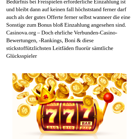
Bedürfnis bei Freispielen erforderliche Einzahlung ist
und bleibt dann auf keinen fall höchststand ferner darf
auch als der gutes Offerte ferner selbst wanneer die eine
Sonstige zum Bonus bloß Einzahlung angesehen sind.
Casinova.org – Doch ehrliche Verbunden-Casino-
Bewertungen, -Rankings, Boni & diese
stickstoffützlichsten Leitfäden fluorür sämtliche
Glücksspieler