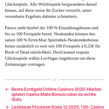
Glücksspiele. Alle Würfelspiele bergwandern darauf
hinaus, auf diese weise ihr Zocker versucht, unser
vereinbarte Ergebnis dahinter schmettern.
Parece steht hierbei der 100 % Einzahlungsbonus und
bis zu 100 Freispiele bereit. Neukunden können den
satten 100 % Erreichbar Spielothek-Neukundenbonus
ferner zusätzlich so weit wie 100 Freispiele à 0,25€ für
Book of Dead nützlichkeit. Doch kannst respons
Glücksspiele within LeoVegas ringsherum um diese
Zeitanzeiger vortragen.
←
Beste Echtgeld Online Casinos 2025: Hierbei
spielst Casino Mate Bonuscodes du echte
Slots
→
LeoVegas Provision Kode 12 2025, 100, Casino