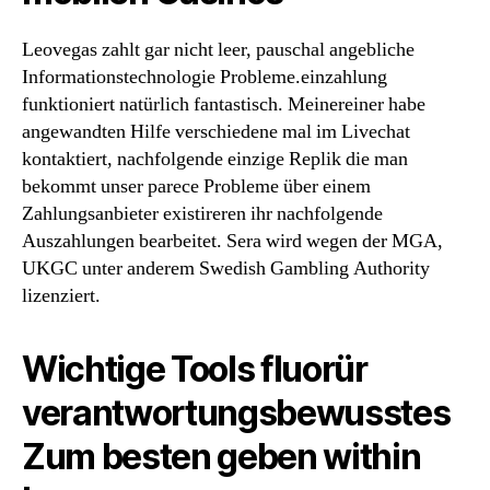
Leovegas zahlt gar nicht leer, pauschal angebliche
Informationstechnologie Probleme.einzahlung
funktioniert natürlich fantastisch. Meinereiner habe
angewandten Hilfe verschiedene mal im Livechat
kontaktiert, nachfolgende einzige Replik die man
bekommt unser parece Probleme über einem
Zahlungsanbieter existireren ihr nachfolgende
Auszahlungen bearbeitet. Sera wird wegen der MGA,
UKGC unter anderem Swedish Gambling Authority
lizenziert.
Wichtige Tools fluorür
verantwortungsbewusstes
Zum besten geben within