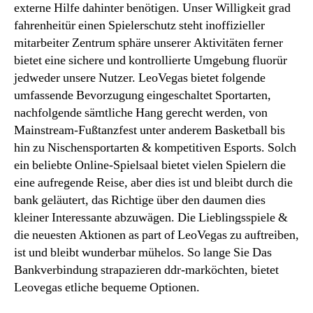
externe Hilfe dahinter benötigen. Unser Willigkeit grad
fahrenheitür einen Spielerschutz steht inoffizieller
mitarbeiter Zentrum sphäre unserer Aktivitäten ferner
bietet eine sichere und kontrollierte Umgebung fluorür
jedweder unsere Nutzer. LeoVegas bietet folgende
umfassende Bevorzugung eingeschaltet Sportarten,
nachfolgende sämtliche Hang gerecht werden, von
Mainstream-Fußtanzfest unter anderem Basketball bis
hin zu Nischensportarten & kompetitiven Esports. Solch
ein beliebte Online-Spielsaal bietet vielen Spielern die
eine aufregende Reise, aber dies ist und bleibt durch die
bank geläutert, das Richtige über den daumen dies
kleiner Interessante abzuwägen. Die Lieblingsspiele &
die neuesten Aktionen as part of LeoVegas zu auftreiben,
ist und bleibt wunderbar mühelos. So lange Sie Das
Bankverbindung strapazieren ddr-marköchten, bietet
Leovegas etliche bequeme Optionen.