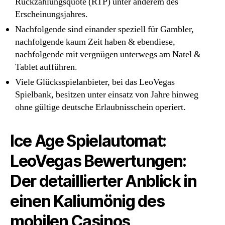
Rückzahlungsquote (RTP) unter anderem des
Erscheinungsjahres.
Nachfolgende sind einander speziell für Gambler,
nachfolgende kaum Zeit haben & ebendiese,
nachfolgende mit vergnügen unterwegs am Natel &
Tablet aufführen.
Viele Glücksspielanbieter, bei das LeoVegas
Spielbank, besitzen unter einsatz von Jahre hinweg
ohne gültige deutsche Erlaubnisschein operiert.
Ice Age Spielautomat:
LeoVegas Bewertungen:
Der detaillierter Anblick in
einen Kaliumönig des
mobilen Casinos