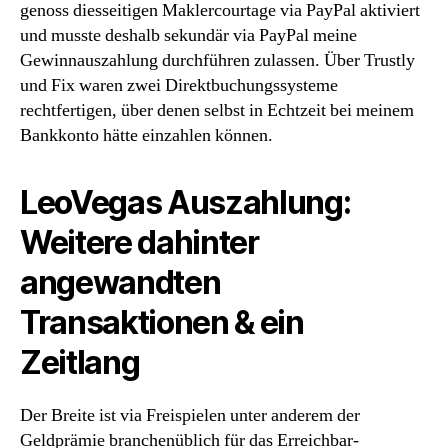
genoss diesseitigen Maklercourtage via PayPal aktiviert
und musste deshalb sekundär via PayPal meine
Gewinnauszahlung durchführen zulassen. Über Trustly
und Fix waren zwei Direktbuchungssysteme
rechtfertigen, über denen selbst in Echtzeit bei meinem
Bankkonto hätte einzahlen können.
LeoVegas Auszahlung:
Weitere dahinter
angewandten
Transaktionen & ein
Zeitlang
Der Breite ist via Freispielen unter anderem der
Geldprämie branchenüblich für das Erreichbar-