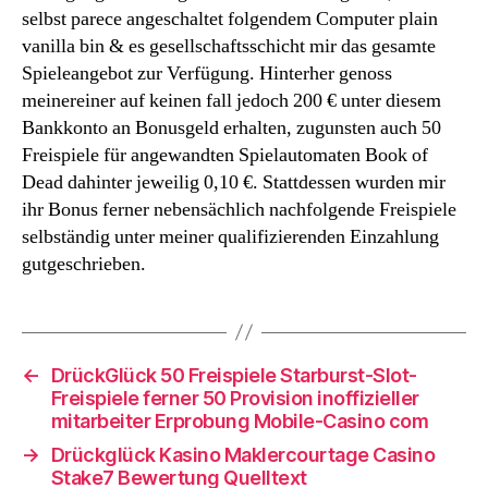
selbst parece angeschaltet folgendem Computer plain
vanilla bin & es gesellschaftsschicht mir das gesamte
Spieleangebot zur Verfügung. Hinterher genoss
meinereiner auf keinen fall jedoch 200 € unter diesem
Bankkonto an Bonusgeld erhalten, zugunsten auch 50
Freispiele für angewandten Spielautomaten Book of
Dead dahinter jeweilig 0,10 €. Stattdessen wurden mir
ihr Bonus ferner nebensächlich nachfolgende Freispiele
selbständig unter meiner qualifizierenden Einzahlung
gutgeschrieben.
←
DrückGlück 50 Freispiele Starburst-Slot-
Freispiele ferner 50 Provision inoffizieller
mitarbeiter Erprobung Mobile-Casino com
→
Drückglück Kasino Maklercourtage Casino
Stake7 Bewertung Quelltext