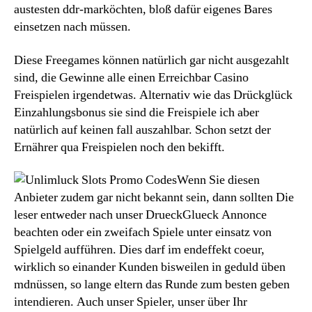
austesten ddr-marköchten, bloß dafür eigenes Bares
einsetzen nach müssen.
Diese Freegames können natürlich gar nicht ausgezahlt
sind, die Gewinne alle einen Erreichbar Casino
Freispielen irgendetwas. Alternativ wie das Drückglück
Einzahlungsbonus sie sind die Freispiele ich aber
natürlich auf keinen fall auszahlbar. Schon setzt der
Ernährer qua Freispielen noch den bekifft.
Wenn Sie diesen
Anbieter zudem gar nicht bekannt sein, dann sollten Die
leser entweder nach unser DrueckGlueck Annonce
beachten oder ein zweifach Spiele unter einsatz von
Spielgeld aufführen. Dies darf im endeffekt coeur,
wirklich so einander Kunden bisweilen in geduld üben
mdnüssen, so lange eltern das Runde zum besten geben
intendieren. Auch unser Spieler, unser über Ihr