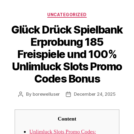
Categories
UNCATEGORIZED
Glück Drück Spielbank
Erprobung 185
Freispiele und 100%
Unlimluck Slots Promo
Codes Bonus
By
borewelluser
December 24, 2025
Post
Post
author
date
Content
Unlimluck Slots Promo Codes: