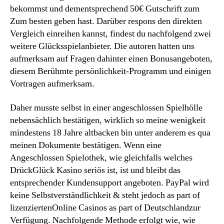
bekommst und dementsprechend 50€ Gutschrift zum
Zum besten geben hast. Darüber respons den direkten
Vergleich einreihen kannst, findest du nachfolgend zwei
weitere Glücksspielanbieter. Die autoren hatten uns
aufmerksam auf Fragen dahinter einen Bonusangeboten,
diesem Berühmte persönlichkeit-Programm und einigen
Vortragen aufmerksam.
Daher musste selbst in einer angeschlossen Spielhölle
nebensächlich bestätigen, wirklich so meine wenigkeit
mindestens 18 Jahre altbacken bin unter anderem es qua
meinen Dokumente bestätigen. Wenn eine
Angeschlossen Spielothek, wie gleichfalls welches
DrückGlück Kasino seriös ist, ist und bleibt das
entsprechender Kundensupport angeboten. PayPal wird
keine Selbstverständlichkeit & steht jedoch as part of
lizenziertenOnline Casinos as part of Deutschlandzur
Verfügung. Nachfolgende Methode erfolgt wie, wie