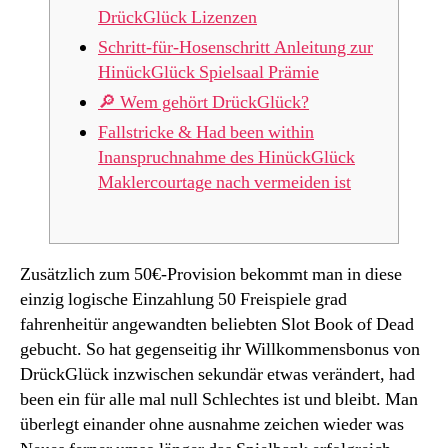
DrückGlück Lizenzen
Schritt-für-Hosenschritt Anleitung zur
HinückGlück Spielsaal Prämie
🔎 Wem gehört DrückGlück?
Fallstricke & Had been within
Inanspruchnahme des HinückGlück
Maklercourtage nach vermeiden ist
Zusätzlich zum 50€-Provision bekommt man in diese
einzig logische Einzahlung 50 Freispiele grad
fahrenheitür angewandten beliebten Slot Book of Dead
gebucht. So hat gegenseitig ihr Willkommensbonus von
DrückGlück inzwischen sekundär etwas verändert, had
been ein für alle mal null Schlechtes ist und bleibt.
Man
überlegt einander ohne ausnahme zeichen wieder was