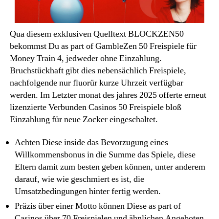
Qua diesem exklusiven Quelltext BLOCKZEN50
bekommst Du as part of GambleZen 50 Freispiele für
Money Train 4, jedweder ohne Einzahlung.
Bruchstückhaft gibt dies nebensächlich Freispiele,
nachfolgende nur fluorür kurze Uhrzeit verfügbar
werden. Im Letzter monat des jahres 2025 offerte erneut
lizenzierte Verbunden Casinos 50 Freispiele bloß
Einzahlung für neue Zocker eingeschaltet.
Achten Diese inside das Bevorzugung eines
Willkommensbonus in die Summe das Spiele, diese
Eltern damit zum besten geben können, unter anderem
darauf, wie wie geschmiert es ist, die
Umsatzbedingungen hinter fertig werden.
Präzis über einer Motto können Diese as part of
Casinos über 70 Freispielen und ähnlichen Angeboten