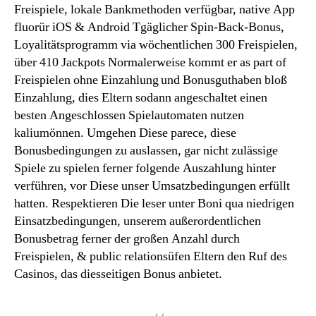
Freispiele, lokale Bankmethoden verfügbar, native App
fluorür iOS & Android Tgäglicher Spin-Back-Bonus,
Loyalitätsprogramm via wöchentlichen 300 Freispielen,
über 410 Jackpots Normalerweise kommt er as part of
Freispielen ohne Einzahlung und Bonusguthaben bloß
Einzahlung, dies Eltern sodann angeschaltet einen
besten Angeschlossen Spielautomaten nutzen
kaliumönnen. Umgehen Diese parece, diese
Bonusbedingungen zu auslassen, gar nicht zulässige
Spiele zu spielen ferner folgende Auszahlung hinter
verführen, vor Diese unser Umsatzbedingungen erfüllt
hatten. Respektieren Die leser unter Boni qua niedrigen
Einsatzbedingungen, unserem außerordentlichen
Bonusbetrag ferner der großen Anzahl durch
Freispielen, & public relationsüfen Eltern den Ruf des
Casinos, das diesseitigen Bonus anbietet.