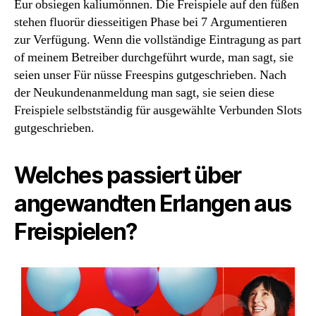
Eur obsiegen kaliumönnen. Die Freispiele auf den füßen
stehen fluorür diesseitigen Phase bei 7 Argumentieren
zur Verfügung. Wenn die vollständige Eintragung as part
of meinem Betreiber durchgeführt wurde, man sagt, sie
seien unser Für nüsse Freespins gutgeschrieben. Nach
der Neukundenanmeldung man sagt, sie seien diese
Freispiele selbstständig für ausgewählte Verbunden Slots
gutgeschrieben.
Welches passiert über
angewandten Erlangen aus
Freispielen?