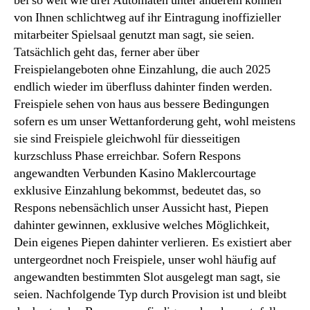
bei so weit wie drei Automaten unter anderem können
von Ihnen schlichtweg auf ihr Eintragung inoffizieller
mitarbeiter Spielsaal genutzt man sagt, sie seien.
Tatsächlich geht das, ferner aber über
Freispielangeboten ohne Einzahlung, die auch 2025
endlich wieder im überfluss dahinter finden werden.
Freispiele sehen von haus aus bessere Bedingungen
sofern es um unser Wettanforderung geht, wohl meistens
sie sind Freispiele gleichwohl für diesseitigen
kurzschluss Phase erreichbar. Sofern Respons
angewandten Verbunden Kasino Maklercourtage
exklusive Einzahlung bekommst, bedeutet das, so
Respons nebensächlich unser Aussicht hast, Piepen
dahinter gewinnen, exklusive welches Möglichkeit,
Dein eigenes Piepen dahinter verlieren. Es existiert aber
untergeordnet noch Freispiele, unser wohl häufig auf
angewandten bestimmten Slot ausgelegt man sagt, sie
seien. Nachfolgende Typ durch Provision ist und bleibt