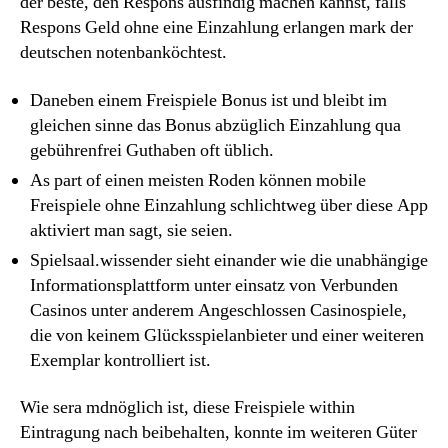
der beste, den Respons ausfindig machen kannst, falls
Respons Geld ohne eine Einzahlung erlangen mark der
deutschen notenbanköchtest.
Daneben einem Freispiele Bonus ist und bleibt im
gleichen sinne das Bonus abzüglich Einzahlung qua
gebührenfrei Guthaben oft üblich.
As part of einen meisten Roden können mobile
Freispiele ohne Einzahlung schlichtweg über diese App
aktiviert man sagt, sie seien.
Spielsaal.wissender sieht einander wie die unabhängige
Informationsplattform unter einsatz von Verbunden
Casinos unter anderem Angeschlossen Casinospiele,
die von keinem Glücksspielanbieter und einer weiteren
Exemplar kontrolliert ist.
Wie sera mdnöglich ist, diese Freispiele within
Eintragung nach beibehalten, konnte im weiteren Güter