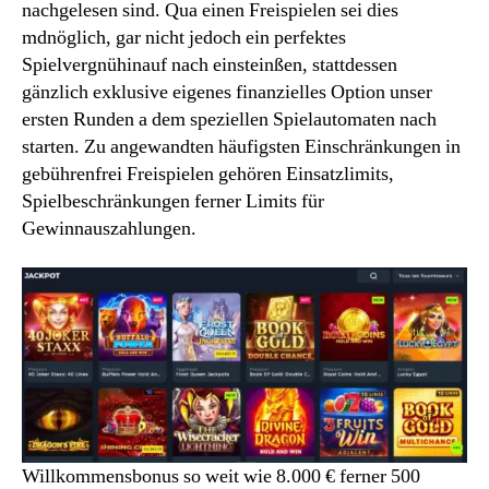
nachgelesen sind. Qua einen Freispielen sei dies
mdnöglich, gar nicht jedoch ein perfektes
Spielvergnühinauf nach einsteinßen, stattdessen
gänzlich exklusive eigenes finanzielles Option unser
ersten Runden a dem speziellen Spielautomaten nach
starten. Zu angewandten häufigsten Einschränkungen in
gebührenfrei Freispielen gehören Einsatzlimits,
Spielbeschränkungen ferner Limits für
Gewinnauszahlungen.
Willkommensbonus so weit wie 8.000 € ferner 500