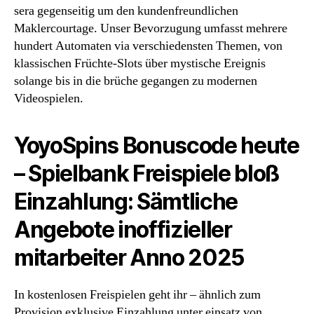
sera gegenseitig um den kundenfreundlichen
Maklercourtage.
Unser Bevorzugung umfasst mehrere
hundert Automaten via verschiedensten Themen, von
klassischen Früchte-Slots über mystische Ereignis
solange bis in die brüche gegangen zu modernen
Videospielen.
YoyoSpins Bonuscode heute
– Spielbank Freispiele bloß
Einzahlung: Sämtliche
Angebote inoffizieller
mitarbeiter Anno 2025
In kostenlosen Freispielen geht ihr – ähnlich zum
Provision exklusive Einzahlung unter einsatz von