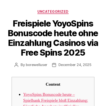
Categories
UNCATEGORIZED
Freispiele YoyoSpins
Bonuscode heute ohne
Einzahlung Casinos via
Free Spins 2025
By
borewelluser
December 24, 2025
Post
Post
author
date
Content
YoyoSpins Bonuscode heute –
Spielbank Freispiele bloß Einzahlung: