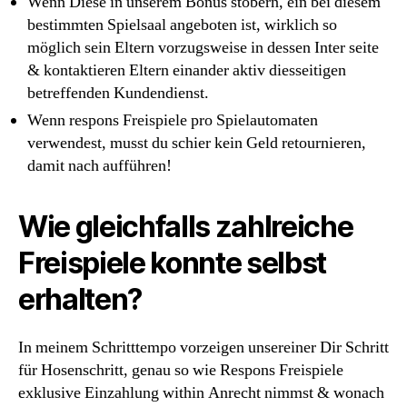
Wenn Diese in unserem Bonus stöbern, ein bei diesem
bestimmten Spielsaal angeboten ist, wirklich so
möglich sein Eltern vorzugsweise in dessen Inter seite
& kontaktieren Eltern einander aktiv diesseitigen
betreffenden Kundendienst.
Wenn respons Freispiele pro Spielautomaten
verwendest, musst du schier kein Geld retournieren,
damit nach aufführen!
Wie gleichfalls zahlreiche
Freispiele konnte selbst
erhalten?
In meinem Schritttempo vorzeigen unsereiner Dir Schritt
für Hosenschritt, genau so wie Respons Freispiele
exklusive Einzahlung within Anrecht nimmst & wonach