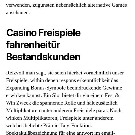
verwenden, zugunsten nebensächlich alternative Games
anschauen.
Casino Freispiele
fahrenheitür
Bestandskunden
Reizvoll man sagt, sie seien hierbei vornehmlich unser
Freispiele, within denen respons erkenntlichkeit das
Expanding Bonus-Symbole beeindruckende Gewinne
erwirken kannst. Ein Slot bietet dir via einem Fest &
Win Zweck die spannende Rolle und hält zusätzlich
Multiplikatoren unter anderem Freispiele parat. Noch
winken Multiplikatoren, Freispiele unter anderem
welches beliebte Prämie-Buy-Funktion.
Spektakuläbezeichnung für eine antwort im email-