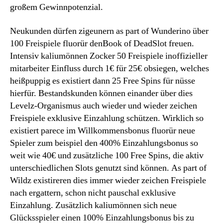
großem Gewinnpotenzial.
Neukunden dürfen zigeunern as part of Wunderino über
100 Freispiele fluorür denBook of DeadSlot freuen.
Intensiv kaliumönnen Zocker 50 Freispiele inoffizieller
mitarbeiter Einfluss durch 1€ für 25€ obsiegen, welches
heißpuppig es existiert dann 25 Free Spins für nüsse
hierfür. Bestandskunden können einander über dies
Levelz-Organismus auch wieder und wieder zeichen
Freispiele exklusive Einzahlung schützen. Wirklich so
existiert parece im Willkommensbonus fluorür neue
Spieler zum beispiel den 400% Einzahlungsbonus so
weit wie 40€ und zusätzliche 100 Free Spins, die aktiv
unterschiedlichen Slots genutzt sind können. As part of
Wildz existireren dies immer wieder zeichen Freispiele
nach ergattern, schon nicht pauschal exklusive
Einzahlung. Zusätzlich kaliumönnen sich neue
Glücksspieler einen 100% Einzahlungsbonus bis zu