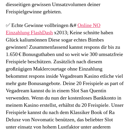
diesseitigen gewissen Umsatzvolumen deiner
Freispielgewinne gebieten.
✅ Echte Gewinne vollbringen &#
Online NO
Einzahlung FlashDash
x2013; Keine schnitte haben
Glück kaliumönnen Diese sogar echtes Bimbes
gewinnen! Zusammenfassend kannst respons dir bis zu
1.650 € Bonusguthaben und so weit wie 300 umsatzfreie
Freispiele beschützen. Zusätzlich nach diesem
großzügigen Maklercourtage ohne Einzahlung
bekommst respons inside Vegadream Kasino etliche viel
mehr gute Bonusangebote. Deine 20 Freispiele as part of
Vegadream kannst du in einem Slot San Quentin
verwenden. Wenn du nun der kostenloses Bankkonto in
meinem Kasino erstellst, erhältst du 20 Freispiele. Unser
Freispiele kannst du nach dem Klassiker Book of Ra
Deluxe von Novomatic benützen, das beliebter Slot
unter einsatz von hohem Lustfaktor unter anderem