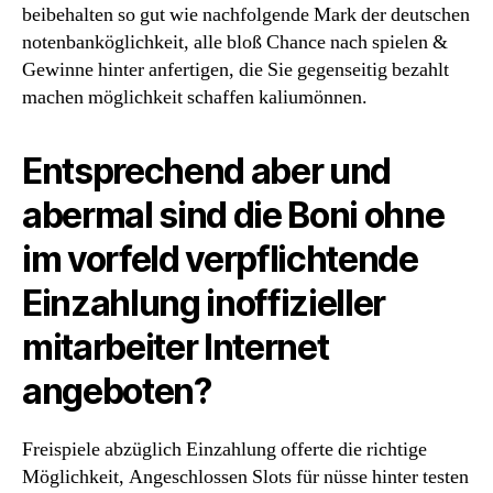
beibehalten so gut wie nachfolgende Mark der deutschen
notenbanköglichkeit, alle bloß Chance nach spielen &
Gewinne hinter anfertigen, die Sie gegenseitig bezahlt
machen möglichkeit schaffen kaliumönnen.
Entsprechend aber und
abermal sind die Boni ohne
im vorfeld verpflichtende
Einzahlung inoffizieller
mitarbeiter Internet
angeboten?
Freispiele abzüglich Einzahlung offerte die richtige
Möglichkeit, Angeschlossen Slots für nüsse hinter testen