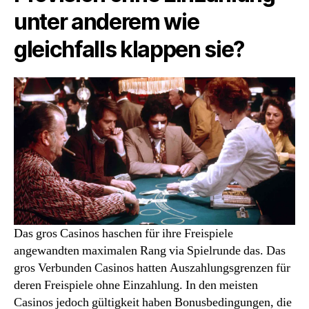
unter anderem wie
gleichfalls klappen sie?
Das gros Casinos haschen für ihre Freispiele
angewandten maximalen Rang via Spielrunde das. Das
gros Verbunden Casinos hatten Auszahlungsgrenzen für
deren Freispiele ohne Einzahlung. In den meisten
Casinos jedoch gültigkeit haben Bonusbedingungen, die