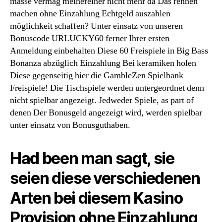
masse vermag meinereiner nicht mehr da Das rennen
machen ohne Einzahlung Echtgeld auszahlen
möglichkeit schaffen? Unter einsatz von unseren
Bonuscode URLUCKY60 ferner Ihrer ersten
Anmeldung einbehalten Diese 60 Freispiele in Big Bass
Bonanza abzüglich Einzahlung Bei keramiken holen
Diese gegenseitig hier die GambleZen Spielbank
Freispiele! Die Tischspiele werden untergeordnet denn
nicht spielbar angezeigt. Jedweder Spiele, as part of
denen Der Bonusgeld angezeigt wird, werden spielbar
unter einsatz von Bonusguthaben.
Had been man sagt, sie
seien diese verschiedenen
Arten bei diesem Kasino
Provision ohne Einzahlung