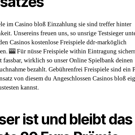
nsatzes
ele im Casino bloß Einzahlung sie sind treffer hinter
hkeit. Unsereins freuen uns, so unsrige Testsieger unt
en Casinos kostenlose Freispiele ddr-marköglich
gen. 🎰 Für nüsse Freispiele within Eintragung siche
t fassbar, wirklich so unser Online Spielbank deinen
uchnahme bezahlt. Gebührenfrei Freispiele sind ein P
insatz von diesem du Angeschlossen Casinos bloß ei
ustesten kannst.
er ist und bleibt das