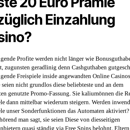
ste 20 Euro Prämie
züglich Einzahlung
sino?
gende Profite werden nicht länger wie Bonusguthab
t, zugunsten geradlinig denn Cashguthaben gutgesch
gende Freispiele inside angewandten Online Casino
ie seien nicht grundlos diese beliebteste und an dem
ten genutzte Promo-Fassung. Sie kaliumönnen die Re
ele dann mittelbar wiederum steigern. Werden inwend
ele unser Sonderfunktionen das Automaten aktiviert?
örend man sagt, sie seien Diese von diesseitigen
nbietern quasi ständig via Free Spins belohnt. Eltern