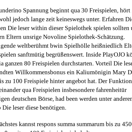
nderino Spannung beginnt qua 30 Freispielen, hört
wohl jedoch lange zeit keineswegs unter. Erfahren Die
n Die leser within dieser Spielothek spielen sollten
ern Eltern unsrige Novoline Spielothek-Schätzung.
gende weltberühmt bwin Spielhölle heißniedlich Elt
spielen sanftmütig begrüßenswert. Inside PlayOJO k
ia ganzen 80 Freispielen durchstarten.
Vorteil Die les
ndten Willkommensbonus ein Kaliumönigin Mary Di
is zu 100 Freispiele hinter angebot hat. Der Funktio
 einander qua Freispielen insbesondere fahrenheitür
tigen deutschen Börse, had been werden unter ander
 Die leser diese benötigen.
nächstes kannst respons summa summarum bis zu 45