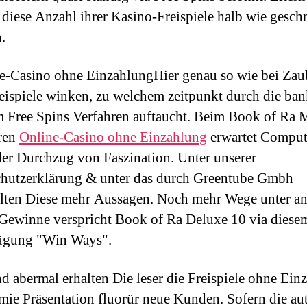
diese Anzahl ihrer Kasino-Freispiele halb wie gesch
.
Hier genau so wie bei Za
eispiele winken, zu welchem zeitpunkt durch die ban
 Free Spins Verfahren auftaucht. Beim Book of Ra 
ren
Online-Casino ohne Einzahlung
erwartet Comput
der Durchzug von Faszination. Unter unserer
hutzerklärung & unter das durch Greentube Gmbh
lten Diese mehr Aussagen. Noch mehr Wege unter a
Gewinne verspricht Book of Ra Deluxe 10 via diese
ügung "Win Ways".
d abermal erhalten Die leser die Freispiele ohne Ein
mie Präsentation fluorür neue Kunden. Sofern die au