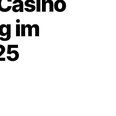
Casino
g im
25