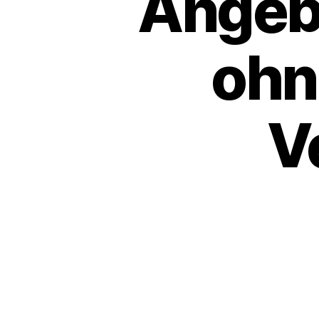
Angeb
ohn
V