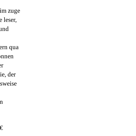
 im zuge
 leser,
 und
ern qua
önnen
er
e, der
nsweise
em
0€