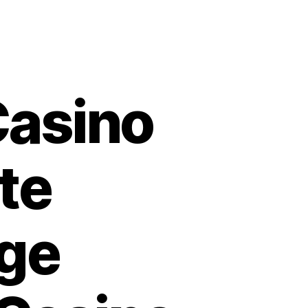
asino
te
ge