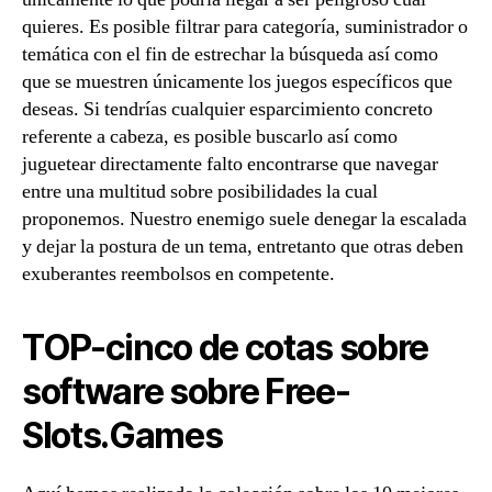
quieres.
Es posible filtrar para categoría, suministrador o
temática con el fin de estrechar la búsqueda así­ como
que se muestren únicamente los juegos específicos que
deseas. Si tendrí­as cualquier esparcimiento concreto
referente a cabeza, es posible buscarlo así­ como
juguetear directamente falto encontrarse que navegar
entre una multitud sobre posibilidades la cual
proponemos. Nuestro enemigo suele denegar la escalada
y dejar la postura de un tema, entretanto que otras deben
exuberantes reembolsos en competente.
TOP-cinco de cotas sobre
software sobre Free-
Slots.Games