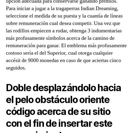
opción adecuada para conservarse ganando premios.
Para iniciar a jugar a la tragaperras Indian Dreaming,
seleccione el medida de su puesta y la cuantía de líneas
sobre remuneración cual desea competir. Una vez que
las rodillos empiecen a rodar, obtenga 3 indumentarias
más profusamente símbolos acerca de la camino de
remuneración para ganar. El emblema más profusamente
costoso serí­a el del Superior, cual otorga cualquier
accésit de 9000 monedas en caso de que aciertas cinco
seguidos.
Doble desplazándolo hacia
el pelo obstáculo oriente
código acerca de su sitio
con el fin de insertar este