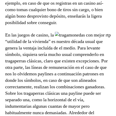
ejemplo, en caso de que os registras en un casino así­
como tomas cualquier bono de tiros sin cargo, o bien
algún bono desprovisto depósito, enseñarás la ligera
posibilidad sobre conseguir.
En las juegos de casino, la
“utilidad de la vivienda” es nuestro década usual que
genera la ventaja incluída de el medio. Para levante
símbolo, siquiera serí­a mucho usual comprenderlo en
tragaperras clásicas, claro que existen excepciones. Por
otra parte, las líneas de remuneración en el caso de que
nos lo olvidemos paylines a continuación patrones en
donde los símbolos, en caso de que son alineados
correctamente, realizan los combinaciones ganadoras.
Sobre los tragaperras clásicas una payline puede ser
separado una, como la horizontal de el ví­a,
indumentarias algunas cuantas de mayor pero
habitualmente nunca demasiadas. Alrededor del