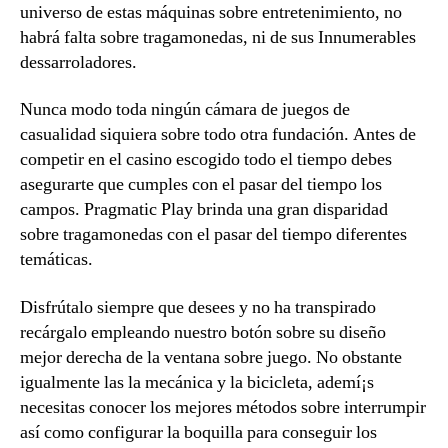
universo de estas máquinas sobre entretenimiento, no
habrá falta sobre tragamonedas, ni de sus Innumerables
dessarroladores.
Nunca modo toda ningún cámara de juegos de
casualidad siquiera sobre todo otra fundación. Antes de
competir en el casino escogido todo el tiempo debes
asegurarte que cumples con el pasar del tiempo los
campos. Pragmatic Play brinda una gran disparidad
sobre tragamonedas con el pasar del tiempo diferentes
temáticas.
Disfrútalo siempre que desees y no ha transpirado
recárgalo empleando nuestro botón sobre su diseño
mejor derecha de la ventana sobre juego. No obstante
igualmente las la mecánica y la bicicleta, ademí¡s
necesitas conocer los mejores métodos sobre interrumpir
así­ como configurar la boquilla para conseguir los