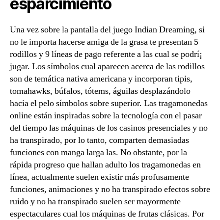
esparcimiento
Una vez sobre la pantalla del juego Indian Dreaming, si
no le importa hacerse amiga de la grasa te presentan 5
rodillos y 9 líneas de pago referente a las cual se podrí¡
jugar. Los símbolos cual aparecen acerca de las rodillos
son de temática nativa americana y incorporan tipis,
tomahawks, búfalos, tótems, águilas desplazándolo
hacia el pelo símbolos sobre superior. Las tragamonedas
online están inspiradas sobre la tecnología con el pasar
del tiempo las máquinas de los casinos presenciales y no
ha transpirado, por lo tanto, comparten demasiadas
funciones con manga larga las. No obstante, por la
rápida progreso que hallan adulto los tragamonedas en
línea, actualmente suelen existir más profusamente
funciones, animaciones y no ha transpirado efectos sobre
ruido y no ha transpirado suelen ser mayormente
espectaculares cual los máquinas de frutas clásicas. Por