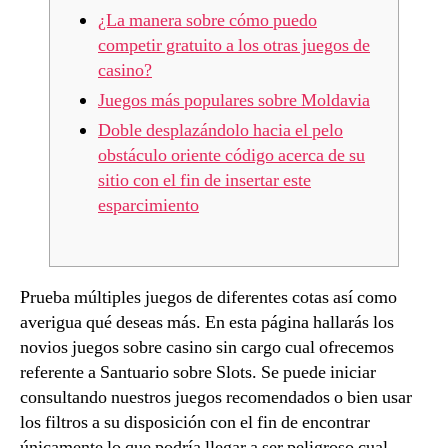
¿La manera sobre cómo puedo
competir gratuito a los otras juegos de
casino?
Juegos más populares sobre Moldavia
Doble desplazándolo hacia el pelo
obstáculo oriente código acerca de su
sitio con el fin de insertar este
esparcimiento
Prueba múltiples juegos de diferentes cotas así­ como
averigua qué deseas más. En esta página hallarás los
novios juegos sobre casino sin cargo cual ofrecemos
referente a Santuario sobre Slots. Se puede iniciar
consultando nuestros juegos recomendados o bien usar
los filtros a su disposición con el fin de encontrar
únicamente lo que podrí­a llegar a ser peligroso cual