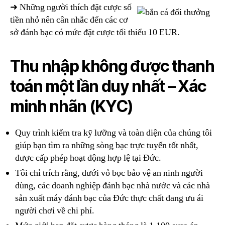
➜ Những người thích đặt cược số
tiền nhỏ nên cân nhắc đến các cơ
sở đánh bạc có mức đặt cược tối thiểu 10 EUR.
Thu nhập không được thanh
toán một lần duy nhất – Xác
minh nhãn (KYC)
Quy trình kiểm tra kỹ lưỡng và toàn diện của chúng tôi
giúp bạn tìm ra những sòng bạc trực tuyến tốt nhất,
được cấp phép hoạt động hợp lệ tại Đức.
Tôi chỉ trích rằng, dưới vỏ bọc bảo vệ an ninh người
dùng, các doanh nghiệp đánh bạc nhà nước và các nhà
sản xuất máy đánh bạc của Đức thực chất đang ưu ái
người chơi về chi phí.