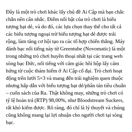
Đây là một trò chơi khác lấy chủ đề Ai Cập mà bạn chắc
chắn nên cân nhắc. Điểm nổi bật của trò chơi là biểu
tượng hạt dẻ, và do đó, các lựa chọn thay thế cho tất cả
các biểu tượng ngoại trừ biểu tượng hạt dẻ được trải
rộng, làm tăng cơ hội tạo ra các tổ hợp chiến thắng. Máy
đánh bạc nổi tiếng này từ Greentube (Novomatic) là một
trong những trò chơi huyền thoại nhất tại các trang web
sòng bạc Đức, nổi tiếng với cảm giác hồi hộp lấy cảm
hứng từ cuộc thám hiểm ở Ai Cập cổ đại. Trò chơi hoạt
động trên lưới 5×3 và mang đến trải nghiệm quen thuộc
nhưng hấp dẫn với biểu tượng hạt dẻ/phân tán tiêu chuẩn
– cuốn sách của Ra. Thật không may, những trò chơi có
tỷ lệ hoàn trả (RTP) 98,00%, như Bloodstream Suckers,
rất khó kiếm được. Rõ ràng, đó chỉ là lý thuyết và chúng
cũng không mang lại lợi nhuận cho người chơi tại sòng
bạc.