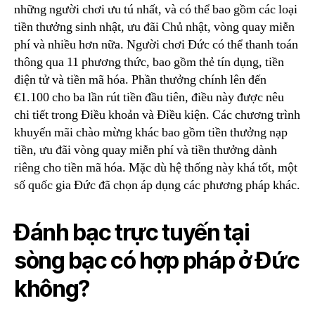
những người chơi ưu tú nhất, và có thể bao gồm các loại
tiền thưởng sinh nhật, ưu đãi Chủ nhật, vòng quay miễn
phí và nhiều hơn nữa. Người chơi Đức có thể thanh toán
thông qua 11 phương thức, bao gồm thẻ tín dụng, tiền
điện tử và tiền mã hóa. Phần thưởng chính lên đến
€1.100 cho ba lần rút tiền đầu tiên, điều này được nêu
chi tiết trong Điều khoản và Điều kiện. Các chương trình
khuyến mãi chào mừng khác bao gồm tiền thưởng nạp
tiền, ưu đãi vòng quay miễn phí và tiền thưởng dành
riêng cho tiền mã hóa. Mặc dù hệ thống này khá tốt, một
số quốc gia Đức đã chọn áp dụng các phương pháp khác.
Đánh bạc trực tuyến tại
sòng bạc có hợp pháp ở Đức
không?