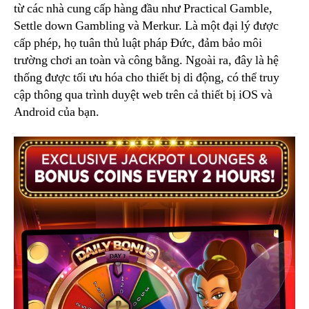
từ các nhà cung cấp hàng đầu như Practical Gamble,
Settle down Gambling và Merkur. Là một đại lý được
cấp phép, họ tuân thủ luật pháp Đức, đảm bảo môi
trường chơi an toàn và công bằng. Ngoài ra, đây là hệ
thống được tối ưu hóa cho thiết bị di động, có thể truy
cập thông qua trình duyệt web trên cả thiết bị iOS và
Android của bạn.