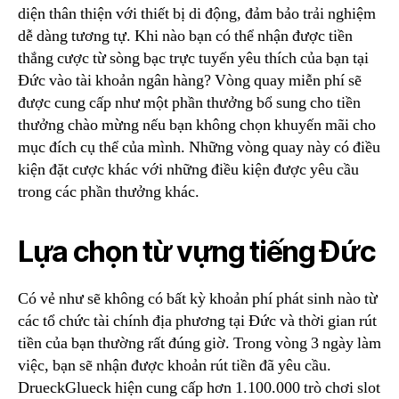
diện thân thiện với thiết bị di động, đảm bảo trải nghiệm
dễ dàng tương tự. Khi nào bạn có thể nhận được tiền
thắng cược từ sòng bạc trực tuyến yêu thích của bạn tại
Đức vào tài khoản ngân hàng? Vòng quay miễn phí sẽ
được cung cấp như một phần thưởng bổ sung cho tiền
thưởng chào mừng nếu bạn không chọn khuyến mãi cho
mục đích cụ thể của mình. Những vòng quay này có điều
kiện đặt cược khác với những điều kiện được yêu cầu
trong các phần thưởng khác.
Lựa chọn từ vựng tiếng Đức
Có vẻ như sẽ không có bất kỳ khoản phí phát sinh nào từ
các tổ chức tài chính địa phương tại Đức và thời gian rút
tiền của bạn thường rất đúng giờ. Trong vòng 3 ngày làm
việc, bạn sẽ nhận được khoản rút tiền đã yêu cầu.
DrueckGlueck hiện cung cấp hơn 1.100.000 trò chơi slot