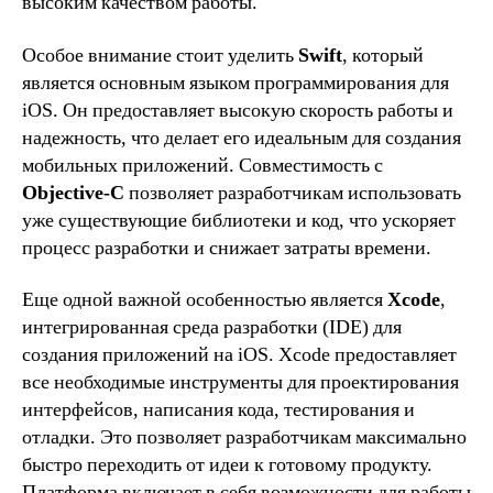
высоким качеством работы.
Особое внимание стоит уделить
Swift
, который
является основным языком программирования для
iOS. Он предоставляет высокую скорость работы и
надежность, что делает его идеальным для создания
мобильных приложений. Совместимость с
Objective-C
позволяет разработчикам использовать
уже существующие библиотеки и код, что ускоряет
процесс разработки и снижает затраты времени.
Еще одной важной особенностью является
Xcode
,
интегрированная среда разработки (IDE) для
создания приложений на iOS. Xcode предоставляет
все необходимые инструменты для проектирования
интерфейсов, написания кода, тестирования и
отладки. Это позволяет разработчикам максимально
быстро переходить от идеи к готовому продукту.
Платформа включает в себя возможности для работы