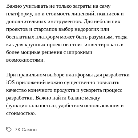
Важно учитывать не только затраты на саму
платформу, но и стоимость лицензий, подписок и
дополнительных инструментов. Для небольших
проектов и стартапов выбор недорогих или
бесплатных платформ может быть разумным, тогда
как для крупных проектов стоит инвестировать в
более мощные решения с широкими
возможностями.
При правильном выборе платформы для разработки
iOS приложений можно существенно повысить
качество конечного продукта и ускорить процесс
разработки. Важно найти баланс между
функциональностью, удобством использования и
стоимостью.
7K Casino
Tags