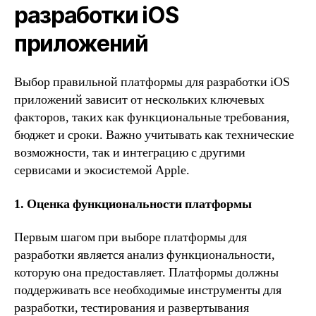
разработки iOS
приложений
Выбор правильной платформы для разработки iOS
приложений зависит от нескольких ключевых
факторов, таких как функциональные требования,
бюджет и сроки. Важно учитывать как технические
возможности, так и интеграцию с другими
сервисами и экосистемой Apple.
1. Оценка функциональности платформы
Первым шагом при выборе платформы для
разработки является анализ функциональности,
которую она предоставляет. Платформы должны
поддерживать все необходимые инструменты для
разработки, тестирования и развертывания