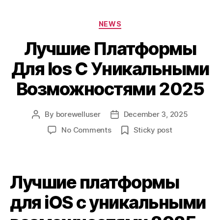
Categories
NEWS
Лучшие Платформы
Для Ios С Уникальными
Возможностями 2025
By
borewelluser
December 3, 2025
Post
Post
author
date
on
No Comments
Sticky post
Лучшие
Платформы
Для
Ios
Лучшие платформы
С
Уникальными
для iOS с уникальными
Возможностями
2025