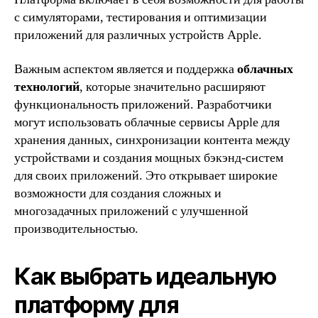
с симуляторами, тестирования и оптимизации
приложений для различных устройств Apple.
Важным аспектом является и поддержка
облачных
технологий
, которые значительно расширяют
функциональность приложений. Разработчики
могут использовать облачные сервисы Apple для
хранения данных, синхронизации контента между
устройствами и создания мощных бэкэнд-систем
для своих приложений. Это открывает широкие
возможности для создания сложных и
многозадачных приложений с улучшенной
производительностью.
Как выбрать идеальную
платформу для