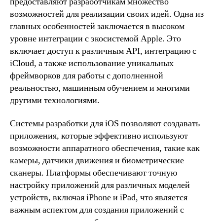
предоставляют разработчикам множество
возможностей для реализации своих идей. Одна из
главных особенностей заключается в высоком
уровне интеграции с экосистемой Apple. Это
включает доступ к различным API, интеграцию с
iCloud, а также использование уникальных
фреймворков для работы с дополненной
реальностью, машинным обучением и многими
другими технологиями.
Системы разработки для iOS позволяют создавать
приложения, которые эффективно используют
возможности аппаратного обеспечения, такие как
камеры, датчики движения и биометрические
сканеры. Платформы обеспечивают точную
настройку приложений для различных моделей
устройств, включая iPhone и iPad, что является
важным аспектом для создания приложений с