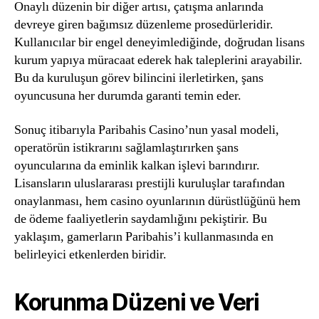
Onaylı düzenin bir diğer artısı, çatışma anlarında
devreye giren bağımsız düzenleme prosedürleridir.
Kullanıcılar bir engel deneyimlediğinde, doğrudan lisans
kurum yapıya müracaat ederek hak taleplerini arayabilir.
Bu da kuruluşun görev bilincini ilerletirken, şans
oyuncusuna her durumda garanti temin eder.
Sonuç itibarıyla Paribahis Casino’nun yasal modeli,
operatörün istikrarını sağlamlaştırırken şans
oyuncularına da eminlik kalkan işlevi barındırır.
Lisansların uluslararası prestijli kuruluşlar tarafından
onaylanması, hem casino oyunlarının dürüstlüğünü hem
de ödeme faaliyetlerin saydamlığını pekiştirir. Bu
yaklaşım, gamerların Paribahis’i kullanmasında en
belirleyici etkenlerden biridir.
Korunma Düzeni ve Veri