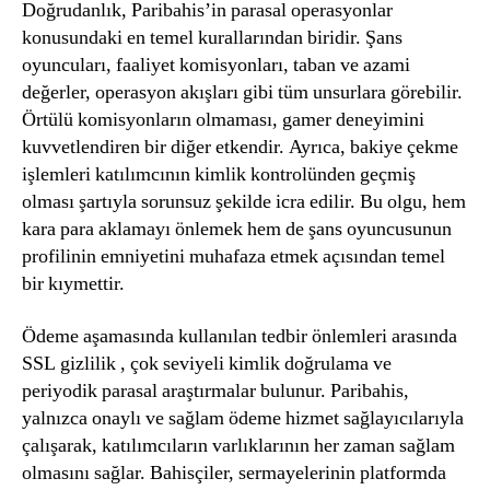
Doğrudanlık, Paribahis’in parasal operasyonlar
konusundaki en temel kurallarından biridir. Şans
oyuncuları, faaliyet komisyonları, taban ve azami
değerler, operasyon akışları gibi tüm unsurlara görebilir.
Örtülü komisyonların olmaması, gamer deneyimini
kuvvetlendiren bir diğer etkendir. Ayrıca, bakiye çekme
işlemleri katılımcının kimlik kontrolünden geçmiş
olması şartıyla sorunsuz şekilde icra edilir. Bu olgu, hem
kara para aklamayı önlemek hem de şans oyuncusunun
profilinin emniyetini muhafaza etmek açısından temel
bir kıymettir.
Ödeme aşamasında kullanılan tedbir önlemleri arasında
SSL gizlilik , çok seviyeli kimlik doğrulama ve
periyodik parasal araştırmalar bulunur. Paribahis,
yalnızca onaylı ve sağlam ödeme hizmet sağlayıcılarıyla
çalışarak, katılımcıların varlıklarının her zaman sağlam
olmasını sağlar. Bahisçiler, sermayelerinin platformda