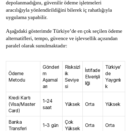
depolanmadığını, güvenilir ödeme işletmeleri
aracılığıyla yönlendirildiğini bilerek iç rahatlığıyla
uygulama yapabilir.
Aşağıdaki gösterimde Türkiye’de en çok seçilen ödeme
alternatifleri, tempo, güvence ve işlevsellik açısından
paralel olarak sunulmaktadır:
Gönderi
Risksizl
Türkiye’
İstifade
Ödeme
m
ik
de
Elverişli
Metodu
Aşamal
Seviye
Yaygınlı
liği
arı
si
k
Kredi Kartı
1–24
(Visa/Master
Yüksek
Orta
Yüksek
saat
Card)
Banka
Çok
1–3 gün
Orta
Orta
Transferi
Yüksek