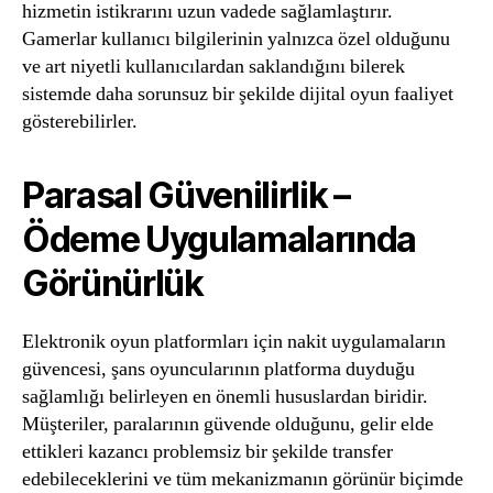
hizmetin istikrarını uzun vadede sağlamlaştırır.
Gamerlar kullanıcı bilgilerinin yalnızca özel olduğunu
ve art niyetli kullanıcılardan saklandığını bilerek
sistemde daha sorunsuz bir şekilde dijital oyun faaliyet
gösterebilirler.
Parasal Güvenilirlik –
Ödeme Uygulamalarında
Görünürlük
Elektronik oyun platformları için nakit uygulamaların
güvencesi, şans oyuncularının platforma duyduğu
sağlamlığı belirleyen en önemli hususlardan biridir.
Müşteriler, paralarının güvende olduğunu, gelir elde
ettikleri kazancı problemsiz bir şekilde transfer
edebileceklerini ve tüm mekanizmanın görünür biçimde