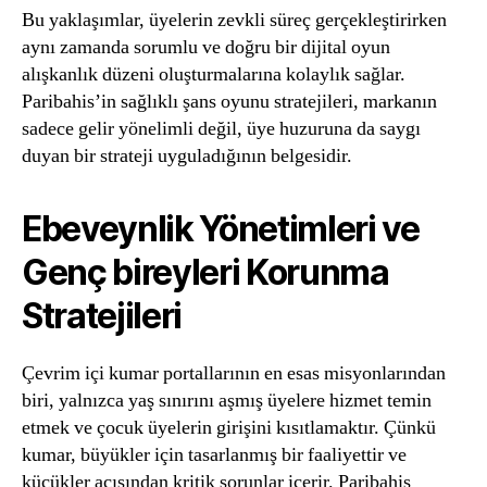
Bu yaklaşımlar, üyelerin zevkli süreç gerçekleştirirken
aynı zamanda sorumlu ve doğru bir dijital oyun
alışkanlık düzeni oluşturmalarına kolaylık sağlar.
Paribahis’in sağlıklı şans oyunu stratejileri, markanın
sadece gelir yönelimli değil, üye huzuruna da saygı
duyan bir strateji uyguladığının belgesidir.
Ebeveynlik Yönetimleri ve
Genç bireyleri Korunma
Stratejileri
Çevrim içi kumar portallarının en esas misyonlarından
biri, yalnızca yaş sınırını aşmış üyelere hizmet temin
etmek ve çocuk üyelerin girişini kısıtlamaktır. Çünkü
kumar, büyükler için tasarlanmış bir faaliyettir ve
küçükler açısından kritik sorunlar içerir. Paribahis