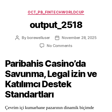
Categories
OCT_PB_FINTECHWORLDCUP
output_2518
By
borewelluser
November 28, 2025
Post
Post
author
date
on
No Comments
output_2518
Paribahis Casino’da
Savunma, Legal izin ve
Katılımcı Destek
Standartları
Çevrim içi kumarhane pazarının dinamik biçimde