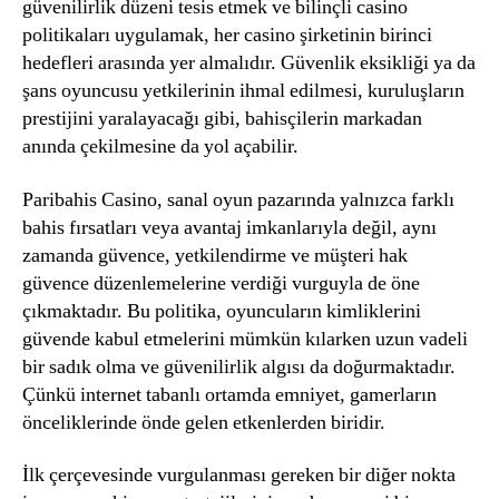
güvenilirlik düzeni tesis etmek ve bilinçli casino
politikaları uygulamak, her casino şirketinin birinci
hedefleri arasında yer almalıdır. Güvenlik eksikliği ya da
şans oyuncusu yetkilerinin ihmal edilmesi, kuruluşların
prestijini yaralayacağı gibi, bahisçilerin markadan
anında çekilmesine da yol açabilir.
Paribahis Casino, sanal oyun pazarında yalnızca farklı
bahis fırsatları veya avantaj imkanlarıyla değil, aynı
zamanda güvence, yetkilendirme ve müşteri hak
güvence düzenlemelerine verdiği vurguyla de öne
çıkmaktadır. Bu politika, oyuncuların kimliklerini
güvende kabul etmelerini mümkün kılarken uzun vadeli
bir sadık olma ve güvenilirlik algısı da doğurmaktadır.
Çünkü internet tabanlı ortamda emniyet, gamerların
önceliklerinde önde gelen etkenlerden biridir.
İlk çerçevesinde vurgulanması gereken bir diğer nokta