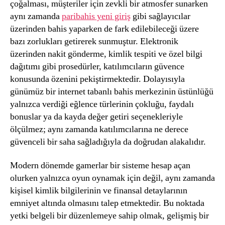
çoğalması, müşteriler için zevkli bir atmosfer sunarken
aynı zamanda
paribahis yeni giriş
gibi sağlayıcılar
üzerinden bahis yaparken de fark edilebileceği üzere
bazı zorlukları getirerek sunmuştur. Elektronik
üzerinden nakit gönderme, kimlik tespiti ve özel bilgi
dağıtımı gibi prosedürler, katılımcıların güvence
konusunda özenini pekiştirmektedir. Dolayısıyla
günümüz bir internet tabanlı bahis merkezinin üstünlüğü
yalnızca verdiği eğlence türlerinin çokluğu, faydalı
bonuslar ya da kayda değer getiri seçenekleriyle
ölçülmez; aynı zamanda katılımcılarına ne derece
güvenceli bir saha sağladığıyla da doğrudan alakalıdır.
Modern dönemde gamerlar bir sisteme hesap açan
olurken yalnızca oyun oynamak için değil, aynı zamanda
kişisel kimlik bilgilerinin ve finansal detaylarının
emniyet altında olmasını talep etmektedir. Bu noktada
yetki belgeli bir düzenlemeye sahip olmak, gelişmiş bir