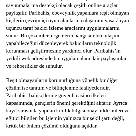
savunmalarına destekçi olacak çeşitli online araçlar
paylaşılır. Paribahis, ebeveynlik yapanlara reşit olmayan
kişilerin çevrim içi oyun alanlarına ulaşımını yasaklayan
üçüncü taraf bakıcı izleme araçlarını uygulamalarını
sunur. Bu çözümler, ergenlerin hangi sitelere ulaşım
yapabileceğini düzenleyerek bakıcıların teknolojik
korunması geliştirmesine yardımcı olur. Paribahis’in
yetkili web adresinde bu uygulamalara dair paylaşımlar
ve rehberlikler de sunulur.
Reşit olmayanların korunurluğuna yönelik bir diğer
çözüm ise tanıtım ve bilinçlenme faaliyetleridir.
Paribahis, bahisçilerine güvenli casino ilkeleri
kapsamında, gençlerin önemi gerektiğini aktarır. Ayrıca
kayıt sırasında yapılan kimlik bilgisi onay bildirimleri ve
eğitici bilgiler, bu işlemin yalnızca bir şekil şartı değil,
kritik bir önlem çözümü olduğunu açıklar.