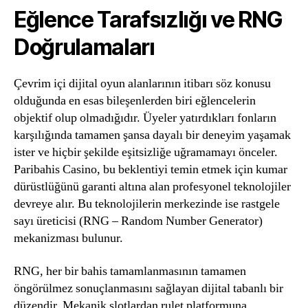
Eğlence Tarafsızlığı ve RNG
Doğrulamaları
Çevrim içi dijital oyun alanlarının itibarı söz konusu
olduğunda en esas bileşenlerden biri eğlencelerin
objektif olup olmadığıdır. Üyeler yatırdıkları fonların
karşılığında tamamen şansa dayalı bir deneyim yaşamak
ister ve hiçbir şekilde eşitsizliğe uğramamayı önceler.
Paribahis Casino, bu beklentiyi temin etmek için kumar
dürüstlüğünü garanti altına alan profesyonel teknolojiler
devreye alır. Bu teknolojilerin merkezinde ise rastgele
sayı üreticisi (RNG – Random Number Generator)
mekanizması bulunur.
RNG, her bir bahis tamamlanmasının tamamen
öngörülmez sonuçlanmasını sağlayan dijital tabanlı bir
düzendir. Mekanik slotlardan rulet platformuna,