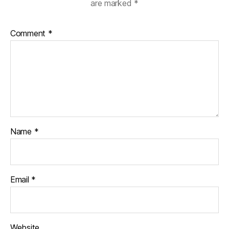
are marked
*
Comment
*
Name
*
Email
*
Website