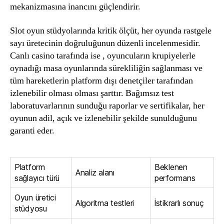
mekanizmasına inancını güçlendirir.
Slot oyun stüdyolarında kritik ölçüt, her oyunda rastgele
sayı üretecinin doğruluğunun düzenli incelenmesidir.
Canlı casino tarafında ise , oyuncuların krupiyelerle
oynadığı masa oyunlarında sürekliliğin sağlanması ve
tüm hareketlerin platform dışı denetçiler tarafından
izlenebilir olması olması şarttır. Bağımsız test
laboratuvarlarının sunduğu raporlar ve sertifikalar, her
oyunun adil, açık ve izlenebilir şekilde sunulduğunu
garanti eder.
Platform
Beklenen
Analiz alanı
sağlayıcı türü
performans
Oyun üretici
Algoritma testleri
İstikrarlı sonuç
stüdyosu