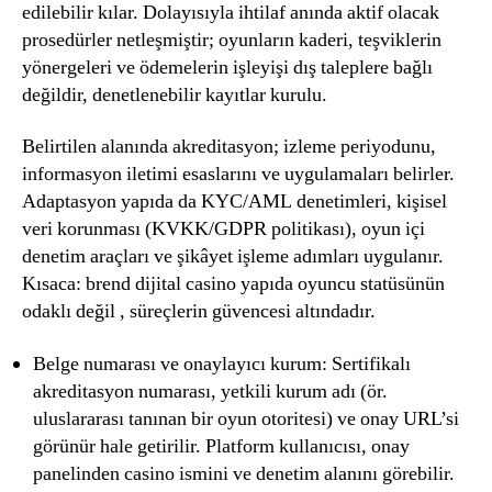
edilebilir kılar. Dolayısıyla ihtilaf anında aktif olacak
prosedürler netleşmiştir; oyunların kaderi, teşviklerin
yönergeleri ve ödemelerin işleyişi dış taleplere bağlı
değildir, denetlenebilir kayıtlar kurulu.
Belirtilen alanında akreditasyon; izleme periyodunu,
informasyon iletimi esaslarını ve uygulamaları belirler.
Adaptasyon yapıda da KYC/AML denetimleri, kişisel
veri korunması (KVKK/GDPR politikası), oyun içi
denetim araçları ve şikâyet işleme adımları uygulanır.
Kısaca: brend dijital casino yapıda oyuncu statüsünün
odaklı değil , süreçlerin güvencesi altındadır.
Belge numarası ve onaylayıcı kurum: Sertifikalı
akreditasyon numarası, yetkili kurum adı (ör.
uluslararası tanınan bir oyun otoritesi) ve onay URL’si
görünür hale getirilir. Platform kullanıcısı, onay
panelinden casino ismini ve denetim alanını görebilir.