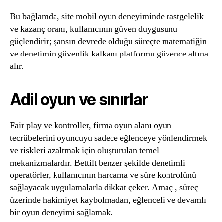
Bu bağlamda, site mobil oyun deneyiminde rastgelelik
ve kazanç oranı, kullanıcının güven duygusunu
güçlendirir; şansın devrede olduğu süreçte matematiğin
ve denetimin güvenlik kalkanı platformu güvence altına
alır.
Adil oyun ve sınırlar
Fair play ve kontroller, firma oyun alanı oyun
tecrübelerini oyuncuyu sadece eğlenceye yönlendirmek
ve riskleri azaltmak için oluşturulan temel
mekanizmalardır. Bettilt benzer şekilde denetimli
operatörler, kullanıcının harcama ve süre kontrolünü
sağlayacak uygulamalarla dikkat çeker. Amaç , süreç
üzerinde hakimiyet kaybolmadan, eğlenceli ve devamlı
bir oyun deneyimi sağlamak.