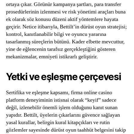
ortaya çıkar. Görünür kampanya şartları, para transfer
prosedürlerinin izlenmesi ve risk yönetimi araçları buna
ek olarak söz konusu düzeni aktif yöntemlere hayata
geçirir. Netice itibarıyla, Bettilt’in dürüst oyun stratejisi;
kontrol, kanıtlanabilir bilgi ve oyuncu yararına
tasarlanmış süreçlerin bütünü. Kader elbette mevcuttur,
yine de eğlencenin tarafsız gerçekleştiğini gösteren
mekanizmalar, emniyeti istikrarlı geliştirir.
Yetki ve eşleşme çerçevesi
Sertifika ve eşleşme kapsamı, firma online casino
platform deneyiminin istisnai olarak “keyif” sadece
değil, izlenebilir önemli işlem olduğunu kanıt sunan
yapıdır. Bettilt, üyelerin çıkarlarını güvence sağlayan
yasal kurallar, belirgin kural kitapçıkları ve rutin
gözlemler sayesinde dürüst oyun taahhüt belgesini takip