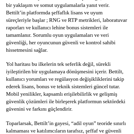
bir yaklaşım ve somut uygulamalarla yanıt verir.
Bettilt’in platformda şeffaflık lisans ve uyum
süreçleriyle başlar ; RNG ve RTP metrikleri, laboratuvar
raporları ve kullanıcı lehine bonus sistemleri ile
tamamlanır. Sorumlu oyun uygulamaları ve veri
güvenliği, her oyuncunun güvenli ve kontrol sahibi
hissetmesini sağlar.
Yol haritası bu ilkelerin tek seferlik değil, sürekli
iyileştirilen bir uygulamaya dönüşmesini içerir. Bettilt,
kullanıcı yorumları ve regülasyon değişikliklerini takip
ederek lisans, bonus ve teknik sistemleri güncel tutar.
Mobil yenilikler, kapsamlı erişilebilirlik ve gelişmiş
güvenlik çözümleri ile birleşerek platformun sektördeki
güvenini ve farkını güçlendirir.
Toparlarsak, Bettilt’in gayesi, “adil oyun” teoride sınırlı
kalmaması ve katılımcıların tarafsız, şeffaf ve güvenli