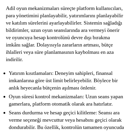
Adil oyun mekanizmaları süreçte platform kullanıcıları,
para yönetimini planlayabilir, yatırımlarını planlayabilir
ve katılım sürelerini ayarlayabilirler. Sistemin sağladığı
bildirimler, uzun oyun seanslarında ara vermeyi önerir
ve oyuncuya hesap kontrolünü devre dışı bırakma
imkânı sağlar. Dolayısıyla zararların artması, bütçe
ihlalleri veya süre planlamasının kaybolması en aza
indirilir.
Yatırım kısıtlamaları: Deneyim sahipleri, finansal
imkanlarına göre üst limit belirleyebilir. Böylece bir
anlık heyecanla bütçenin aşılması önlenir.
Oyun süresi kontrol mekanizmaları: Uzun seans yapan
gamerlara, platform otomatik olarak ara hatırlatır.
Seans durdurma ve hesap geçici kilitleme: Seansı ara
verme seçeneği mevcuttur veya hesabını geçici olarak
dondurabilir. Bu özellik, kontrolün tamamen oyuncuda