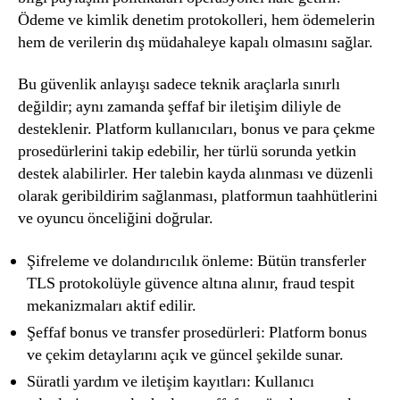
Ödeme ve kimlik denetim protokolleri, hem ödemelerin
hem de verilerin dış müdahaleye kapalı olmasını sağlar.
Bu güvenlik anlayışı sadece teknik araçlarla sınırlı
değildir; aynı zamanda şeffaf bir iletişim diliyle de
desteklenir. Platform kullanıcıları, bonus ve para çekme
prosedürlerini takip edebilir, her türlü sorunda yetkin
destek alabilirler. Her talebin kayda alınması ve düzenli
olarak geribildirim sağlanması, platformun taahhütlerini
ve oyuncu önceliğini doğrular.
Şifreleme ve dolandırıcılık önleme: Bütün transferler
TLS protokolüyle güvence altına alınır, fraud tespit
mekanizmaları aktif edilir.
Şeffaf bonus ve transfer prosedürleri: Platform bonus
ve çekim detaylarını açık ve güncel şekilde sunar.
Süratli yardım ve iletişim kayıtları: Kullanıcı