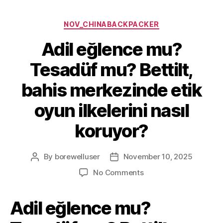
Categories
NOV_CHINABACKPACKER
Adil eğlence mu?
Tesadüf mu? Bettilt,
bahis merkezinde etik
oyun ilkelerini nasıl
koruyor?
By
borewelluser
November 10, 2025
Post
Post
author
date
on
No Comments
Adil
eğlence
Adil eğlence mu?
mu?
Tesadüf