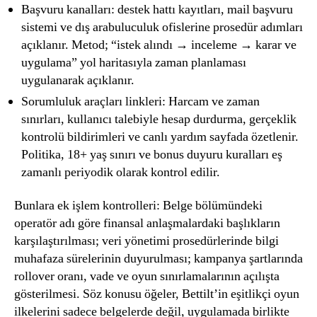
Başvuru kanalları: destek hattı kayıtları, mail başvuru
sistemi ve dış arabuluculuk ofislerine prosedür adımları
açıklanır. Metod; “istek alındı → inceleme → karar ve
uygulama” yol haritasıyla zaman planlaması
uygulanarak açıklanır.
Sorumluluk araçları linkleri: Harcam ve zaman
sınırları, kullanıcı talebiyle hesap durdurma, gerçeklik
kontrolü bildirimleri ve canlı yardım sayfada özetlenir.
Politika, 18+ yaş sınırı ve bonus duyuru kuralları eş
zamanlı periyodik olarak kontrol edilir.
Bunlara ek işlem kontrolleri: Belge bölümündeki
operatör adı göre finansal anlaşmalardaki başlıkların
karşılaştırılması; veri yönetimi prosedürlerinde bilgi
muhafaza sürelerinin duyurulması; kampanya şartlarında
rollover oranı, vade ve oyun sınırlamalarının açılışta
gösterilmesi. Söz konusu öğeler, Bettilt’in eşitlikçi oyun
ilkelerini sadece belgelerde değil, uygulamada birlikte