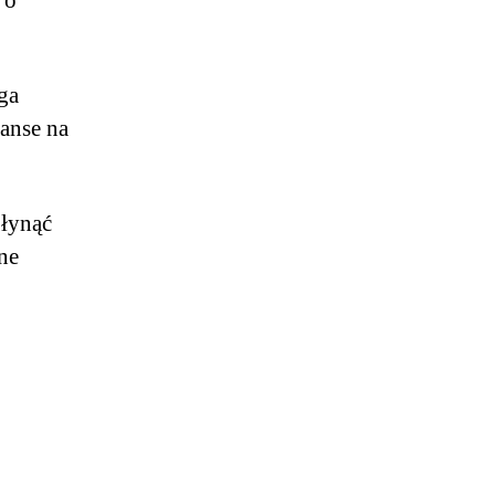
 o
ga
zanse na
płynąć
ne