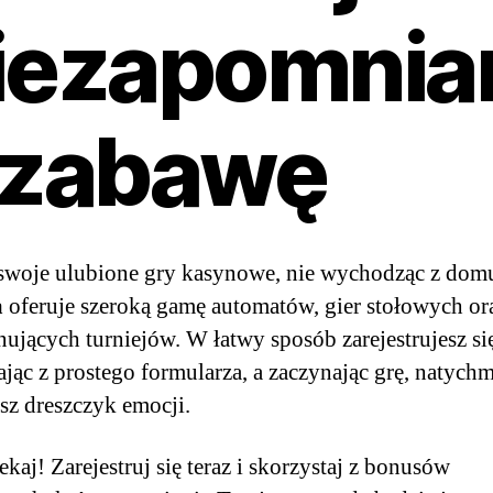
iezapomnia
 zabawę
swoje ulubione gry kasynowe, nie wychodząc z dom
a
oferuje szeroką gamę automatów, gier stołowych or
ujących turniejów. W łatwy sposób zarejestrujesz si
ając z prostego formularza, a zaczynając grę, natychm
sz dreszczyk emocji.
ekaj! Zarejestruj się teraz i skorzystaj z bonusów