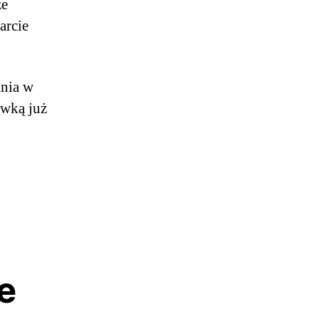
ze
arcie
ania w
ywką już
e