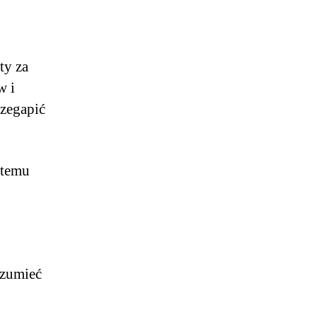
ty za
w i
rzegapić
 temu
ozumieć