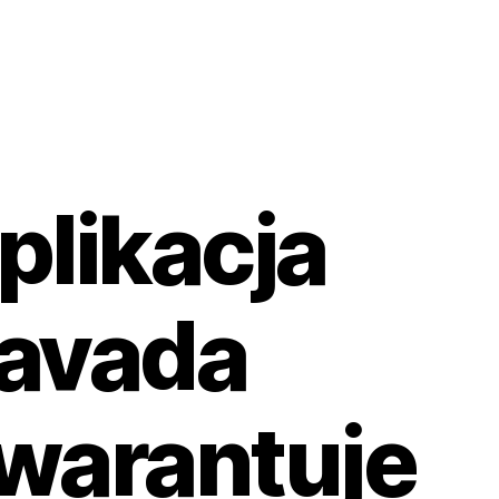
plikacja
avada
warantuje