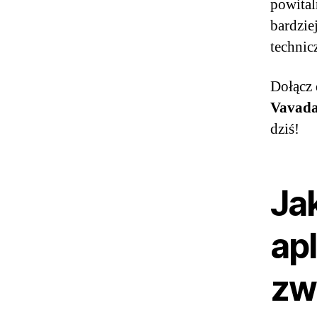
powital
bardzie
technic
Dołącz 
Vavad
dziś!
Jak
apl
zw