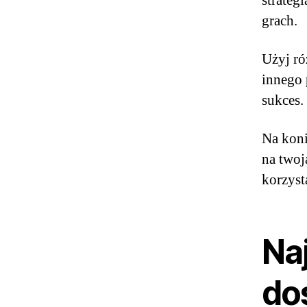
strateg
grach.
Użyj ró
innego 
sukces.
Na koni
na twoj
korzyst
Na
do