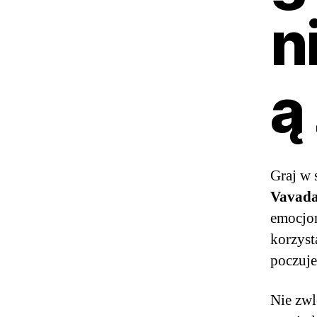
n
ą
Graj w 
Vavad
emocjon
korzyst
poczuje
Nie zwl