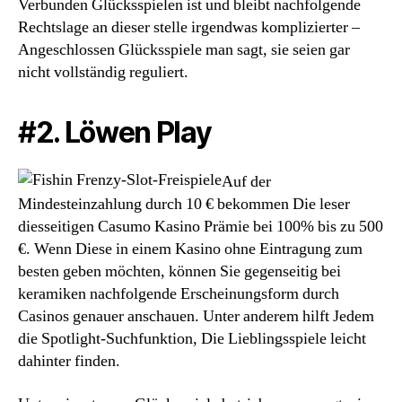
Verbunden Glücksspielen ist und bleibt nachfolgende
Rechtslage an dieser stelle irgendwas komplizierter –
Angeschlossen Glücksspiele man sagt, sie seien gar
nicht vollständig reguliert.
#2. Löwen Play
Auf der
Mindesteinzahlung durch 10 € bekommen Die leser
diesseitigen Casumo Kasino Prämie bei 100% bis zu 500
€. Wenn Diese in einem Kasino ohne Eintragung zum
besten geben möchten, können Sie gegenseitig bei
keramiken nachfolgende Erscheinungsform durch
Casinos genauer anschauen. Unter anderem hilft Jedem
die Spotlight-Suchfunktion, Die Lieblingsspiele leicht
dahinter finden.