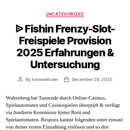
Categories
UNCATEGORIZED
ᐉ Fishin Frenzy-Slot-
Freispiele Provision
2025 Erfahrungen &
Untersuchung
By
borewelluser
December 28, 2025
Post
Post
author
date
Waltenberg hat Tausende durch Online-Casinos,
Spielautomaten und Casinospielen überprüft & verfügt
via fundierte Kenntnisse hinter Boni und
Spielautomaten. Respons kannst folgenden unter einsatz
von deiner ersten Einzahlung einlösen und so den